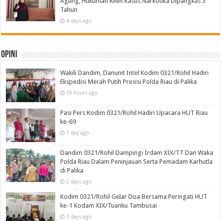
Agung, Hukuman Klien Kasus Narkotika Dipangkas 3
Tahun
4 days ago
Opini
Wakili Dandim, Danunit Intel Kodim 0321/Rohil Hadiri
Ekspedisi Merah Putih Presisi Polda Riau di Palika
19 hours ago
Pasi Pers Kodim 0321/Rohil Hadiri Upacara HUT Riau
ke-69
1 day ago
Dandim 0321/Rohil Dampingi Irdam XIX/TT Dan Waka
Polda Riau Dalam Peninjauan Serta Pemadam Karhutla
di Palika
2 days ago
Kodim 0321/Rohil Gelar Doa Bersama Peringati HUT
ke-1 Kodam XIX/Tuanku Tambusai
3 days ago