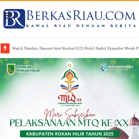
Wakili Dandim, Danunit Intel Kodim 0321/Rohil Hadiri Ekspedisi Merah Put