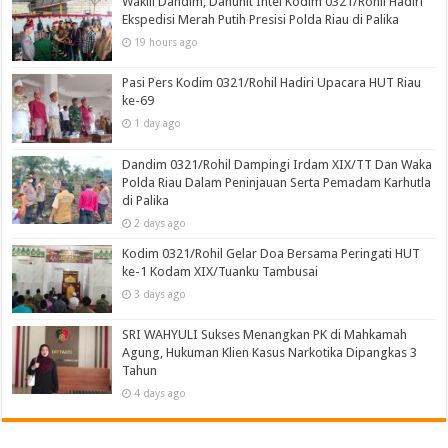
Wakili Dandim, Danunit Intel Kodim 0321/Rohil Hadiri
Ekspedisi Merah Putih Presisi Polda Riau di Palika
19 hours ago
Pasi Pers Kodim 0321/Rohil Hadiri Upacara HUT Riau
ke-69
1 day ago
Dandim 0321/Rohil Dampingi Irdam XIX/TT Dan Waka
Polda Riau Dalam Peninjauan Serta Pemadam Karhutla
di Palika
2 days ago
Kodim 0321/Rohil Gelar Doa Bersama Peringati HUT
ke-1 Kodam XIX/Tuanku Tambusai
3 days ago
SRI WAHYULI Sukses Menangkan PK di Mahkamah
Agung, Hukuman Klien Kasus Narkotika Dipangkas 3
Tahun
4 days ago