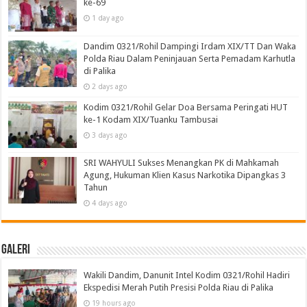
ke-69
1 day ago
Dandim 0321/Rohil Dampingi Irdam XIX/TT Dan Waka
Polda Riau Dalam Peninjauan Serta Pemadam Karhutla
di Palika
2 days ago
Kodim 0321/Rohil Gelar Doa Bersama Peringati HUT
ke-1 Kodam XIX/Tuanku Tambusai
3 days ago
SRI WAHYULI Sukses Menangkan PK di Mahkamah
Agung, Hukuman Klien Kasus Narkotika Dipangkas 3
Tahun
4 days ago
Galeri
Wakili Dandim, Danunit Intel Kodim 0321/Rohil Hadiri
Ekspedisi Merah Putih Presisi Polda Riau di Palika
19 hours ago