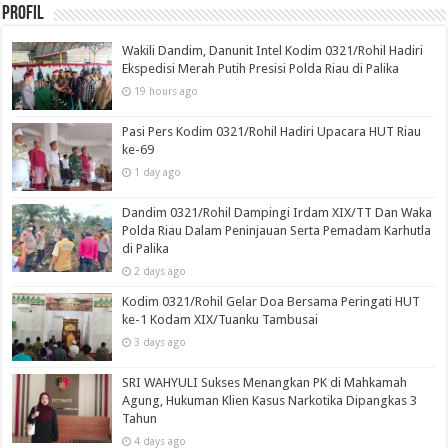
Profil
Wakili Dandim, Danunit Intel Kodim 0321/Rohil Hadiri
Ekspedisi Merah Putih Presisi Polda Riau di Palika
19 hours ago
Pasi Pers Kodim 0321/Rohil Hadiri Upacara HUT Riau
ke-69
1 day ago
Dandim 0321/Rohil Dampingi Irdam XIX/TT Dan Waka
Polda Riau Dalam Peninjauan Serta Pemadam Karhutla
di Palika
2 days ago
Kodim 0321/Rohil Gelar Doa Bersama Peringati HUT
ke-1 Kodam XIX/Tuanku Tambusai
3 days ago
SRI WAHYULI Sukses Menangkan PK di Mahkamah
Agung, Hukuman Klien Kasus Narkotika Dipangkas 3
Tahun
4 days ago