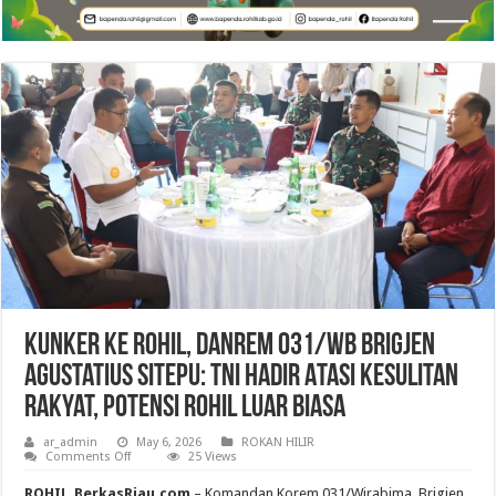
Kunker ke Rohil, Danrem 031/WB Brigjen
Agustatius Sitepu: TNI Hadir Atasi Kesulitan
Rakyat, Potensi Rohil Luar Biasa
ar_admin
May 6, 2026
ROKAN HILIR
on
Comments Off
25 Views
Kunker
ke
ROHIL_BerkasRiau.com
– Komandan Korem 031/Wirabima, Brigjen