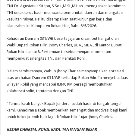
Rohil,
Danrem
TNI Dr. Agustatius Sitepu, S.Sos.,M.Si.,M.Han., menegaskan komitmen
031/WB
TNI untuk terus hadir membantu pemerintah daerah dan mengatasi
Brigjen
Agustatius
kesulitan rakyat. Hal itu disampaikan saat kunjungan kerja dan
Sitepu:
TNI
silaturahmi ke Kabupaten Rokan Hilir, Rabu 6/5/2026.
Hadir
Atasi
Kesulitan
Kehadiran Danrem 031/WB beserta jajaran disambut hangat oleh
Rakyat,
Potensi
Wakil Bupati Rokan Hilir, Jhony Charles, BBA., MBA., di Kantor Bupati
Rohil
Rokan Hilir, Lantai 8. Pertemuan tersebut menjadi momentum
Luar
Biasa
memperkuat sinergitas TNI dan Pemkab Rohil.
Dalam sambutannya, Wabup Jhony Charles menyampaikan apresiasi
atas perhatian Danrem 031/WB terhadap Rokan Hilir. Ia menyebut luas
wilayah Rohil yang mencapai 8.840 KM persegi membutuhkan
kolaborasi solid, terutama dengan TNI.
“Terima kasih banyak Bapak Jenderal sudah hadir di tengah-tengah
kami. Kehadiran Bapak memberikan semangat dan motivasi bagi kami
untuk bekerja lebih baik lagi di Rokan Hilir,” ujar Jhony Charles.
KESAN DANREM: ROHIL KAYA, TANTANGAN BESAR