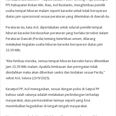
Rohil
Imbau
PP) Kabupaten Rokan Hilir, Riau, Acil Rustianto, menghimbau pemilik
Jam
usaha tempat hiburan malam seperti karaoke untuk tidak beroperasi
Operasi
Tempat
diatas jam operasional sesuai peraturan yang ditentukan di daerah itu.
Hiburan
Karoeke,
Berikut
Peraturan itu, kata Acil, diperlakukan untuk seluruh pemilik tempat
Sanksi
Pelanggarannya
hiburan karaoke berdasarkan peraturan yang berlaku tersebut dalam
Peraturan Daerah (Perda) tentang ketertiban umum, dilarang
melakukan kegiatan usaha hiburan karaoke beroperasi diatas jam
23.59 Wib.
“Kita himbau mereka, semua tempat hiburan karoeke harus dihentikan
Jam 23.59 Wib malam. Apabila himbauan dan peringatan tidak
diindahkan maka akan diberikan sanksi dan tindakan sesuai Perda,”
sebut Acil, Selasa (23/9/2025).
Kasatpol PP, Acil menegaskan, sesuai dengan poksi di Satpol PP
bahwa salah satunya adalah melakukan perlindungan terhadap
masyarakat, atau permasalahan lainnya seperti yang bisa
menimbulkan kegaduhan di tengah tengah masyarakat.