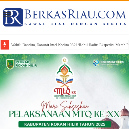
Wakili Dandim, Danunit Intel Kodim 0321/Rohil Hadiri Ekspedisi Merah Put