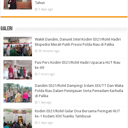
Tahun
3 days ago
Galeri
Wakili Dandim, Danunit Intel Kodim 0321/Rohil Hadiri
Ekspedisi Merah Putih Presisi Polda Riau di Palika
39 minutes ago
Pasi Pers Kodim 0321/Rohil Hadiri Upacara HUT Riau
ke-69
7 hours ago
Dandim 0321/Rohil Dampingi Irdam XIX/TT Dan Waka
Polda Riau Dalam Peninjauan Serta Pemadam Karhutla
di Palika
1 day ago
Kodim 0321/Rohil Gelar Doa Bersama Peringati HUT
ke-1 Kodam XIX/Tuanku Tambusai
2 days ago