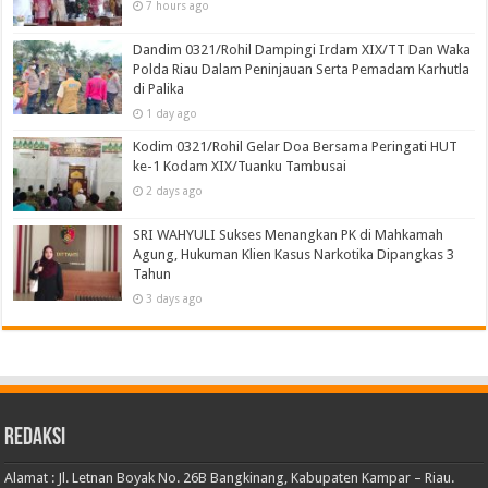
7 hours ago
Dandim 0321/Rohil Dampingi Irdam XIX/TT Dan Waka
Polda Riau Dalam Peninjauan Serta Pemadam Karhutla
di Palika
1 day ago
Kodim 0321/Rohil Gelar Doa Bersama Peringati HUT
ke-1 Kodam XIX/Tuanku Tambusai
2 days ago
SRI WAHYULI Sukses Menangkan PK di Mahkamah
Agung, Hukuman Klien Kasus Narkotika Dipangkas 3
Tahun
3 days ago
Redaksi
Alamat : Jl. Letnan Boyak No. 26B Bangkinang, Kabupaten Kampar – Riau.