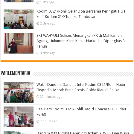
1 day ago
Kodim 0321/Rohil Gelar Doa Bersama Peringati HUT
ke-1 Kodam XIX/Tuanku Tambusai
2 days ago
SRI WAHYULI Sukses Menangkan PK di Mahkamah
Agung, Hukuman Klien Kasus Narkotika Dipangkas 3
Tahun
3 days ago
Parlementaria
Wakili Dandim, Danunit Intel Kodim 0321/Rohil Hadiri
Ekspedisi Merah Putih Presisi Polda Riau di Palika
39 minutes ago
Pasi Pers Kodim 0321/Rohil Hadiri Upacara HUT Riau
ke-69
7 hours ago
Dandim 0321/Rohil Dampingi Irdam XIX/TT Dan Waka