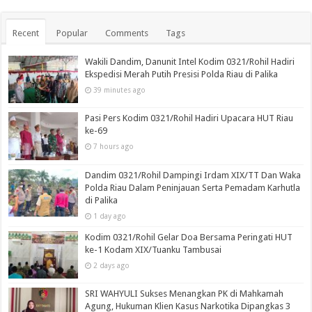
Recent
Popular
Comments
Tags
Wakili Dandim, Danunit Intel Kodim 0321/Rohil Hadiri
Ekspedisi Merah Putih Presisi Polda Riau di Palika
39 minutes ago
Pasi Pers Kodim 0321/Rohil Hadiri Upacara HUT Riau
ke-69
7 hours ago
Dandim 0321/Rohil Dampingi Irdam XIX/TT Dan Waka
Polda Riau Dalam Peninjauan Serta Pemadam Karhutla
di Palika
1 day ago
Kodim 0321/Rohil Gelar Doa Bersama Peringati HUT
ke-1 Kodam XIX/Tuanku Tambusai
2 days ago
SRI WAHYULI Sukses Menangkan PK di Mahkamah
Agung, Hukuman Klien Kasus Narkotika Dipangkas 3