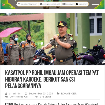
Kasatpol PP Rohil Imbau Jam Operasi Tempat
Hiburan Karoeke, Berikut Sanksi
Pelanggarannya
ar_admin
September 23, 2025
ROKAN HILIR
on
Comments Off
275 Views
Kasatpol
PP
ROHIL,Berkasriau.com – Kepala Satuan Polisi Pamong Praja (Kasatpol