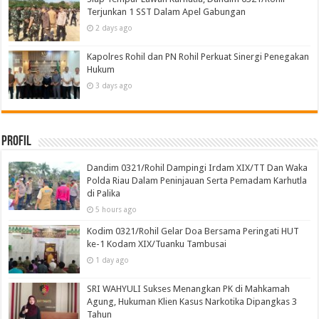
Terjunkan 1 SST Dalam Apel Gabungan
2 days ago
Kapolres Rohil dan PN Rohil Perkuat Sinergi Penegakan
Hukum
3 days ago
Profil
Dandim 0321/Rohil Dampingi Irdam XIX/TT Dan Waka
Polda Riau Dalam Peninjauan Serta Pemadam Karhutla
di Palika
5 hours ago
Kodim 0321/Rohil Gelar Doa Bersama Peringati HUT
ke-1 Kodam XIX/Tuanku Tambusai
1 day ago
SRI WAHYULI Sukses Menangkan PK di Mahkamah
Agung, Hukuman Klien Kasus Narkotika Dipangkas 3
Tahun