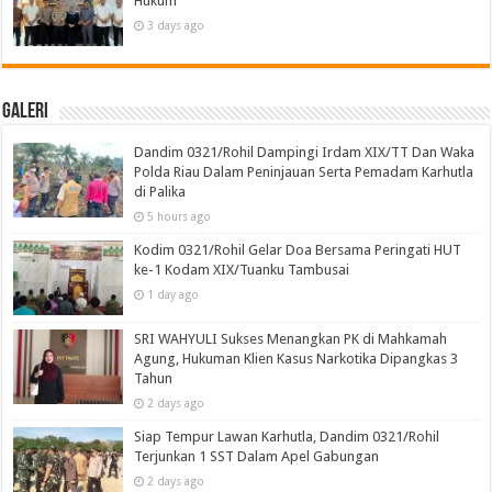
Hukum
3 days ago
Galeri
Dandim 0321/Rohil Dampingi Irdam XIX/TT Dan Waka
Polda Riau Dalam Peninjauan Serta Pemadam Karhutla
di Palika
5 hours ago
Kodim 0321/Rohil Gelar Doa Bersama Peringati HUT
ke-1 Kodam XIX/Tuanku Tambusai
1 day ago
SRI WAHYULI Sukses Menangkan PK di Mahkamah
Agung, Hukuman Klien Kasus Narkotika Dipangkas 3
Tahun
2 days ago
Siap Tempur Lawan Karhutla, Dandim 0321/Rohil
Terjunkan 1 SST Dalam Apel Gabungan
2 days ago