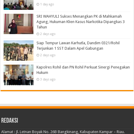
1 day ago
SRI WAHYULI Sukses Menangkan PK di Mahkamah
Agung, Hukuman Klien Kasus Narkotika Dipangkas 3
Tahun
2 days ago
Siap Tempur Lawan Karhutla, Dandim 0321/Rohil
Terjunkan 1 SST Dalam Apel Gabungan
2 days ago
Kapolres Rohil dan PN Rohil Perkuat Sinergi Penegakan
Hukum
3 days ago
Redaksi
Alamat : Jl. Letnan Boyak No. 26B Bangkinang, Kabupaten Kampar – Riau.