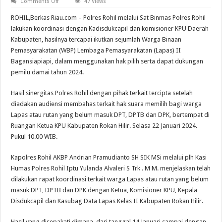
on
Comments Off
47 Views
Sinergitas
Polres
ROHIL,Berkas Riau.com – Polres Rohil melalui Sat Binmas Polres Rohil
Rohil
dengan
lakukan koordinasi dengan Kadisdukcapil dan komisioner KPU Daerah
Disdukcapil,
Kabupaten, hasilnya tercapai ikutkan sejumlah Warga Binaan
KPU
dan
Pemasyarakatan (WBP) Lembaga Pemasyarakatan (Lapas) II
WBP
Lapas
Bagansiapiapi, dalam menggunakan hak pilih serta dapat dukungan
II
pemilu damai tahun 2024.
Bagansiapiapi
Ikut
Memilih
dan
Hasil sinergitas Polres Rohil dengan pihak terkait tercipta setelah
Dukung
diadakan audiensi membahas terkait hak suara memilih bagi warga
Pemilu
Damai
Lapas atau rutan yang belum masuk DPT, DPTB dan DPK, bertempat di
2024
Ruangan Ketua KPU Kabupaten Rokan Hilir. Selasa 22 Januari 2024.
Pukul 10.00 WIB.
Kapolres Rohil AKBP Andrian Pramudianto SH SIK MSi melalui plh Kasi
Humas Polres Rohil Iptu Yulanda Alvaleri S Trk . M M. menjelaskan telah
dilakukan rapat koordinasi terkait warga Lapas atau rutan yang belum
masuk DPT, DPTB dan DPK dengan Ketua, Komisioner KPU, Kepala
Disdukcapil dan Kasubag Data Lapas Kelas II Kabupaten Rokan Hilir.
Hasil yang disepakati dimana, dari tanggal 14 Januari sampai dengan