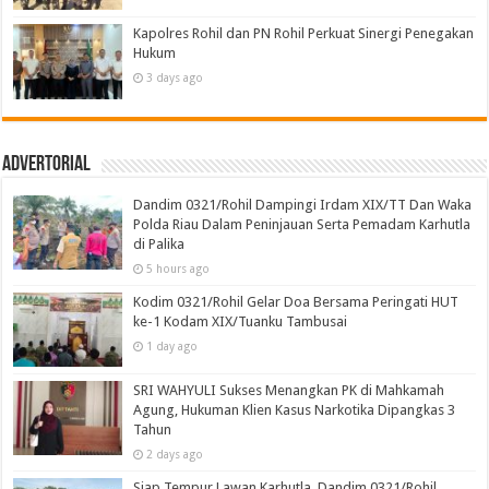
Kapolres Rohil dan PN Rohil Perkuat Sinergi Penegakan
Hukum
3 days ago
Advertorial
Dandim 0321/Rohil Dampingi Irdam XIX/TT Dan Waka
Polda Riau Dalam Peninjauan Serta Pemadam Karhutla
di Palika
5 hours ago
Kodim 0321/Rohil Gelar Doa Bersama Peringati HUT
ke-1 Kodam XIX/Tuanku Tambusai
1 day ago
SRI WAHYULI Sukses Menangkan PK di Mahkamah
Agung, Hukuman Klien Kasus Narkotika Dipangkas 3
Tahun
2 days ago
Siap Tempur Lawan Karhutla, Dandim 0321/Rohil