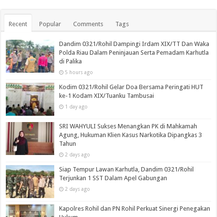
Recent
Popular
Comments
Tags
Dandim 0321/Rohil Dampingi Irdam XIX/TT Dan Waka
Polda Riau Dalam Peninjauan Serta Pemadam Karhutla
di Palika
5 hours ago
Kodim 0321/Rohil Gelar Doa Bersama Peringati HUT
ke-1 Kodam XIX/Tuanku Tambusai
1 day ago
SRI WAHYULI Sukses Menangkan PK di Mahkamah
Agung, Hukuman Klien Kasus Narkotika Dipangkas 3
Tahun
2 days ago
Siap Tempur Lawan Karhutla, Dandim 0321/Rohil
Terjunkan 1 SST Dalam Apel Gabungan
2 days ago
Kapolres Rohil dan PN Rohil Perkuat Sinergi Penegakan