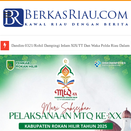
Dandim 0321/Rohil Dampingi Irdam XIX/TT Dan Waka Polda Riau Dalam Pe