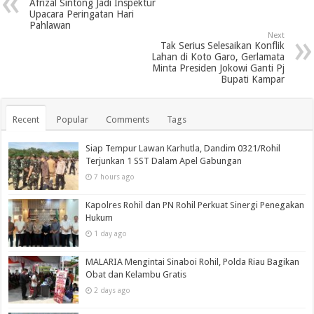
Afrizal Sintong Jadi Inspektur
Upacara Peringatan Hari
Pahlawan
Next
Tak Serius Selesaikan Konflik
Lahan di Koto Garo, Gerlamata
Minta Presiden Jokowi Ganti Pj
Bupati Kampar
Recent
Popular
Comments
Tags
Siap Tempur Lawan Karhutla, Dandim 0321/Rohil
Terjunkan 1 SST Dalam Apel Gabungan
7 hours ago
Kapolres Rohil dan PN Rohil Perkuat Sinergi Penegakan
Hukum
1 day ago
MALARIA Mengintai Sinaboi Rohil, Polda Riau Bagikan
Obat dan Kelambu Gratis
2 days ago