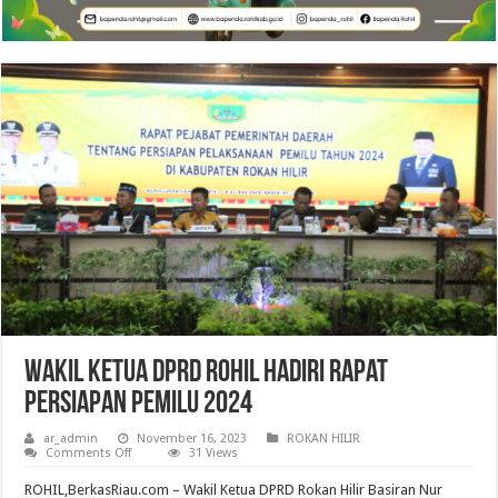
Wakil Ketua DPRD Rohil Hadiri Rapat
Persiapan Pemilu 2024
ar_admin
November 16, 2023
ROKAN HILIR
on
Comments Off
31 Views
Wakil
Ketua
ROHIL,BerkasRiau.com – Wakil Ketua DPRD Rokan Hilir Basiran Nur
DPRD