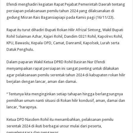
Rohil
Efendi menghadiri kegiatan Rapat Pejabat Pemerintah Daerah tentang
Hadiri
persiapan pelaksanaan pemilu tahun 2024 yang dilaksanakan di
Rapat
Persiapan
gedung Misran Rais Bagansiapiapi pada Kamis pagi (16/11/23).
Pemilu
2024
Rapat itu turut dihadiri Bupati Rokan Hilir Afrizal Sintong, Wakil Bupati
Rohil Sulaiman Azhar, Kajari Rohil, Dandim 0321 Rohil, Kapolres Rohil,
KPU, Bawaslu, Kepala OPD, Camat, Danramil, Kapolsek, Lurah serta
Datuk Penghulu.
Dalam paparan Wakil Ketua DPRD Rohil Basiran Nur Efendi
menyampaikan rapat persiapan ini sangat penting untuk dilakukan
agar pelaksanaan pemilu serentak tahun 2024 di kabupaten rokan hilir
berjalan dengan lancar, aman dan damai.
“Tentunya kita menginginkan setiap tahapan hingga berlangsungnya
pemilihan umum nanti situasi di Rokan hilir kondusif, aman, damai dan
lancar, “harapnya.
Ketua DPD Nasdem Rohil itu menambahkan, pelaksanan pemilu
serentak 2024 di ikuti berbagai unsur mulai dari peserta,
penyelenggara dan pengawas.