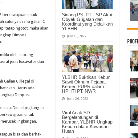
Bukit
.
Ganjau
Bangkinang
Sidang PS, PT. LSP Akui
R berkewajiban untuk
Obyek Gugatan dan
ah satunya usaha galian C
Koordinat yang Didalilkan
YLBHR
tapi tetap ngotot, maka akan
” ungkap Dimpos
July 18, 2022
Profi
.
miliki oleh seorang
erat jenis Excavator dan
YLBHR Buktikan Kebun
 Galian C illegal di
Sawit Oknum Pejabat
Kemen PUPR dalam
atinkan. Harus ada
HPHTI PT. NWR
” ungkap Dimpos.
June 26, 2022
elalui Dinas Lingkungan
Viral Anak SD
 berkewajiban untuk
Bergelantungan di
 merusak lingkungan.
Kampar, YLBHR Ungkap
Kebun dalam Kawasan
Hutan
iasapun bisa dan berhak