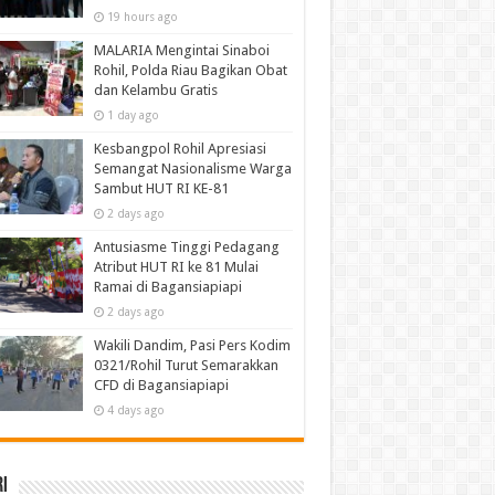
19 hours ago
MALARIA Mengintai Sinaboi
Rohil, Polda Riau Bagikan Obat
dan Kelambu Gratis
1 day ago
Kesbangpol Rohil Apresiasi
Semangat Nasionalisme Warga
Sambut HUT RI KE-81
2 days ago
Antusiasme Tinggi Pedagang
Atribut HUT RI ke 81 Mulai
Ramai di Bagansiapiapi
2 days ago
Wakili Dandim, Pasi Pers Kodim
0321/Rohil Turut Semarakkan
CFD di Bagansiapiapi
4 days ago
i