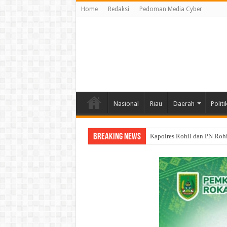
Home
Redaksi
Pedoman Media Cyber
Nasional
Riau
Daerah
Politi
Breaking News
MALARIA Mengintai Sinaboi