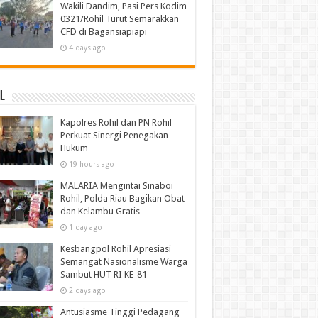
Wakili Dandim, Pasi Pers Kodim
0321/Rohil Turut Semarakkan
CFD di Bagansiapiapi
4 days ago
l
Kapolres Rohil dan PN Rohil
Perkuat Sinergi Penegakan
Hukum
19 hours ago
MALARIA Mengintai Sinaboi
Rohil, Polda Riau Bagikan Obat
dan Kelambu Gratis
1 day ago
Kesbangpol Rohil Apresiasi
Semangat Nasionalisme Warga
Sambut HUT RI KE-81
2 days ago
Antusiasme Tinggi Pedagang