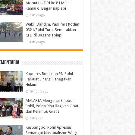
Atribut HUT RI ke 81 Mulai
Ramai di Bagansiapiapi
2 days ago
Wakili Dandim, Pasi Pers Kodim
0321/Rohil Turut Semarakkan
CFD di Bagansiapiapi
4 days ago
ementaria
Kapolres Rohil dan PN Rohil
Perkuat Sinergi Penegakan
Hukum
19 hours ago
MALARIA Mengintai Sinaboi
Rohil, Polda Riau Bagikan Obat
dan Kelambu Gratis
1 day ago
Kesbangpol Rohil Apresiasi
Semangat Nasionalisme Warga