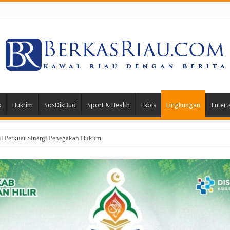
k
Hukrim
SosDikBud
Sport & Health
Ekbis
Lingkungan
Entert
 Rohil, Polda Riau Bagikan Obat dan Kelambu Gratis