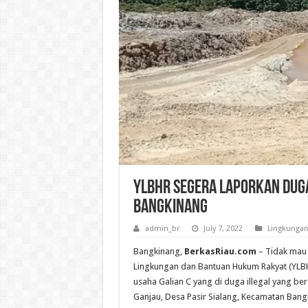
YLBHR Segera Laporkan Dugaa
Bangkinang
admin_br
July 7, 2022
Lingkunga
Bangkinang,
BerkasRiau.com
– Tidak mau 
Lingkungan dan Bantuan Hukum Rakyat (YLB
usaha Galian C yang di duga illegal yang be
Ganjau, Desa Pasir Sialang, Kecamatan Ban