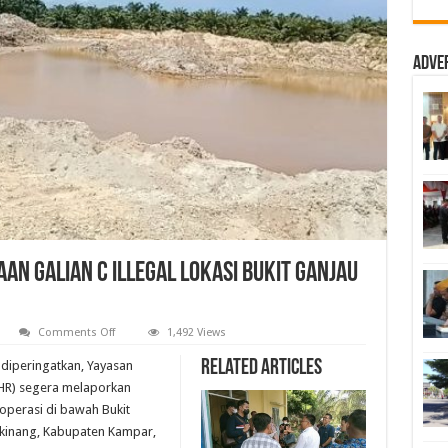
Adve
n Galian C Illegal Lokasi Bukit Ganjau
on
n
Comments Off
1,492 Views
YLBHR
Segera
Related Articles
diperingatkan, Yayasan
Laporkan
Dugaan
HR) segera melaporkan
Galian
roperasi di bawah Bukit
C
Illegal
gkinang, Kabupaten Kampar,
Lokasi