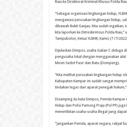
Riau ke Direktorat Kriminal Khusus Polda Riau
“Sebagai organisasi lingkungan hidup, YLBH
mengawasi perusakan lingkungan hidup, sal
dibawah Bukit Ganjau. Kita sudah ingatkan, 
kita laporkan ke Ditreskirimsus Polda Riau,
Tampubolon, Ketua YLBHR, Kamis (7 /7/2022)
Dijelaskan Dimpos, usaha Galian C diduga di
pengusaha lokal dengan menggunakan alat b
Mesin Sedot Pasir dan Batu (Dompeng).
“Kita melihat perusakan lingkungan hidup oleh
Kabupaten Kampar ini sudah sangat memprih
tindakan tegas dari aparat penegak hukum,
Disamping itu kata Dimpos, Pemda Kampar m
Hidup dan Polisi Pamong Praja (Pol PP) juga
menertibkan usaha-usaha illegal yang dapat
“Jangankan Pemda, aparat negara, rakyat b