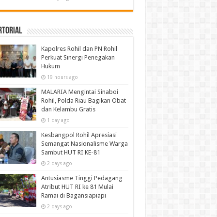
rtorial
Kapolres Rohil dan PN Rohil
Perkuat Sinergi Penegakan
Hukum
19 hours ago
MALARIA Mengintai Sinaboi
Rohil, Polda Riau Bagikan Obat
dan Kelambu Gratis
1 day ago
Kesbangpol Rohil Apresiasi
Semangat Nasionalisme Warga
Sambut HUT RI KE-81
2 days ago
Antusiasme Tinggi Pedagang
Atribut HUT RI ke 81 Mulai
Ramai di Bagansiapiapi
2 days ago