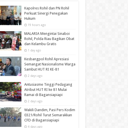
Kapolres Rohil dan PN Rohil
Perkuat Sinergi Penegakan
Hukum
19 hours ago
MALARIA Mengintai Sinaboi
Rohil, Polda Riau Bagikan Obat
dan Kelambu Gratis
1 day ago
Kesbangpol Rohil Apresiasi
Semangat Nasionalisme Warga
Sambut HUT RI KE-81
2 days ago
Antusiasme Tinggi Pedagang
Atribut HUT RI ke 81 Mulai
Ramai di Bagansiapiapi
2 days ago
Wakili Dandim, Pasi Pers Kodim
0321/Rohil Turut Semarakkan
CFD di Bagansiapiapi
4 days ago