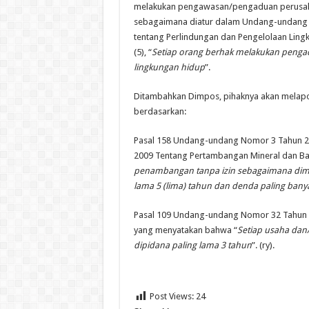
melakukan pengawasan/pengaduan perusak
sebagaimana diatur dalam Undang-undang
tentang Perlindungan dan Pengelolaan Lingk
(5), “
Setiap orang berhak melakukan peng
lingkungan hidup
”.
Ditambahkan Dimpos, pihaknya akan melapor
berdasarkan:
Pasal 158 Undang-undang Nomor 3 Tahun 2
2009 Tentang Pertambangan Mineral dan Bat
penambangan tanpa izin sebagaimana dima
lama 5 (lima) tahun dan denda paling banya
Pasal 109 Undang-undang Nomor 32 Tahun 2
yang menyatakan bahwa “
Setiap usaha dan/
dipidana paling lama 3 tahun
”. (ry).
Post Views:
24