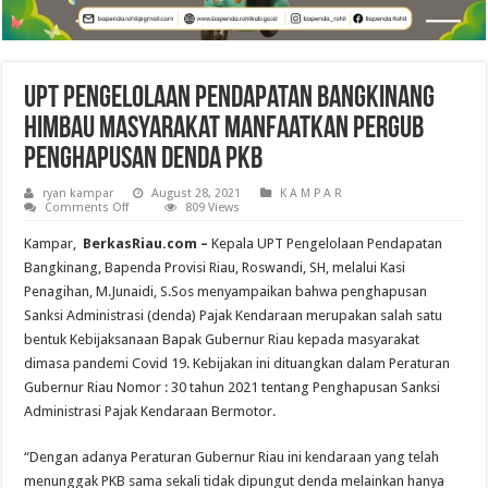
UPT Pengelolaan Pendapatan Bangkinang
Himbau Masyarakat Manfaatkan Pergub
Penghapusan Denda PKB
ryan kampar
August 28, 2021
K A M P A R
on
Comments Off
809 Views
UPT
Pengelolaan
Kampar,
BerkasRiau.com –
Kepala UPT Pengelolaan Pendapatan
Pendapatan
Bangkinang
Bangkinang, Bapenda Provisi Riau, Roswandi, SH, melalui Kasi
Himbau
Penagihan, M.Junaidi, S.Sos menyampaikan bahwa penghapusan
Masyarakat
Manfaatkan
Sanksi Administrasi (denda) Pajak Kendaraan merupakan salah satu
Pergub
Penghapusan
bentuk Kebijaksanaan Bapak Gubernur Riau kepada masyarakat
Denda
dimasa pandemi Covid 19. Kebijakan ini dituangkan dalam Peraturan
PKB
Gubernur Riau Nomor : 30 tahun 2021 tentang Penghapusan Sanksi
Administrasi Pajak Kendaraan Bermotor.
“Dengan adanya Peraturan Gubernur Riau ini kendaraan yang telah
menunggak PKB sama sekali tidak dipungut denda melainkan hanya