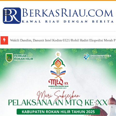
Wakili Dandim, Danunit Intel Kodim 0321/Rohil Hadiri Ekspedisi Merah Put