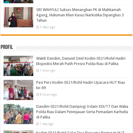
SRI WAHYULI Sukses Menangkan PK di Mahkamah
Agung, Hukuman Klien Kasus Narkotika Dipangkas 3
Tahun
3 days ago
Profil
Wakili Dandim, Danunit Intel Kodim 0321/Rohil Hadiri
Ekspedisi Merah Putih Presisi Polda Riau di Palika
1 hour ago
Pasi Pers Kodim 0321/Rohil Hadiri Upacara HUT Riau
ke-69
8 hours ago
Dandim 0321/Rohil Dampingi Irdam XIX/TT Dan Waka
Polda Riau Dalam Peninjauan Serta Pemadam Karhutla
di Palika
1 day ago
Kodim 0321/Rohil Gelar Doa Bersama Peringati HUT