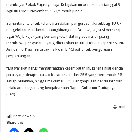
membayar Pokok Pajaknya saja. Kebijakan ini berlaku dari tanggal 9
Agustus s/d 9 November 2021,” imbuh Junaidi.
Sementara itu untuk kelancaran dalam pengurusan, kasubbag TU UPT
Pengelolaan Pendapatan Bangkinang Hj.Rifa Dewi, SE, M.Si berharap
agar Wajib Pajak yang bersangkutan datang secara langsung
membawa persyaratan yang diterapkan Institusi terkait seperti : STNK
Asli dan KTP asli serta cek fisik dan BPKB asli untuk pengurusan
perpanjangan.
“Masyarakat harus memanfaatkan kesempatan ini, karena nilai denda
pajak yang dihapus cukup besar, mulai dari 25% yang bertambah 2%
setiap bulannya, hingga maksimal 55%. Penghapusan denda ini tidak
selalu ada, tergantung kebijaksanaan Bapak Gubernur,” tutupnya.
(Red)
print
Post Views:
5
Share this: