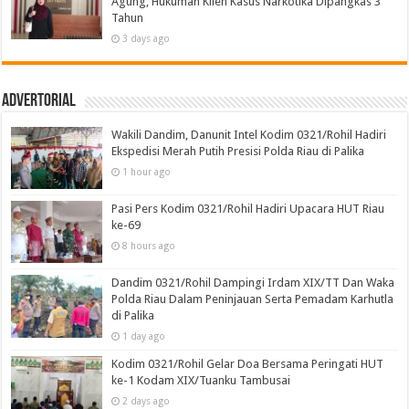
Agung, Hukuman Klien Kasus Narkotika Dipangkas 3
Tahun
3 days ago
Advertorial
Wakili Dandim, Danunit Intel Kodim 0321/Rohil Hadiri
Ekspedisi Merah Putih Presisi Polda Riau di Palika
1 hour ago
Pasi Pers Kodim 0321/Rohil Hadiri Upacara HUT Riau
ke-69
8 hours ago
Dandim 0321/Rohil Dampingi Irdam XIX/TT Dan Waka
Polda Riau Dalam Peninjauan Serta Pemadam Karhutla
di Palika
1 day ago
Kodim 0321/Rohil Gelar Doa Bersama Peringati HUT
ke-1 Kodam XIX/Tuanku Tambusai
2 days ago