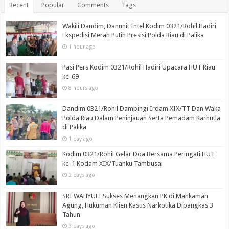
Recent
Popular
Comments
Tags
Wakili Dandim, Danunit Intel Kodim 0321/Rohil Hadiri
Ekspedisi Merah Putih Presisi Polda Riau di Palika
1 hour ago
Pasi Pers Kodim 0321/Rohil Hadiri Upacara HUT Riau
ke-69
8 hours ago
Dandim 0321/Rohil Dampingi Irdam XIX/TT Dan Waka
Polda Riau Dalam Peninjauan Serta Pemadam Karhutla
di Palika
1 day ago
Kodim 0321/Rohil Gelar Doa Bersama Peringati HUT
ke-1 Kodam XIX/Tuanku Tambusai
2 days ago
SRI WAHYULI Sukses Menangkan PK di Mahkamah
Agung, Hukuman Klien Kasus Narkotika Dipangkas 3
Tahun
3 days ago