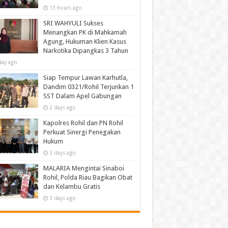
13 hours ago
SRI WAHYULI Sukses
Menangkan PK di Mahkamah
Agung, Hukuman Klien Kasus
Narkotika Dipangkas 3 Tahun
day ago
Siap Tempur Lawan Karhutla,
Dandim 0321/Rohil Terjunkan 1
SST Dalam Apel Gabungan
2 days ago
Kapolres Rohil dan PN Rohil
Perkuat Sinergi Penegakan
Hukum
3 days ago
MALARIA Mengintai Sinaboi
Rohil, Polda Riau Bagikan Obat
dan Kelambu Gratis
3 days ago