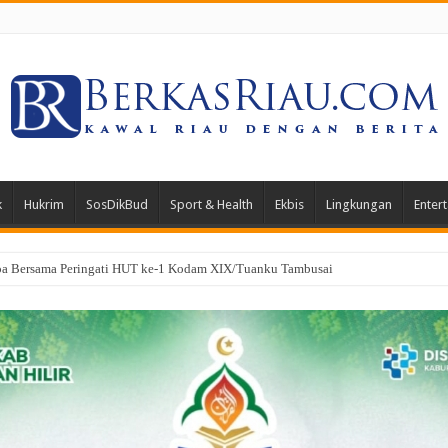
k
Hukrim
SosDikBud
Sport & Health
Ekbis
Lingkungan
Enter
gkan PK di Mahkamah Agung, Hukuman Klien Kasus Narkotika Dipangkas 3 Ta