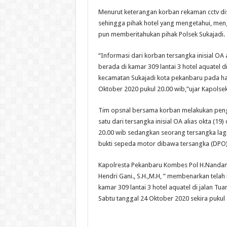
Menurut keterangan korban rekaman cctv d
sehingga pihak hotel yang mengetahui, me
pun memberitahukan pihak Polsek Sukajadi.
“Informasi dari korban tersangka inisial OA 
berada di kamar 309 lantai 3 hotel aquatel d
kecamatan Sukajadi kota pekanbaru pada ha
Oktober 2020 pukul 20.00 wib,”ujar Kapolsek
Tim opsnal bersama korban melakukan peng
satu dari tersangka inisial OA alias okta (1
20.00 wib sedangkan seorang tersangka lag
bukti sepeda motor dibawa tersangka (DPO)
Kapolresta Pekanbaru Kombes Pol H.Nandang 
Hendri Gani., S.H.,M.H, ” membenarkan telah
kamar 309 lantai 3 hotel aquatel di jalan T
Sabtu tanggal 24 Oktober 2020 sekira pukul