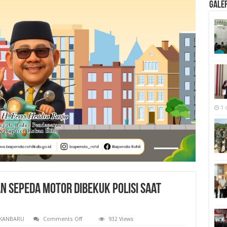
Galer
1 
n Sepeda Motor Dibekuk Polisi Saat
on
KANBARU
Comments Off
932 Views
Satu