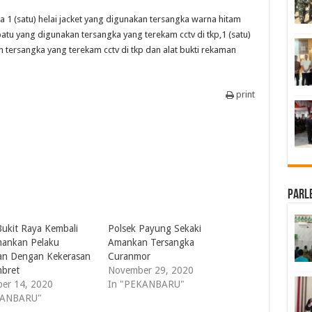
a 1 (satu) helai jacket yang digunakan tersangka warna hitam
patu yang digunakan tersangka yang terekam cctv di tkp,1 (satu)
n tersangka yang terekam cctv di tkp dan alat bukti rekaman
print
Parl
Bukit Raya Kembali
Polsek Payung Sekaki
ankan Pelaku
Amankan Tersangka
an Dengan Kekerasan
Curanmor
mbret
November 29, 2020
er 14, 2020
In "PEKANBARU"
KANBARU"