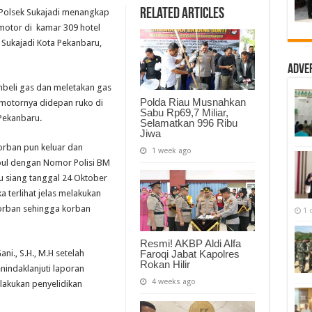
Orang
Related Articles
Polsek Sukajadi menangkap
Pelaku
Pencurian
motor di kamar 309 hotel
Sepeda
 Sukajadi Kota Pekanbaru,
Motor
Dibekuk
Polisi
Adve
Saat
Berada
beli gas dan meletakan gas
Dikamar
Hotel
Polda Riau Musnahkan
motornya didepan ruko di
Sabu Rp69,7 Miliar,
 Pekanbaru.
Selamatkan 996 Ribu
Jiwa
orban pun keluar dan
1 week ago
ul dengan Nomor Polisi BM
u siang tanggal 24 Oktober
a terlihat jelas melakukan
 korban sehingga korban
1 
Resmi! AKBP Aldi Alfa
ni., S.H., M.H setelah
Faroqi Jabat Kapolres
Rokan Hilir
indaklanjuti laporan
4 weeks ago
akukan penyelidikan