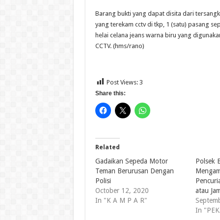
Barang bukti yang dapat disita dari tersangk
yang terekam cctv di tkp, 1 (satu) pasang se
helai celana jeans warna biru yang digunaka
CCTV. (hms/rano)
Post Views:
3
Share this:
Related
Gadaikan Sepeda Motor
Polsek 
Teman Berurusan Dengan
Mengam
Polisi
Pencuri
October 12, 2020
atau Ja
In "K A M P A R"
Septemb
In "PE