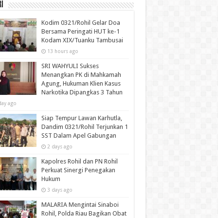
i
Kodim 0321/Rohil Gelar Doa
Bersama Peringati HUT ke-1
Kodam XIX/Tuanku Tambusai
13 hours ago
SRI WAHYULI Sukses
Menangkan PK di Mahkamah
Agung, Hukuman Klien Kasus
Narkotika Dipangkas 3 Tahun
day ago
Siap Tempur Lawan Karhutla,
Dandim 0321/Rohil Terjunkan 1
SST Dalam Apel Gabungan
2 days ago
Kapolres Rohil dan PN Rohil
Perkuat Sinergi Penegakan
Hukum
3 days ago
MALARIA Mengintai Sinaboi
Rohil, Polda Riau Bagikan Obat