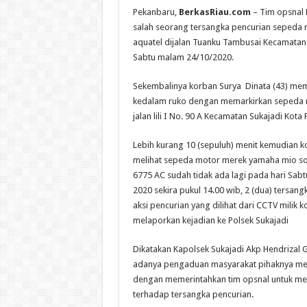
Pekanbaru,
BerkasRiau.com
– Tim opsnal 
salah seorang tersangka pencurian sepeda 
aquatel dijalan Tuanku Tambusai Kecamatan
Sabtu malam 24/10/2020.
Sekembalinya korban Surya Dinata (43) mem
kedalam ruko dengan memarkirkan sepeda 
jalan lili I No. 90 A Kecamatan Sukajadi Kota
Lebih kurang 10 (sepuluh) menit kemudian k
melihat sepeda motor merek yamaha mio so
6775 AC sudah tidak ada lagi pada hari Sabt
2020 sekira pukul 14.00 wib, 2 (dua) tersangk
aksi pencurian yang dilihat dari CCTV milik
melaporkan kejadian ke Polsek Sukajadi
Dikatakan Kapolsek Sukajadi Akp Hendrizal Ga
adanya pengaduan masyarakat pihaknya men
dengan memerintahkan tim opsnal untuk mel
terhadap tersangka pencurian.