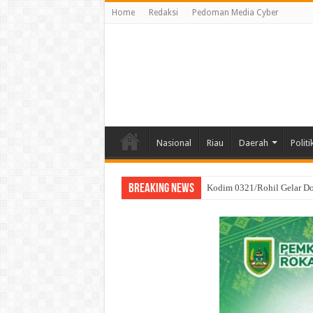
Home
Redaksi
Pedoman Media Cyber
Nasional
Riau
Daerah
Politi
Breaking News
SRI WAHYULI Sukses Menan