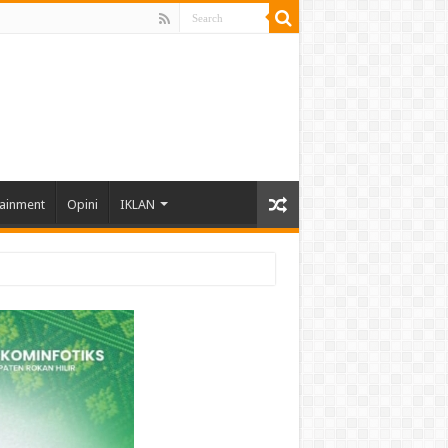
tainment
Opini
IKLAN
hun