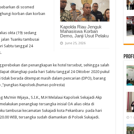
isebarkan di sosmed
nghungi korban dan korban
Kapolda Riau Jenguk
Mahasiswa Korban
alias okta (19) sedang
Demo, Janji Usut Pelaku
i jalan Tuanku tambusai
June 25, 2026
ri Sabtu tanggal 24
.
Profi
gerebekan dan penangkapan ke hotel tersebut, sehingga salah
9) dapat ditangkap pada hari Sabtu tanggal 24 Oktober 2020 pukul
i tidak berada ditempat masih dalam pencarian (DPO), barang
 ,”pungkas Kapolsek.(humas polresta)
Mu’min Wijaya., S.I.K., M.H Melalaui Kapolsek Sekajadi Akp
 melakukan penangkap tersangka inisial OA alias okta di
uanku tambusai kecamatan Sukajadi kota Pekanbaru pada hari
 20.00 WIB, tersangka sudah diamankan di Polsek Sukajadi.
1 