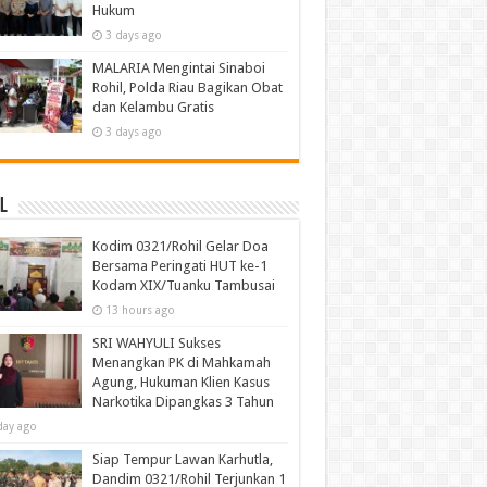
Hukum
3 days ago
MALARIA Mengintai Sinaboi
Rohil, Polda Riau Bagikan Obat
dan Kelambu Gratis
3 days ago
l
Kodim 0321/Rohil Gelar Doa
Bersama Peringati HUT ke-1
Kodam XIX/Tuanku Tambusai
13 hours ago
SRI WAHYULI Sukses
Menangkan PK di Mahkamah
Agung, Hukuman Klien Kasus
Narkotika Dipangkas 3 Tahun
day ago
Siap Tempur Lawan Karhutla,
Dandim 0321/Rohil Terjunkan 1