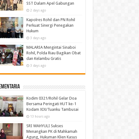
SST Dalam Apel Gabungan
2 days ago
Kapolres Rohil dan PN Rohil
Perkuat Sinergi Penegakan
Hukum
3 days ago
MALARIA Mengintai Sinaboi
Rohil, Polda Riau Bagikan Obat
dan Kelambu Gratis
3 days ago
ementaria
Kodim 0321/Rohil Gelar Doa
Bersama Peringati HUT ke-1
Kodam XIX/Tuanku Tambusai
13 hours ago
SRI WAHYULI Sukses
Menangkan PK di Mahkamah
Agung, Hukuman Klien Kasus