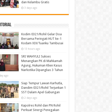
dan Kelambu Gratis
3 days ago
rtorial
Kodim 0321/Rohil Gelar Doa
Bersama Peringati HUT ke-1
Kodam XIX/Tuanku Tambusai
13 hours ago
SRI WAHYULI Sukses
Menangkan PK di Mahkamah
Agung, Hukuman Klien Kasus
Narkotika Dipangkas 3 Tahun
day ago
Siap Tempur Lawan Karhutla,
Dandim 0321/Rohil Terjunkan 1
SST Dalam Apel Gabungan
2 days ago
Kapolres Rohil dan PN Rohil
Perkuat Sinergi Penegakan