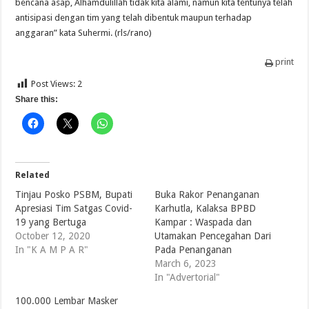
bencana asap, Alhamdulillah tidak kita alami, namun kita tentunya telah
antisipasi dengan tim yang telah dibentuk maupun terhadap
anggaran” kata Suhermi. (rls/rano)
print
Post Views:
2
Share this:
Related
Tinjau Posko PSBM, Bupati
Buka Rakor Penanganan
Apresiasi Tim Satgas Covid-
Karhutla, Kalaksa BPBD
19 yang Bertuga
Kampar : Waspada dan
October 12, 2020
Utamakan Pencegahan Dari
In "K A M P A R"
Pada Penanganan
March 6, 2023
In "Advertorial"
100.000 Lembar Masker