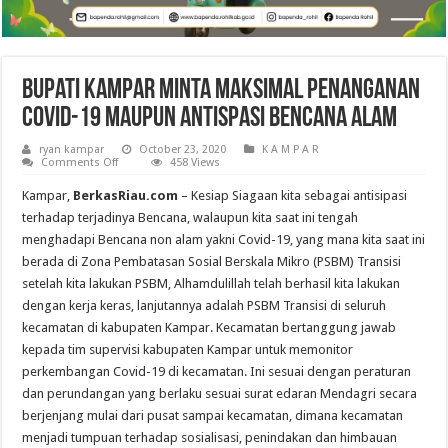
Bupati Kampar Minta Maksimal Penanganan
Covid-19 Maupun Antispasi Bencana Alam
ryan kampar
October 23, 2020
K A M P A R
on
Comments Off
458 Views
Bupati
Kampar
Kampar,
BerkasRiau.com
– Kesiap Siagaan kita sebagai antisipasi
Minta
Maksimal
terhadap terjadinya Bencana, walaupun kita saat ini tengah
Penanganan
menghadapi Bencana non alam yakni Covid-19, yang mana kita saat ini
Covid-
19
berada di Zona Pembatasan Sosial Berskala Mikro (PSBM) Transisi
Maupun
Antispasi
setelah kita lakukan PSBM, Alhamdulillah telah berhasil kita lakukan
Bencana
dengan kerja keras, lanjutannya adalah PSBM Transisi di seluruh
Alam
kecamatan di kabupaten Kampar. Kecamatan bertanggung jawab
kepada tim supervisi kabupaten Kampar untuk memonitor
perkembangan Covid-19 di kecamatan. Ini sesuai dengan peraturan
dan perundangan yang berlaku sesuai surat edaran Mendagri secara
berjenjang mulai dari pusat sampai kecamatan, dimana kecamatan
menjadi tumpuan terhadap sosialisasi, penindakan dan himbauan