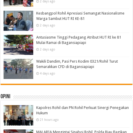
2 days ago
Kesbangpol Rohil Apresiasi Semangat Nasionalisme
Warga Sambut HUT RI KE-81
2 days ago
Antusiasme Tinggi Pedagang Atribut HUT RI ke 81
Mulai Ramai di Bagansiapiapi
2 days ago
Wakili Dandim, Pasi Pers Kodim 0321/Rohil Turut
Semarakkan CFD di Bagansiapiapi
4 days ago
Opini
Kapolres Rohil dan PN Rohil Perkuat Sinergi Penegakan
Hukum
21 hours ago
MALARIA Mengintai Sinaboi Rohil, Polda Riau Bagikan