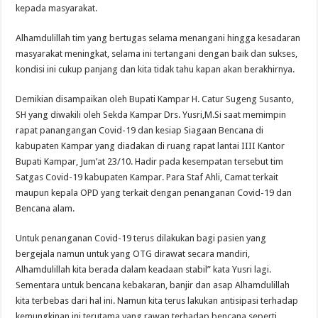
kepada masyarakat.
Alhamdulillah tim yang bertugas selama menangani hingga kesadaran
masyarakat meningkat, selama ini tertangani dengan baik dan sukses,
kondisi ini cukup panjang dan kita tidak tahu kapan akan berakhirnya.
Demikian disampaikan oleh Bupati Kampar H. Catur Sugeng Susanto,
SH yang diwakili oleh Sekda Kampar Drs. Yusri,M.Si saat memimpin
rapat panangangan Covid-19 dan kesiap Siagaan Bencana di
kabupaten Kampar yang diadakan di ruang rapat lantai IIII Kantor
Bupati Kampar, Jum’at 23/10. Hadir pada kesempatan tersebut tim
Satgas Covid-19 kabupaten Kampar. Para Staf Ahli, Camat terkait
maupun kepala OPD yang terkait dengan penanganan Covid-19 dan
Bencana alam.
Untuk penanganan Covid-19 terus dilakukan bagi pasien yang
bergejala namun untuk yang OTG dirawat secara mandiri,
Alhamdulillah kita berada dalam keadaan stabil” kata Yusri lagi.
Sementara untuk bencana kebakaran, banjir dan asap Alhamdulillah
kita terbebas dari hal ini. Namun kita terus lakukan antisipasi terhadap
kemungkinan ini terutama yang rawan terhadap bencana seperti