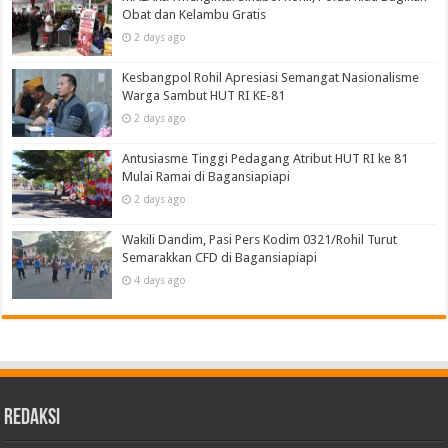
Obat dan Kelambu Gratis
2 days ago
Kesbangpol Rohil Apresiasi Semangat Nasionalisme
Warga Sambut HUT RI KE-81
2 days ago
Antusiasme Tinggi Pedagang Atribut HUT RI ke 81
Mulai Ramai di Bagansiapiapi
2 days ago
Wakili Dandim, Pasi Pers Kodim 0321/Rohil Turut
Semarakkan CFD di Bagansiapiapi
4 days ago
Redaksi