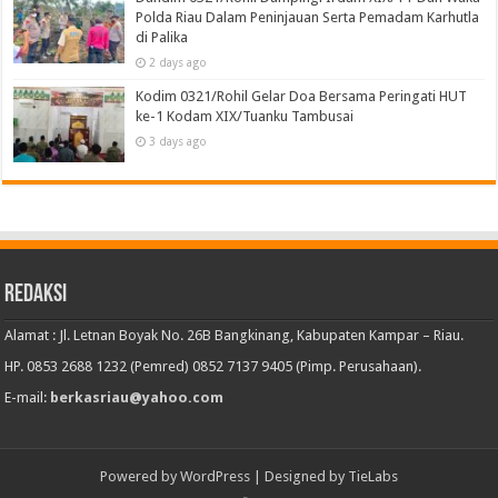
Polda Riau Dalam Peninjauan Serta Pemadam Karhutla
di Palika
2 days ago
Kodim 0321/Rohil Gelar Doa Bersama Peringati HUT
ke-1 Kodam XIX/Tuanku Tambusai
3 days ago
Redaksi
Alamat : Jl. Letnan Boyak No. 26B Bangkinang, Kabupaten Kampar – Riau.
HP. 0853 2688 1232 (Pemred) 0852 7137 9405 (Pimp. Perusahaan).
E-mail:
berkasriau@yahoo.com
Powered by
WordPress
| Designed by
TieLabs