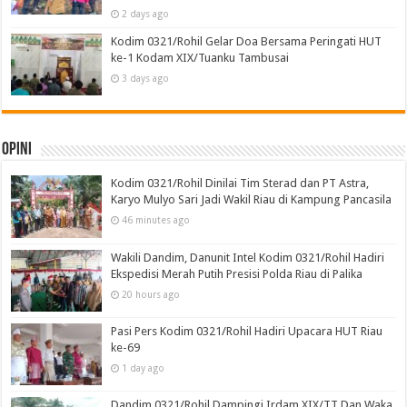
2 days ago
Kodim 0321/Rohil Gelar Doa Bersama Peringati HUT
ke-1 Kodam XIX/Tuanku Tambusai
3 days ago
Opini
Kodim 0321/Rohil Dinilai Tim Sterad dan PT Astra,
Karyo Mulyo Sari Jadi Wakil Riau di Kampung Pancasila
46 minutes ago
Wakili Dandim, Danunit Intel Kodim 0321/Rohil Hadiri
Ekspedisi Merah Putih Presisi Polda Riau di Palika
20 hours ago
Pasi Pers Kodim 0321/Rohil Hadiri Upacara HUT Riau
ke-69
1 day ago
Dandim 0321/Rohil Dampingi Irdam XIX/TT Dan Waka