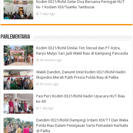
Kodim 0321/Rohil Gelar Doa Bersama Peringati HUT
ke-1 Kodam XIX/Tuanku Tambusai
3 days ago
Parlementaria
Kodim 0321/Rohil Dinilai Tim Sterad dan PT Astra,
Karyo Mulyo Sari Jadi Wakil Riau di Kampung Pancasila
46 minutes ago
Wakili Dandim, Danunit Intel Kodim 0321/Rohil Hadiri
Ekspedisi Merah Putih Presisi Polda Riau di Palika
20 hours ago
Pasi Pers Kodim 0321/Rohil Hadiri Upacara HUT Riau
ke-69
1 day ago
Dandim 0321/Rohil Dampingi Irdam XIX/TT Dan Waka
Polda Riau Dalam Peninjauan Serta Pemadam Karhutla
di Palika