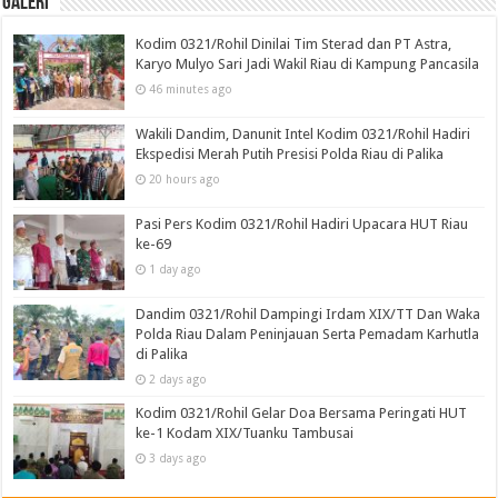
Galeri
Kodim 0321/Rohil Dinilai Tim Sterad dan PT Astra,
Karyo Mulyo Sari Jadi Wakil Riau di Kampung Pancasila
46 minutes ago
Wakili Dandim, Danunit Intel Kodim 0321/Rohil Hadiri
Ekspedisi Merah Putih Presisi Polda Riau di Palika
20 hours ago
Pasi Pers Kodim 0321/Rohil Hadiri Upacara HUT Riau
ke-69
1 day ago
Dandim 0321/Rohil Dampingi Irdam XIX/TT Dan Waka
Polda Riau Dalam Peninjauan Serta Pemadam Karhutla
di Palika
2 days ago
Kodim 0321/Rohil Gelar Doa Bersama Peringati HUT
ke-1 Kodam XIX/Tuanku Tambusai
3 days ago