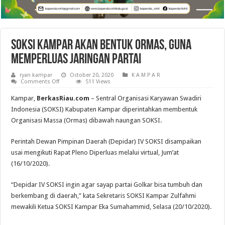
SOKSI Kampar Akan Bentuk Ormas, Guna
Memperluas Jaringan Partai
ryan kampar
October 20, 2020
K A M P A R
on
Comments Off
511 Views
SOKSI
Kampar
Kampar,
BerkasRiau.com
– Sentral Organisasi Karyawan Swadiri
Akan
Bentuk
Indonesia (SOKSI) Kabupaten Kampar diperintahkan membentuk
Ormas,
Organisasi Massa (Ormas) dibawah naungan SOKSI.
Guna
Memperluas
Jaringan
Partai
Perintah Dewan Pimpinan Daerah (Depidar) IV SOKSI disampaikan
usai mengikuti Rapat Pleno Diperluas melalui virtual, Jum’at
(16/10/2020).
“Depidar IV SOKSI ingin agar sayap partai Golkar bisa tumbuh dan
berkembang di daerah,” kata Sekretaris SOKSI Kampar Zulfahmi
mewakili Ketua SOKSI Kampar Eka Sumahammid, Selasa (20/10/2020).