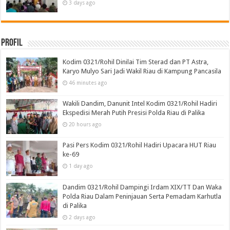
3 days ago
Profil
Kodim 0321/Rohil Dinilai Tim Sterad dan PT Astra,
Karyo Mulyo Sari Jadi Wakil Riau di Kampung Pancasila
46 minutes ago
Wakili Dandim, Danunit Intel Kodim 0321/Rohil Hadiri
Ekspedisi Merah Putih Presisi Polda Riau di Palika
20 hours ago
Pasi Pers Kodim 0321/Rohil Hadiri Upacara HUT Riau
ke-69
1 day ago
Dandim 0321/Rohil Dampingi Irdam XIX/TT Dan Waka
Polda Riau Dalam Peninjauan Serta Pemadam Karhutla
di Palika
2 days ago