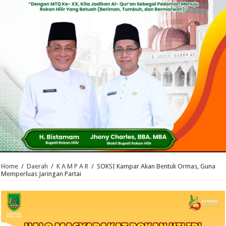
Home
/
Daerah
/
K A M P A R
/
SOKSI Kampar Akan Bentuk Ormas, Guna
Memperluas Jaringan Partai