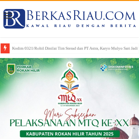
Wakili Dandim, Danunit Intel Kodim 0321/Rohil Hadiri Ekspedisi Merah Put