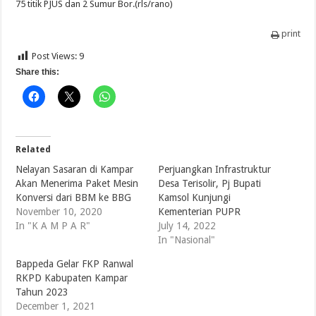
75 titik PJUS dan 2 Sumur Bor.(rls/rano)
print
Post Views:
9
Share this:
Related
Nelayan Sasaran di Kampar
Perjuangkan Infrastruktur
Akan Menerima Paket Mesin
Desa Terisolir, Pj Bupati
Konversi dari BBM ke BBG
Kamsol Kunjungi
November 10, 2020
Kementerian PUPR
In "K A M P A R"
July 14, 2022
In "Nasional"
Bappeda Gelar FKP Ranwal
RKPD Kabupaten Kampar
Tahun 2023
December 1, 2021