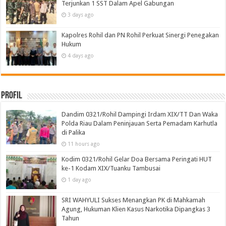
Terjunkan 1 SST Dalam Apel Gabungan
3 days ago
Kapolres Rohil dan PN Rohil Perkuat Sinergi Penegakan
Hukum
4 days ago
Profil
Dandim 0321/Rohil Dampingi Irdam XIX/TT Dan Waka
Polda Riau Dalam Peninjauan Serta Pemadam Karhutla
di Palika
11 hours ago
Kodim 0321/Rohil Gelar Doa Bersama Peringati HUT
ke-1 Kodam XIX/Tuanku Tambusai
1 day ago
SRI WAHYULI Sukses Menangkan PK di Mahkamah
Agung, Hukuman Klien Kasus Narkotika Dipangkas 3
Tahun