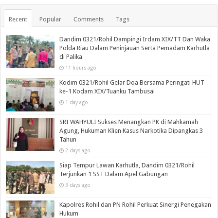
Recent
Popular
Comments
Tags
Dandim 0321/Rohil Dampingi Irdam XIX/TT Dan Waka
Polda Riau Dalam Peninjauan Serta Pemadam Karhutla
di Palika
11 hours ago
Kodim 0321/Rohil Gelar Doa Bersama Peringati HUT
ke-1 Kodam XIX/Tuanku Tambusai
1 day ago
SRI WAHYULI Sukses Menangkan PK di Mahkamah
Agung, Hukuman Klien Kasus Narkotika Dipangkas 3
Tahun
2 days ago
Siap Tempur Lawan Karhutla, Dandim 0321/Rohil
Terjunkan 1 SST Dalam Apel Gabungan
3 days ago
Kapolres Rohil dan PN Rohil Perkuat Sinergi Penegakan
Hukum