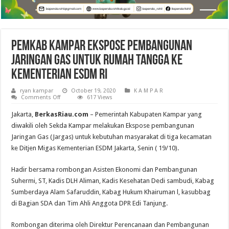
Pemkab Kampar Ekspose Pembangunan
Jaringan Gas Untuk Rumah Tangga Ke
Kementerian ESDM RI
ryan kampar
October 19, 2020
K A M P A R
on
Comments Off
617 Views
Pemkab
Kampar
Jakarta,
BerkasRiau.com
– Pemerintah Kabupaten Kampar yang
Ekspose
Pembangunan
diwakili oleh Sekda Kampar melakukan Ekspose pembangunan
Jaringan
Jaringan Gas (Jargas) untuk kebutuhan masyarakat di tiga kecamatan
Gas
Untuk
ke Ditjen Migas Kementerian ESDM Jakarta, Senin ( 19/10).
Rumah
Tangga
Ke
Hadir bersama rombongan Asisten Ekonomi dan Pembangunan
Kementerian
ESDM
Suhermi, ST, Kadis DLH Aliman, Kadis Kesehatan Dedi sambudi, Kabag
RI
Sumberdaya Alam Safaruddin, Kabag Hukum Khairuman l, kasubbag
di Bagian SDA dan Tim Ahli Anggota DPR Edi Tanjung.
Rombongan diterima oleh Direktur Perencanaan dan Pembangunan