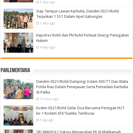
2 days ago
Siap Tempur Lawan Karhutla, Dandim 0321/Rohil
Terjunkan 1 SST Dalam Apel Gabungan
3 days ago
Kapolres Rohil dan PN Rohil Perkuat Sinergi Penegakan
Hukum
4 days ago
Parlementaria
Dandim 0321/Rohil Dampingi Irdam XIX/TT Dan Waka
Polda Riau Dalam Peninjauan Serta Pemadam Karhutla
di Palika
11 hours ago
Kodim 0321/Rohil Gelar Doa Bersama Peringati HUT
ke-1 Kodam XIX/Tuanku Tambusai
1 day ago
SRI WAHYULI Sukses Menangkan PK di Mahkamah