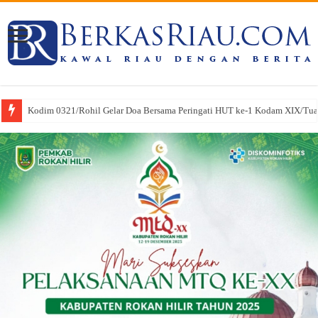
Kodim 0321/Rohil Gelar Doa Bersama Peringati HUT ke-1 Kodam XIX/Tu