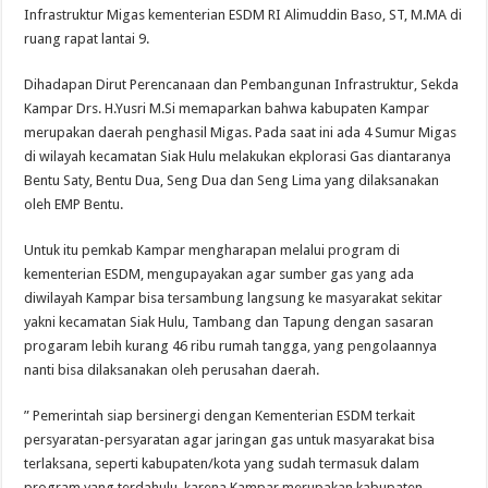
Infrastruktur Migas kementerian ESDM RI Alimuddin Baso, ST, M.MA di
ruang rapat lantai 9.
Dihadapan Dirut Perencanaan dan Pembangunan Infrastruktur, Sekda
Kampar Drs. H.Yusri M.Si memaparkan bahwa kabupaten Kampar
merupakan daerah penghasil Migas. Pada saat ini ada 4 Sumur Migas
di wilayah kecamatan Siak Hulu melakukan ekplorasi Gas diantaranya
Bentu Saty, Bentu Dua, Seng Dua dan Seng Lima yang dilaksanakan
oleh EMP Bentu.
Untuk itu pemkab Kampar mengharapan melalui program di
kementerian ESDM, mengupayakan agar sumber gas yang ada
diwilayah Kampar bisa tersambung langsung ke masyarakat sekitar
yakni kecamatan Siak Hulu, Tambang dan Tapung dengan sasaran
progaram lebih kurang 46 ribu rumah tangga, yang pengolaannya
nanti bisa dilaksanakan oleh perusahan daerah.
” Pemerintah siap bersinergi dengan Kementerian ESDM terkait
persyaratan-persyaratan agar jaringan gas untuk masyarakat bisa
terlaksana, seperti kabupaten/kota yang sudah termasuk dalam
program yang terdahulu, karena Kampar merupakan kabupaten