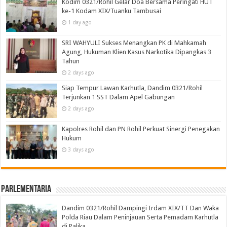
Kodim 0321/Rohil Gelar Doa Bersama Peringati HUT
ke-1 Kodam XIX/Tuanku Tambusai
1 day ago
SRI WAHYULI Sukses Menangkan PK di Mahkamah
Agung, Hukuman Klien Kasus Narkotika Dipangkas 3
Tahun
2 days ago
Siap Tempur Lawan Karhutla, Dandim 0321/Rohil
Terjunkan 1 SST Dalam Apel Gabungan
2 days ago
Kapolres Rohil dan PN Rohil Perkuat Sinergi Penegakan
Hukum
3 days ago
Parlementaria
Dandim 0321/Rohil Dampingi Irdam XIX/TT Dan Waka
Polda Riau Dalam Peninjauan Serta Pemadam Karhutla
di Palika