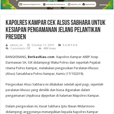
Kapolres Kampar Cek Alsus Sabhara untuk
Kesiapan Pengamanan Jelang Pelantikan
Presiden
admin_br
October 17, 2019
K A M P A R
on
Comments Off
488 Views
Kapolres
Kampar
BANGKINANG,
BerkasRiau.com
-Kapolres Kampar AKBP Asep
Cek
Alsus
Darmawan SH, SIK didampingi Waka Polres dan sejumlah Pejabat
Sabhara
Utama Polres Kampar, melakukan pengecekan Peralatan Khusus
untuk
Kesiapan
(Alsus) Satsabhara Polres Kampar, Kamis (17/102019).
Pengamanan
Jelang
Pelantikan
Pengecekan Alsus Sabhara ini dilakukan setelah apel pagi, sejumlah
Presiden
peralatan khusus yang dimiliki dan biasa digunakan dalam
pengamanan Unjukrasa dijejerkan di halaman Mapolres Kampar.
Dalam pengecekan ini, Kasat Sabhara Iptu Ikwan Widarmono
didampingi anggotanya menunjukkan kepada Kapolres Kampar