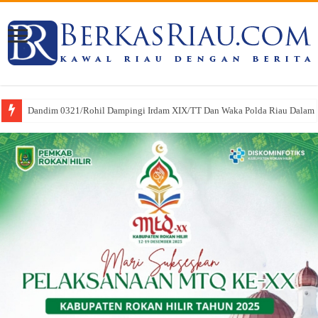
Dandim 0321/Rohil Dampingi Irdam XIX/TT Dan Waka Polda Riau Dalam Pe