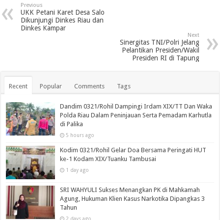
Previous
UKK Petani Karet Desa Salo
Dikunjungi Dinkes Riau dan
Dinkes Kampar
Next
Sinergitas TNI/Polri Jelang
Pelantikan Presiden/Wakil
Presiden RI di Tapung
Recent
Popular
Comments
Tags
Dandim 0321/Rohil Dampingi Irdam XIX/TT Dan Waka
Polda Riau Dalam Peninjauan Serta Pemadam Karhutla
di Palika
5 hours ago
Kodim 0321/Rohil Gelar Doa Bersama Peringati HUT
ke-1 Kodam XIX/Tuanku Tambusai
1 day ago
SRI WAHYULI Sukses Menangkan PK di Mahkamah
Agung, Hukuman Klien Kasus Narkotika Dipangkas 3
Tahun
2 days ago