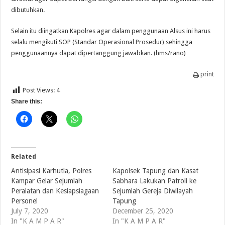
dibutuhkan.
Selain itu diingatkan Kapolres agar dalam penggunaan Alsus ini harus
selalu mengikuti SOP (Standar Operasional Prosedur) sehingga
penggunaannya dapat dipertanggung jawabkan. (hms/rano)
print
Post Views:
4
Share this:
Related
Antisipasi Karhutla, Polres
Kapolsek Tapung dan Kasat
Kampar Gelar Sejumlah
Sabhara Lakukan Patroli ke
Peralatan dan Kesiapsiagaan
Sejumlah Gereja Diwilayah
Personel
Tapung
July 7, 2020
December 25, 2020
In "K A M P A R"
In "K A M P A R"