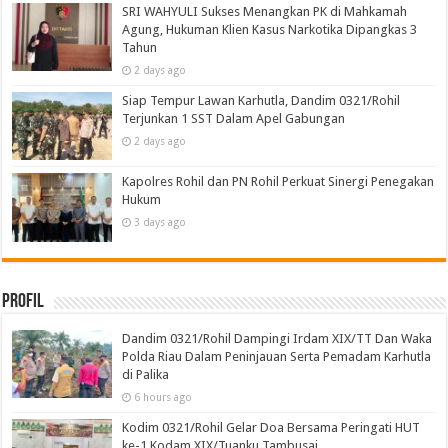
SRI WAHYULI Sukses Menangkan PK di Mahkamah
Agung, Hukuman Klien Kasus Narkotika Dipangkas 3
Tahun
2 days ago
Siap Tempur Lawan Karhutla, Dandim 0321/Rohil
Terjunkan 1 SST Dalam Apel Gabungan
2 days ago
Kapolres Rohil dan PN Rohil Perkuat Sinergi Penegakan
Hukum
3 days ago
Profil
Dandim 0321/Rohil Dampingi Irdam XIX/TT Dan Waka
Polda Riau Dalam Peninjauan Serta Pemadam Karhutla
di Palika
6 hours ago
Kodim 0321/Rohil Gelar Doa Bersama Peringati HUT
ke-1 Kodam XIX/Tuanku Tambusai