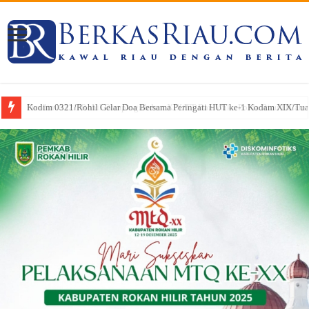
Kodim 0321/Rohil Gelar Doa Bersama Peringati HUT ke-1 Kodam XIX/Tu