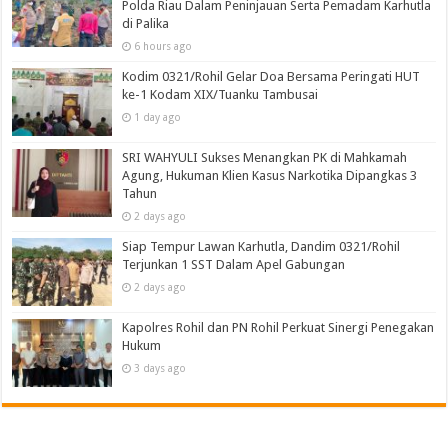
Polda Riau Dalam Peninjauan Serta Pemadam Karhutla
di Palika
6 hours ago
Kodim 0321/Rohil Gelar Doa Bersama Peringati HUT
ke-1 Kodam XIX/Tuanku Tambusai
1 day ago
SRI WAHYULI Sukses Menangkan PK di Mahkamah
Agung, Hukuman Klien Kasus Narkotika Dipangkas 3
Tahun
2 days ago
Siap Tempur Lawan Karhutla, Dandim 0321/Rohil
Terjunkan 1 SST Dalam Apel Gabungan
2 days ago
Kapolres Rohil dan PN Rohil Perkuat Sinergi Penegakan
Hukum
3 days ago