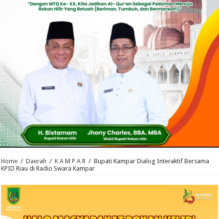
Home
/
Daerah
/
K A M P A R
/
Bupati Kampar Dialog Interaktif Bersama
KPID Riau di Radio Swara Kampar