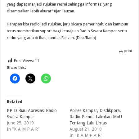
yang dapat menjadi rujukan resmi sehingga informasi yang
disampaikan lebih akurat” ujar Fauzan.
Harapan kita radio jadi rujukan, juru bicara pemerintah, dan kamipun
terus memberikan suport bagi kemajuan Radio Swara Kampar serta
radio yang ada di Riau, tandas Fauzan. (Disk/Rano)
print
Post Views:
11
Share this:
Related
KPID Riau Apresiasi Radio
Polres Kampar, Disdikpora,
Swara Kampar
Radio Pemda Lakukan MoU
June 25, 2019
Tentang Lalu Lintas
In "K A M P A R"
August 21, 2018
In "K A M P A R"