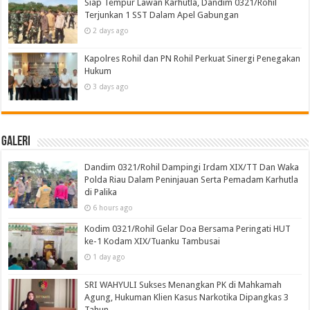
Siap Tempur Lawan Karhutla, Dandim 0321/Rohil
Terjunkan 1 SST Dalam Apel Gabungan
2 days ago
Kapolres Rohil dan PN Rohil Perkuat Sinergi Penegakan
Hukum
3 days ago
Galeri
Dandim 0321/Rohil Dampingi Irdam XIX/TT Dan Waka
Polda Riau Dalam Peninjauan Serta Pemadam Karhutla
di Palika
6 hours ago
Kodim 0321/Rohil Gelar Doa Bersama Peringati HUT
ke-1 Kodam XIX/Tuanku Tambusai
1 day ago
SRI WAHYULI Sukses Menangkan PK di Mahkamah
Agung, Hukuman Klien Kasus Narkotika Dipangkas 3
Tahun