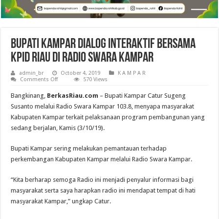
Bupati Kampar Dialog Interaktif Bersama
KPID Riau di Radio Swara Kampar
admin_br
October 4, 2019
K A M P A R
on
Comments Off
570 Views
Bupati
Kampar
Bangkinang,
BerkasRiau.com
– Bupati Kampar Catur Sugeng
Dialog
Interaktif
Susanto melalui Radio Swara Kampar 103.8, menyapa masyarakat
Bersama
Kabupaten Kampar terkait pelaksanaan program pembangunan yang
KPID
Riau
sedang berjalan, Kamis (3/10/19).
di
Radio
Swara
Bupati Kampar sering melakukan pemantauan terhadap
Kampar
perkembangan Kabupaten Kampar melalui Radio Swara Kampar.
“Kita berharap semoga Radio ini menjadi penyalur informasi bagi
masyarakat serta saya harapkan radio ini mendapat tempat di hati
masyarakat Kampar,” ungkap Catur.