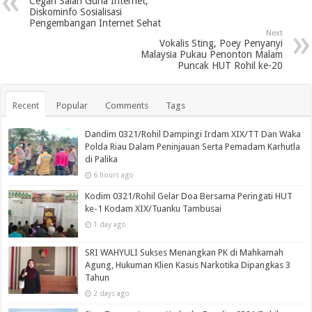
Cegah Salah Guna Internet,
Diskominfo Sosialisasi
Pengembangan Internet Sehat
Next
Vokalis Sting, Poey Penyanyi
Malaysia Pukau Penonton Malam
Puncak HUT Rohil ke-20
Recent
Popular
Comments
Tags
Dandim 0321/Rohil Dampingi Irdam XIX/TT Dan Waka
Polda Riau Dalam Peninjauan Serta Pemadam Karhutla
di Palika
6 hours ago
Kodim 0321/Rohil Gelar Doa Bersama Peringati HUT
ke-1 Kodam XIX/Tuanku Tambusai
1 day ago
SRI WAHYULI Sukses Menangkan PK di Mahkamah
Agung, Hukuman Klien Kasus Narkotika Dipangkas 3
Tahun
2 days ago