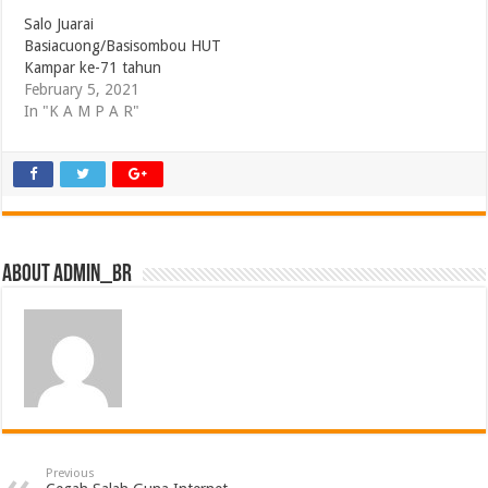
Salo Juarai
Basiacuong/Basisombou HUT
Kampar ke-71 tahun
February 5, 2021
In "K A M P A R"
About admin_br
Previous