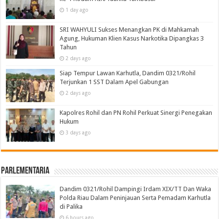
1 day ago
SRI WAHYULI Sukses Menangkan PK di Mahkamah
Agung, Hukuman Klien Kasus Narkotika Dipangkas 3
Tahun
2 days ago
Siap Tempur Lawan Karhutla, Dandim 0321/Rohil
Terjunkan 1 SST Dalam Apel Gabungan
2 days ago
Kapolres Rohil dan PN Rohil Perkuat Sinergi Penegakan
Hukum
3 days ago
Parlementaria
Dandim 0321/Rohil Dampingi Irdam XIX/TT Dan Waka
Polda Riau Dalam Peninjauan Serta Pemadam Karhutla
di Palika
6 hours ago