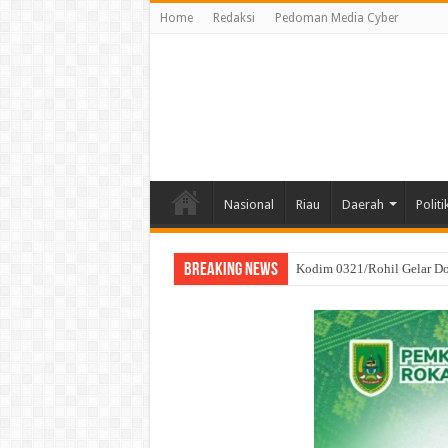
Home
Redaksi
Pedoman Media Cyber
Nasional
Riau
Daerah
Politi
Breaking News
SRI WAHYULI Sukses Menan