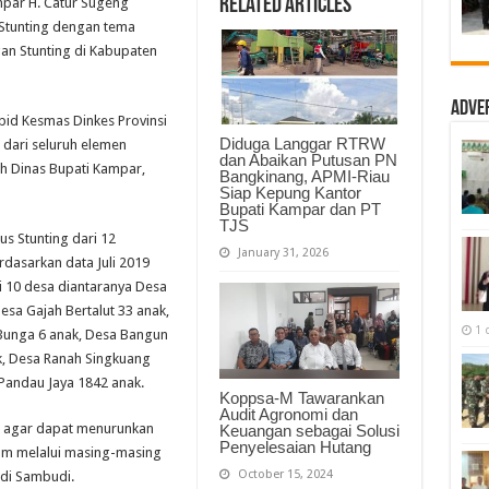
Related Articles
par H. Catur Sugeng
Stunting
di
Stunting dengan tema
Kampar,
n Stunting di Kabupaten
Forkopimda
Adakan
Rembuk
Stunting
Adve
bid Kesmas Dinkes Provinsi
Diduga Langgar RTRW
 dari seluruh elemen
dan Abaikan Putusan PN
h Dinas Bupati Kampar,
Bangkinang, APMI-Riau
Siap Kepung Kantor
Bupati Kampar dan PT
TJS
s Stunting dari 12
January 31, 2026
rdasarkan data Juli 2019
ri 10 desa diantaranya Desa
esa Gajah Bertalut 33 anak,
1 
Bunga 6 anak, Desa Bangun
k, Desa Ranah Singkuang
Pandau Jaya 1842 anak.
Koppsa-M Tawarankan
Audit Agronomi dan
a agar dapat menurunkan
Keuangan sebagai Solusi
Penyelesaian Hutang
am melalui masing-masing
October 15, 2024
edi Sambudi.