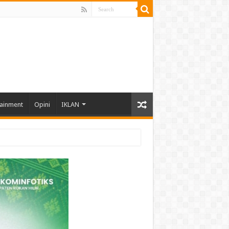
tainment
Opini
IKLAN
hun