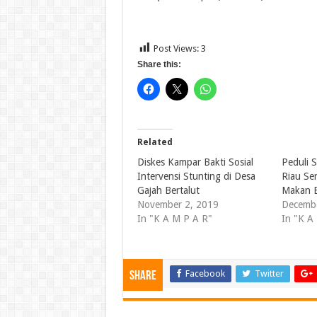
Post Views:
3
Share this:
Related
Diskes Kampar Bakti Sosial
Peduli 
Intervensi Stunting di Desa
Riau Se
Gajah Bertalut
Makan B
November 2, 2019
Decembe
In "K A M P A R"
In "K A
Facebook
Twitter
Share