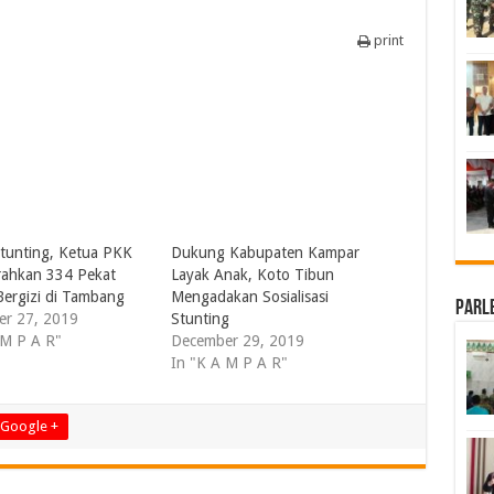
print
Stunting, Ketua PKK
Dukung Kabupaten Kampar
rahkan 334 Pekat
Layak Anak, Koto Tibun
ergizi di Tambang
Mengadakan Sosialisasi
Parl
r 27, 2019
Stunting
 M P A R"
December 29, 2019
In "K A M P A R"
Google +