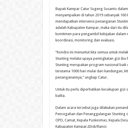
Bupati Kampar Catur Sugeng Susanto dala
menyampaikan di tahun 2019 sebanyak 160 
mendapatkan intervensi penanganan Stuntin
adalah Kabupaten Kampar, maka dari itu di
komitmen para pengambil kebijakan dalam 
koordinasi, monitoring dan evaluasi.
“Kondisi ini menuntut kita semua untuk mel
Stunting melalui upaya peningkatan gizi ibu
Stunting merupakan program nasional baik d
terutama 1000 hari mulai dari kandungan, 
penanganannya,” ungkap Catur.
Untuk itu perlu diperhatikan kecukupan gizi 
balita.
Dalam acara tersebut juga dilakukan pena
Pencegahan dan Penanggulangan Stunting di
OPD, Camat, Kepala Puskesmas, Kepala Desa
Kabupaten Kampar.(Disk/Rano)