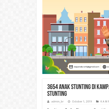
3654 Anak Stunting di Kam
Stunting
admin_br
October 1, 2019
K A M 