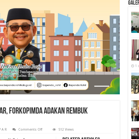
Galer
1 
par, Forkopimda Adakan Rembuk
on
P A R
Comments Off
512 Views
3654
Anak