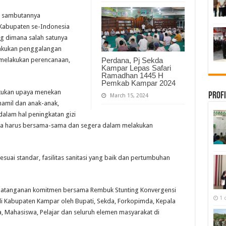
m sambutannya
Kabupaten se-Indonesia
g dimana salah satunya
lakukan penggalangan
melakukan perencanaan,
Perdana, Pj Sekda
Kampar Lepas Safari
Ramadhan 1445 H
Pemkab Kampar 2024
akukan upaya menekan
Profi
March 15, 2024
 hamil dan anak-anak,
alam hal peningkatan gizi
kita harus bersama-sama dan segera dalam melakukan
sesuai standar, fasilitas sanitasi yang baik dan pertumbuhan
ndatanganan komitmen bersama Rembuk Stunting Konvergensi
1 
 Kabupaten Kampar oleh Bupati, Sekda, Forkopimda, Kepala
, Mahasiswa, Pelajar dan seluruh elemen masyarakat di