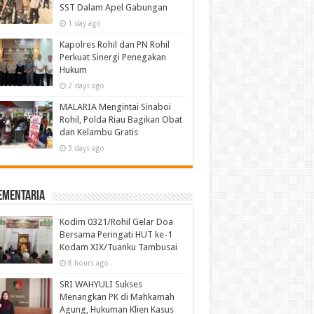
SST Dalam Apel Gabungan
1 day ago
Kapolres Rohil dan PN Rohil
Perkuat Sinergi Penegakan
Hukum
2 days ago
MALARIA Mengintai Sinaboi
Rohil, Polda Riau Bagikan Obat
dan Kelambu Gratis
3 days ago
ementaria
Kodim 0321/Rohil Gelar Doa
Bersama Peringati HUT ke-1
Kodam XIX/Tuanku Tambusai
8 hours ago
SRI WAHYULI Sukses
Menangkan PK di Mahkamah
Agung, Hukuman Klien Kasus