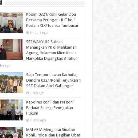
i
Kodim 0321/Rohil Gelar Doa
Bersama Peringati HUT ke-1
Kodam XIX/Tuanku Tambusai
8 hours ago
SRI WAHYULI Sukses
Menangkan PK di Mahkamah
Agung, Hukuman Klien Kasus
Narkotika Dipangkas 3 Tahun
day ago
Siap Tempur Lawan Karhutla,
Dandim 0321/Rohil Terjunkan 1
SST Dalam Apel Gabungan
1 day ago
Kapolres Rohil dan PN Rohil
Perkuat Sinergi Penegakan
Hukum
2 days ago
MALARIA Mengintai Sinaboi
Rohil, Polda Riau Bagikan Obat