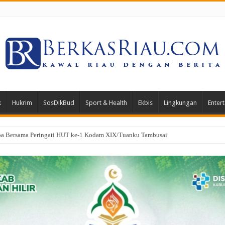
k
Hukrim
SosDikBud
Sport & Health
Ekbis
Lingkungan
Enter
gkan PK di Mahkamah Agung, Hukuman Klien Kasus Narkotika Dipangkas 3 Ta