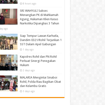
8 hours ago
SRI WAHYULI Sukses
Menangkan PK di Mahkamah
Agung, Hukuman Klien Kasus
Narkotika Dipangkas 3 Tahun
day ago
Siap Tempur Lawan Karhutla,
Dandim 0321/Rohil Terjunkan 1
SST Dalam Apel Gabungan
1 day ago
Kapolres Rohil dan PN Rohil
Perkuat Sinergi Penegakan
Hukum
2 days ago
MALARIA Mengintai Sinaboi
Rohil, Polda Riau Bagikan Obat
dan Kelambu Gratis
3 days ago