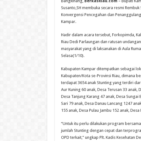
Bangkinang,
BerkasRiau.com
– Bupati Kam
Susanto,SH membuka secara resmi Rembuk 
Konvergensi Pencegahan dan Penanggulanga
Kampar.
Hadir dalam acara tersebut, Forkopimda, Ka
Riau Dedi Parlaungan dan ratusan undangan
masyarakat yang di laksanakan di Aula Ruma
Selasa(1/10).
Kabupaten Kampar ditempatkan sebagai loku
Kabupaten/Kota se-Provinsi Riau, dimana be
terdapat 3654 anak Stunting yang terdiri da
Aur Kuning 60 anak, Desa Terusan 33 anak, D
Desa Tanjung Karang 47 anak, Desa Sungai 
Sari 79 anak, Desa Danau Lancang 1247 ana
155 anak, Desa Pulau Jambu 152 anak, Desa 
“Untuk itu perlu dilakukan program bersam
jumlah Stunting dengan cepat dan terprogr
OPD terkait,” ungkap Plt. Kadis Kesehatan D