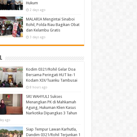
Hukum
2 days ago
MALARIA Mengintai Sinaboi
Rohil, Polda Riau Bagikan Obat
dan Kelambu Gratis
3 days ago
l
Kodim 0321/Rohil Gelar Doa
Bersama Peringati HUT ke-1
Kodam XIX/Tuanku Tambusai
8 hours ago
SRI WAHYULI Sukses
Menangkan PK di Mahkamah
Agung, Hukuman Klien Kasus
Narkotika Dipangkas 3 Tahun
day ago
Siap Tempur Lawan Karhutla,
Dandim 0321/Rohil Terjunkan 1