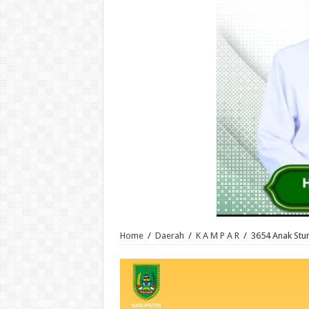
Home
/
Daerah
/
K A M P A R
/
3654 Anak Stu