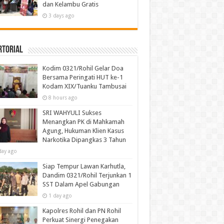
dan Kelambu Gratis
3 days ago
rtorial
Kodim 0321/Rohil Gelar Doa
Bersama Peringati HUT ke-1
Kodam XIX/Tuanku Tambusai
8 hours ago
SRI WAHYULI Sukses
Menangkan PK di Mahkamah
Agung, Hukuman Klien Kasus
Narkotika Dipangkas 3 Tahun
day ago
Siap Tempur Lawan Karhutla,
Dandim 0321/Rohil Terjunkan 1
SST Dalam Apel Gabungan
1 day ago
Kapolres Rohil dan PN Rohil
Perkuat Sinergi Penegakan