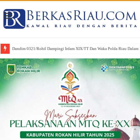
Dandim 0321/Rohil Dampingi Irdam XIX/TT Dan Waka Polda Riau Dalam Pe