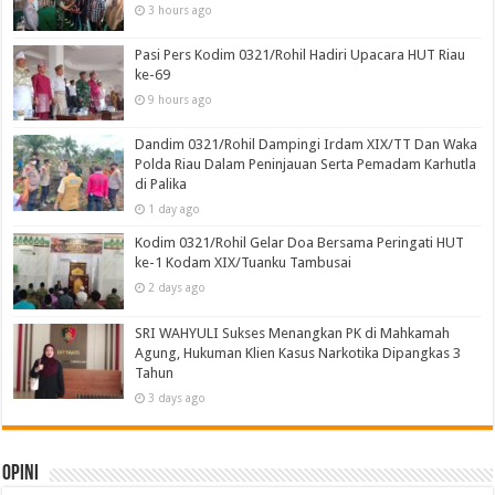
3 hours ago
Pasi Pers Kodim 0321/Rohil Hadiri Upacara HUT Riau
ke-69
9 hours ago
Dandim 0321/Rohil Dampingi Irdam XIX/TT Dan Waka
Polda Riau Dalam Peninjauan Serta Pemadam Karhutla
di Palika
1 day ago
Kodim 0321/Rohil Gelar Doa Bersama Peringati HUT
ke-1 Kodam XIX/Tuanku Tambusai
2 days ago
SRI WAHYULI Sukses Menangkan PK di Mahkamah
Agung, Hukuman Klien Kasus Narkotika Dipangkas 3
Tahun
3 days ago
Opini