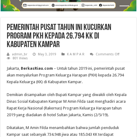
Pemerintah Pusat Tahun Ini Kucurkan
Program PKH kepada 26.794 KK di
Kabupaten Kampar
on
admin_br
May 3, 2019
K A M P A R
Comments Off
Pemerinta
801 Views
Pusat
Tahun
Jakarta,
BerkasRiau.com
– Untuk tahun 2019 ini, pemerintah pusat
Ini
Kucurkan
akan menyalurkan Program Keluarga Harapan (PKH) kepada 26.794
Program
Kepala Keluarga (KK) di Kabupaten Kampar.
PKH
kepada
26.794
KK
Demikian disampaikan oleh Bupati Kampar yang diwakili oleh Kepala
di
Dinas Sosial Kabupaten Kampar M Amin Filda saat menghadiri acara
Kabupaten
Kampar
Rapat Kerja Nasional (Rakernas) Program Keluarga Harapan tahun
2019 yang diadakan di hotel Sultan Jakarta, Kamis (2/5/19).
Dikatakan, M Amin Filda menambahkan bahwa jumlah penduduk
Kampar saat sebanyak 734.948 jiwa atau 185.043 KK terdapat