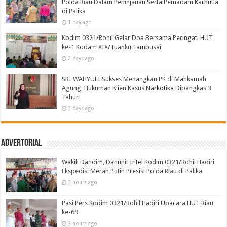
Polda Riau Dalam Peninjauan Serta Pemadam Karhutla
di Palika
1 day ago
Kodim 0321/Rohil Gelar Doa Bersama Peringati HUT
ke-1 Kodam XIX/Tuanku Tambusai
2 days ago
SRI WAHYULI Sukses Menangkan PK di Mahkamah
Agung, Hukuman Klien Kasus Narkotika Dipangkas 3
Tahun
3 days ago
Advertorial
Wakili Dandim, Danunit Intel Kodim 0321/Rohil Hadiri
Ekspedisi Merah Putih Presisi Polda Riau di Palika
3 hours ago
Pasi Pers Kodim 0321/Rohil Hadiri Upacara HUT Riau
ke-69
9 hours ago