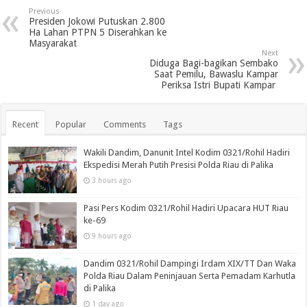
Previous
Presiden Jokowi Putuskan 2.800
Ha Lahan PTPN 5 Diserahkan ke
Masyarakat
Next
Diduga Bagi-bagikan Sembako
Saat Pemilu, Bawaslu Kampar
Periksa Istri Bupati Kampar
Recent
Popular
Comments
Tags
Wakili Dandim, Danunit Intel Kodim 0321/Rohil Hadiri
Ekspedisi Merah Putih Presisi Polda Riau di Palika
3 hours ago
Pasi Pers Kodim 0321/Rohil Hadiri Upacara HUT Riau
ke-69
9 hours ago
Dandim 0321/Rohil Dampingi Irdam XIX/TT Dan Waka
Polda Riau Dalam Peninjauan Serta Pemadam Karhutla
di Palika
1 day ago