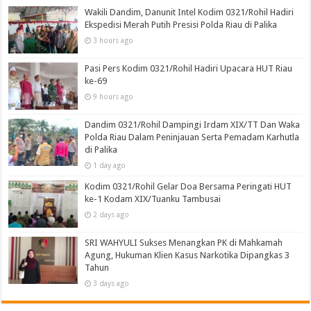
Wakili Dandim, Danunit Intel Kodim 0321/Rohil Hadiri
Ekspedisi Merah Putih Presisi Polda Riau di Palika
3 hours ago
Pasi Pers Kodim 0321/Rohil Hadiri Upacara HUT Riau
ke-69
9 hours ago
Dandim 0321/Rohil Dampingi Irdam XIX/TT Dan Waka
Polda Riau Dalam Peninjauan Serta Pemadam Karhutla
di Palika
1 day ago
Kodim 0321/Rohil Gelar Doa Bersama Peringati HUT
ke-1 Kodam XIX/Tuanku Tambusai
2 days ago
SRI WAHYULI Sukses Menangkan PK di Mahkamah
Agung, Hukuman Klien Kasus Narkotika Dipangkas 3
Tahun
3 days ago