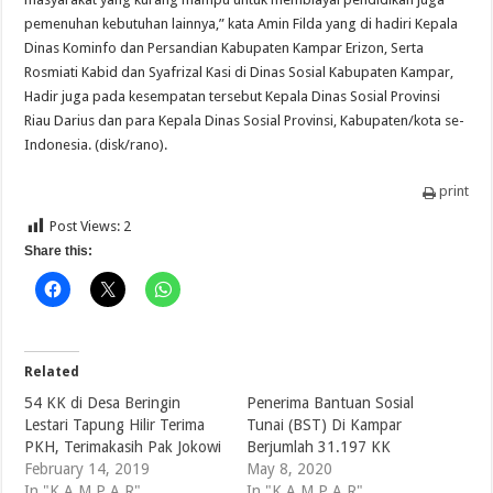
pemenuhan kebutuhan lainnya,” kata Amin Filda yang di hadiri Kepala
Dinas Kominfo dan Persandian Kabupaten Kampar Erizon, Serta
Rosmiati Kabid dan Syafrizal Kasi di Dinas Sosial Kabupaten Kampar,
Hadir juga pada kesempatan tersebut Kepala Dinas Sosial Provinsi
Riau Darius dan para Kepala Dinas Sosial Provinsi, Kabupaten/kota se-
Indonesia. (disk/rano).
print
Post Views:
2
Share this:
Related
54 KK di Desa Beringin
Penerima Bantuan Sosial
Lestari Tapung Hilir Terima
Tunai (BST) Di Kampar
PKH, Terimakasih Pak Jokowi
Berjumlah 31.197 KK
February 14, 2019
May 8, 2020
In "K A M P A R"
In "K A M P A R"