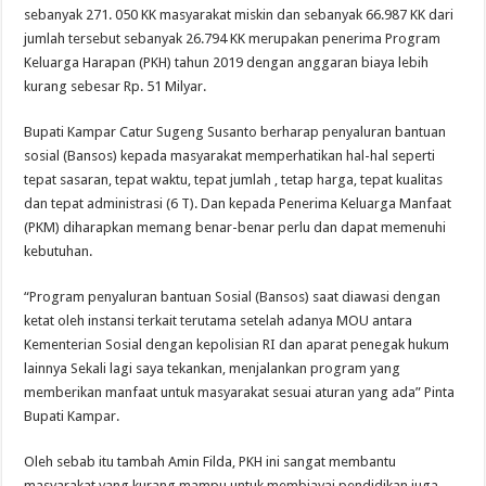
sebanyak 271. 050 KK masyarakat miskin dan sebanyak 66.987 KK dari
jumlah tersebut sebanyak 26.794 KK merupakan penerima Program
Keluarga Harapan (PKH) tahun 2019 dengan anggaran biaya lebih
kurang sebesar Rp. 51 Milyar.
Bupati Kampar Catur Sugeng Susanto berharap penyaluran bantuan
sosial (Bansos) kepada masyarakat memperhatikan hal-hal seperti
tepat sasaran, tepat waktu, tepat jumlah , tetap harga, tepat kualitas
dan tepat administrasi (6 T). Dan kepada Penerima Keluarga Manfaat
(PKM) diharapkan memang benar-benar perlu dan dapat memenuhi
kebutuhan.
“Program penyaluran bantuan Sosial (Bansos) saat diawasi dengan
ketat oleh instansi terkait terutama setelah adanya MOU antara
Kementerian Sosial dengan kepolisian RI dan aparat penegak hukum
lainnya Sekali lagi saya tekankan, menjalankan program yang
memberikan manfaat untuk masyarakat sesuai aturan yang ada” Pinta
Bupati Kampar.
Oleh sebab itu tambah Amin Filda, PKH ini sangat membantu
masyarakat yang kurang mampu untuk membiayai pendidikan juga