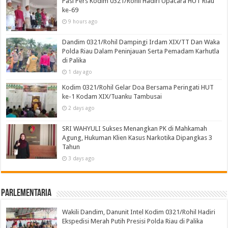
Pasi Pers Kodim 0321/Rohil Hadiri Upacara HUT Riau
ke-69
9 hours ago
Dandim 0321/Rohil Dampingi Irdam XIX/TT Dan Waka
Polda Riau Dalam Peninjauan Serta Pemadam Karhutla
di Palika
1 day ago
Kodim 0321/Rohil Gelar Doa Bersama Peringati HUT
ke-1 Kodam XIX/Tuanku Tambusai
2 days ago
SRI WAHYULI Sukses Menangkan PK di Mahkamah
Agung, Hukuman Klien Kasus Narkotika Dipangkas 3
Tahun
3 days ago
Parlementaria
Wakili Dandim, Danunit Intel Kodim 0321/Rohil Hadiri
Ekspedisi Merah Putih Presisi Polda Riau di Palika