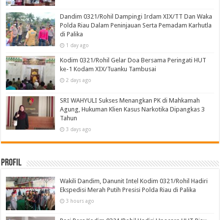
Dandim 0321/Rohil Dampingi Irdam XIX/TT Dan Waka
Polda Riau Dalam Peninjauan Serta Pemadam Karhutla
di Palika
1 day ago
Kodim 0321/Rohil Gelar Doa Bersama Peringati HUT
ke-1 Kodam XIX/Tuanku Tambusai
2 days ago
SRI WAHYULI Sukses Menangkan PK di Mahkamah
Agung, Hukuman Klien Kasus Narkotika Dipangkas 3
Tahun
3 days ago
Profil
Wakili Dandim, Danunit Intel Kodim 0321/Rohil Hadiri
Ekspedisi Merah Putih Presisi Polda Riau di Palika
3 hours ago