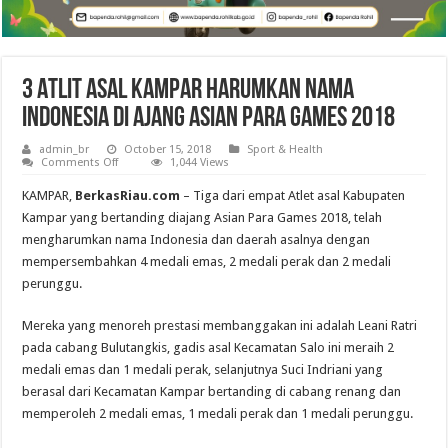
3 Atlit Asal Kampar Harumkan Nama
Indonesia di Ajang Asian Para Games 2018
admin_br
October 15, 2018
Sport & Health
on
Comments Off
1,044 Views
3
Atlit
KAMPAR,
BerkasRiau.com
– Tiga dari empat Atlet asal Kabupaten
Asal
Kampar
Kampar yang bertanding diajang Asian Para Games 2018, telah
Harumkan
mengharumkan nama Indonesia dan daerah asalnya dengan
Nama
Indonesia
mempersembahkan 4 medali emas, 2 medali perak dan 2 medali
di
Ajang
perunggu.
Asian
Para
Games
Mereka yang menoreh prestasi membanggakan ini adalah Leani Ratri
2018
pada cabang Bulutangkis, gadis asal Kecamatan Salo ini meraih 2
medali emas dan 1 medali perak, selanjutnya Suci Indriani yang
berasal dari Kecamatan Kampar bertanding di cabang renang dan
memperoleh 2 medali emas, 1 medali perak dan 1 medali perunggu.