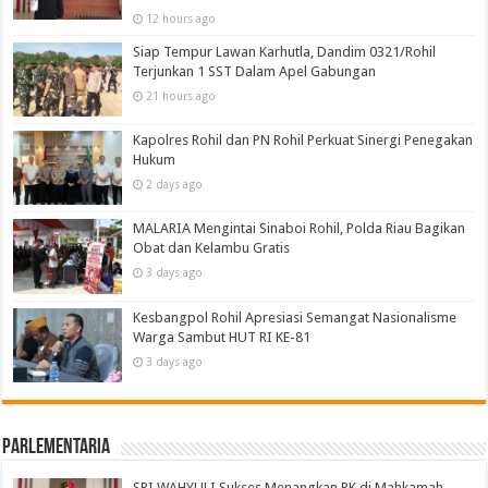
12 hours ago
Siap Tempur Lawan Karhutla, Dandim 0321/Rohil
Terjunkan 1 SST Dalam Apel Gabungan
21 hours ago
Kapolres Rohil dan PN Rohil Perkuat Sinergi Penegakan
Hukum
2 days ago
MALARIA Mengintai Sinaboi Rohil, Polda Riau Bagikan
Obat dan Kelambu Gratis
3 days ago
Kesbangpol Rohil Apresiasi Semangat Nasionalisme
Warga Sambut HUT RI KE-81
3 days ago
Parlementaria
SRI WAHYULI Sukses Menangkan PK di Mahkamah