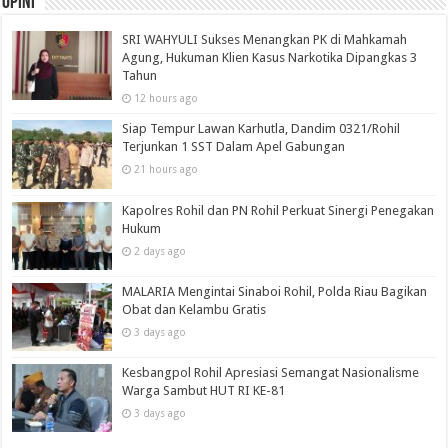
Opini
SRI WAHYULI Sukses Menangkan PK di Mahkamah
Agung, Hukuman Klien Kasus Narkotika Dipangkas 3
Tahun
12 hours ago
Siap Tempur Lawan Karhutla, Dandim 0321/Rohil
Terjunkan 1 SST Dalam Apel Gabungan
21 hours ago
Kapolres Rohil dan PN Rohil Perkuat Sinergi Penegakan
Hukum
2 days ago
MALARIA Mengintai Sinaboi Rohil, Polda Riau Bagikan
Obat dan Kelambu Gratis
3 days ago
Kesbangpol Rohil Apresiasi Semangat Nasionalisme
Warga Sambut HUT RI KE-81
3 days ago