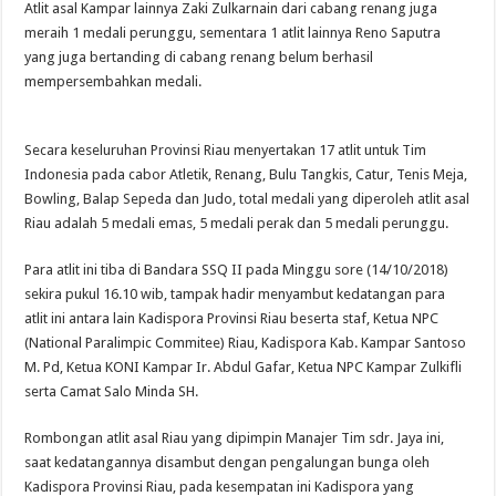
Atlit asal Kampar lainnya Zaki Zulkarnain dari cabang renang juga
meraih 1 medali perunggu, sementara 1 atlit lainnya Reno Saputra
yang juga bertanding di cabang renang belum berhasil
mempersembahkan medali.
Secara keseluruhan Provinsi Riau menyertakan 17 atlit untuk Tim
Indonesia pada cabor Atletik, Renang, Bulu Tangkis, Catur, Tenis Meja,
Bowling, Balap Sepeda dan Judo, total medali yang diperoleh atlit asal
Riau adalah 5 medali emas, 5 medali perak dan 5 medali perunggu.
Para atlit ini tiba di Bandara SSQ II pada Minggu sore (14/10/2018)
sekira pukul 16.10 wib, tampak hadir menyambut kedatangan para
atlit ini antara lain Kadispora Provinsi Riau beserta staf, Ketua NPC
(National Paralimpic Commitee) Riau, Kadispora Kab. Kampar Santoso
M. Pd, Ketua KONI Kampar Ir. Abdul Gafar, Ketua NPC Kampar Zulkifli
serta Camat Salo Minda SH.
Rombongan atlit asal Riau yang dipimpin Manajer Tim sdr. Jaya ini,
saat kedatangannya disambut dengan pengalungan bunga oleh
Kadispora Provinsi Riau, pada kesempatan ini Kadispora yang