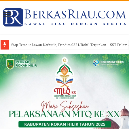
Siap Tempur Lawan Karhutla, Dandim 0321/Rohil Terjunkan 1 SST Dalam