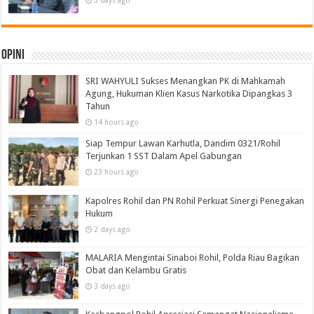
3 days ago
Opini
SRI WAHYULI Sukses Menangkan PK di Mahkamah
Agung, Hukuman Klien Kasus Narkotika Dipangkas 3
Tahun
14 hours ago
Siap Tempur Lawan Karhutla, Dandim 0321/Rohil
Terjunkan 1 SST Dalam Apel Gabungan
23 hours ago
Kapolres Rohil dan PN Rohil Perkuat Sinergi Penegakan
Hukum
2 days ago
MALARIA Mengintai Sinaboi Rohil, Polda Riau Bagikan
Obat dan Kelambu Gratis
3 days ago