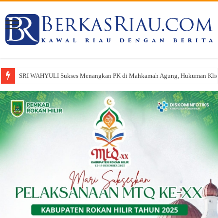
SRI WAHYULI Sukses Menangkan PK di Mahkamah Agung, Hukuman Klien