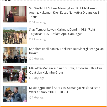
SRI WAHYULI Sukses Menangkan PK di Mahkamah
Agung, Hukuman Klien Kasus Narkotika Dipangkas 3
Tahun
14 hours ago
Siap Tempur Lawan Karhutla, Dandim 0321/Rohil
Terjunkan 1 SST Dalam Apel Gabungan
23 hours ago
Kapolres Rohil dan PN Rohil Perkuat Sinergi Penegakan
Hukum
2 days ago
MALARIA Mengintai Sinaboi Rohil, Polda Riau Bagikan
Obat dan Kelambu Gratis
3 days ago
Kesbangpol Rohil Apresiasi Semangat Nasionalisme
Warga Sambut HUT RI KE-81
3 days ago