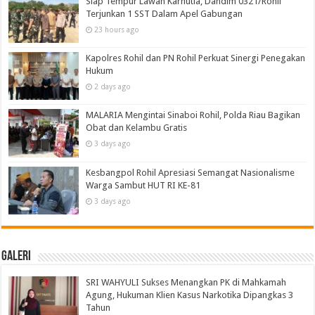
Siap Tempur Lawan Karhutla, Dandim 0321/Rohil
Terjunkan 1 SST Dalam Apel Gabungan
23 hours ago
Kapolres Rohil dan PN Rohil Perkuat Sinergi Penegakan
Hukum
2 days ago
MALARIA Mengintai Sinaboi Rohil, Polda Riau Bagikan
Obat dan Kelambu Gratis
3 days ago
Kesbangpol Rohil Apresiasi Semangat Nasionalisme
Warga Sambut HUT RI KE-81
3 days ago
Galeri
SRI WAHYULI Sukses Menangkan PK di Mahkamah
Agung, Hukuman Klien Kasus Narkotika Dipangkas 3
Tahun