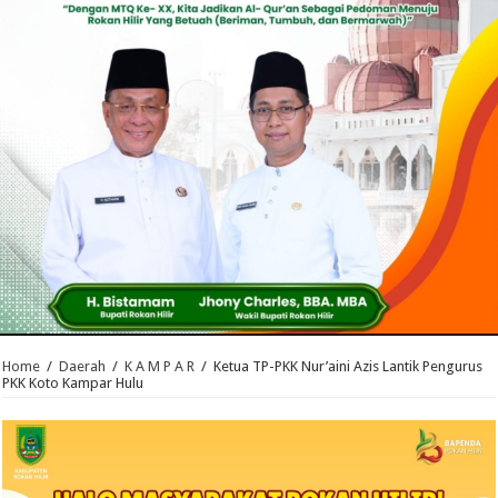
Home
/
Daerah
/
K A M P A R
/
Ketua TP-PKK Nur’aini Azis Lantik Pengurus
PKK Koto Kampar Hulu