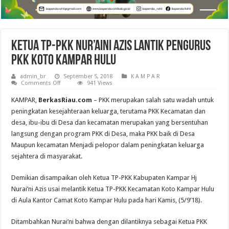
Ketua TP-PKK Nur’aini Azis Lantik Pengurus
PKK Koto Kampar Hulu
admin_br
September 5, 2018
K A M P A R
on
Comments Off
941 Views
Ketua
TP-
KAMPAR,
BerkasRiau.com
– PKK merupakan salah satu wadah untuk
PKK
Nur’aini
peningkatan kesejahteraan keluarga, terutama PKK Kecamatan dan
Azis
desa, ibu-ibu di Desa dan kecamatan merupakan yang bersentuhan
Lantik
Pengurus
langsung dengan program PKK di Desa, maka PKK baik di Desa
PKK
Koto
Maupun kecamatan Menjadi pelopor dalam peningkatan keluarga
Kampar
sejahtera di masyarakat.
Hulu
Demikian disampaikan oleh Ketua TP-PKK Kabupaten Kampar Hj
Nurai’ni Azis usai melantik Ketua TP-PKK Kecamatan Koto Kampar Hulu
di Aula Kantor Camat Koto Kampar Hulu pada hari Kamis, (5/9’18).
Ditambahkan Nurai’ni bahwa dengan dilantiknya sebagai Ketua PKK