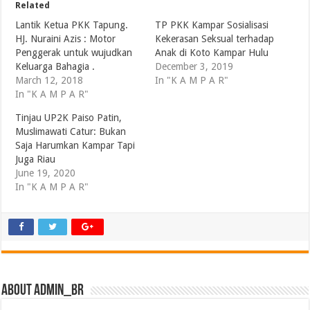
Related
Lantik Ketua PKK Tapung.
TP PKK Kampar Sosialisasi
HJ. Nuraini Azis : Motor
Kekerasan Seksual terhadap
Penggerak untuk wujudkan
Anak di Koto Kampar Hulu
Keluarga Bahagia .
December 3, 2019
March 12, 2018
In "K A M P A R"
In "K A M P A R"
Tinjau UP2K Paiso Patin,
Muslimawati Catur: Bukan
Saja Harumkan Kampar Tapi
Juga Riau
June 19, 2020
In "K A M P A R"
About admin_br