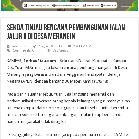
Sekda Tinjau Rencana Pembangunan Jalan
Jalur II di Desa Merangin
admin_br
August 9, 2018
K A M P A R
on
Comments Off
780 Views
Sekda
Tinjau
KAMPAR,
BerkasRiau.com
– Sekretaris Daerah Kabupaten Kampar,
Rencana
Pembangunan
Drs. Yusri, M.Si meninjau lokasi rencana pembangunan jalan di Desa
Jalan
Merangin yang berasal dari dana Anggaran Pendapatan Belanja
Jalur
II
Negara (APBN) dengan bentang 30 Meter, Kamis (9/8/18).
di
Desa
Merangin
Pada peninjauan tersebut, Yusri juga langsung menemui dan
berkomunikasi beberapa orang kepala keluarga yang rumahnya akan
terkena dampak dalam pembangunan jalan tersebut untuk berembuk
mencari solusi terbaik agar pembangunan jalan tetap berjalan dan
namun masyarakat tidak dirugikan
“Sesungguhnya kalau kita mengacu pada peraturan daerah, 45 Meter