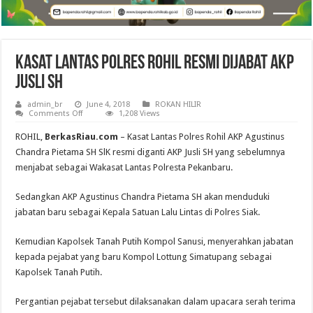
Kasat Lantas Polres Rohil Resmi Dijabat AKP
Jusli SH
admin_br
June 4, 2018
ROKAN HILIR
on
Comments Off
1,208 Views
Kasat
Lantas
ROHIL,
BerkasRiau.com
– Kasat Lantas Polres Rohil AKP Agustinus
Polres
Rohil
Chandra Pietama SH SlK resmi diganti AKP Jusli SH yang sebelumnya
Resmi
menjabat sebagai Wakasat Lantas Polresta Pekanbaru.
Dijabat
AKP
Jusli
SH
Sedangkan AKP Agustinus Chandra Pietama SH akan menduduki
jabatan baru sebagai Kepala Satuan Lalu Lintas di Polres Siak.
Kemudian Kapolsek Tanah Putih Kompol Sanusi, menyerahkan jabatan
kepada pejabat yang baru Kompol Lottung Simatupang sebagai
Kapolsek Tanah Putih.
Pergantian pejabat tersebut dilaksanakan dalam upacara serah terima