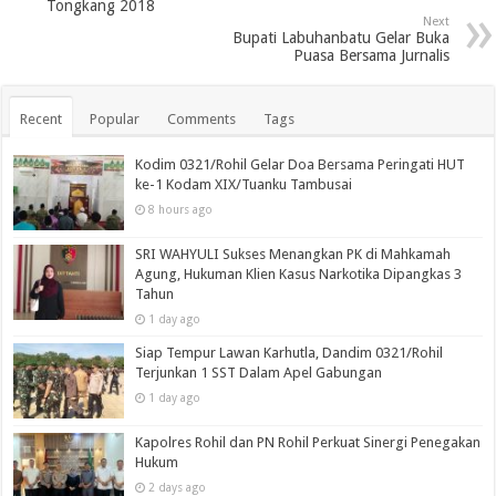
Tongkang 2018
Next
Bupati Labuhanbatu Gelar Buka
Puasa Bersama Jurnalis
Recent
Popular
Comments
Tags
Kodim 0321/Rohil Gelar Doa Bersama Peringati HUT
ke-1 Kodam XIX/Tuanku Tambusai
8 hours ago
SRI WAHYULI Sukses Menangkan PK di Mahkamah
Agung, Hukuman Klien Kasus Narkotika Dipangkas 3
Tahun
1 day ago
Siap Tempur Lawan Karhutla, Dandim 0321/Rohil
Terjunkan 1 SST Dalam Apel Gabungan
1 day ago
Kapolres Rohil dan PN Rohil Perkuat Sinergi Penegakan
Hukum
2 days ago