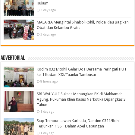
Hukum
2 days ago
MALARIA Mengintai Sinaboi Rohil, Polda Riau Bagikan
Obat dan Kelambu Gratis
3 days ago
Advertorial
Kodim 0321/Rohil Gelar Doa Bersama Peringati HUT
ke-1 Kodam XIX/Tuanku Tambusai
8 hours ago
SRI WAHYULI Sukses Menangkan PK di Mahkamah
Agung, Hukuman Klien Kasus Narkotika Dipangkas 3
Tahun
1 day ago
Siap Tempur Lawan Karhutla, Dandim 0321/Rohil
Terjunkan 1 SST Dalam Apel Gabungan
1 day ago