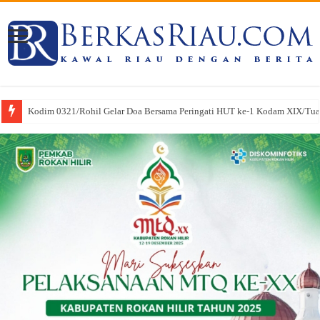
Kodim 0321/Rohil Gelar Doa Bersama Peringati HUT ke-1 Kodam XIX/Tu