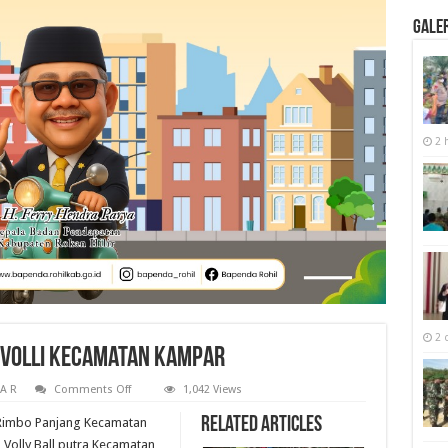
Galer
2 
2 
 Volli Kecamatan Kampar
on
 A R
Comments Off
1,042 Views
Opris
Juarai
Related Articles
Rimbo Panjang Kecamatan
Turnamen
Bola
Volly Ball putra Kecamatan