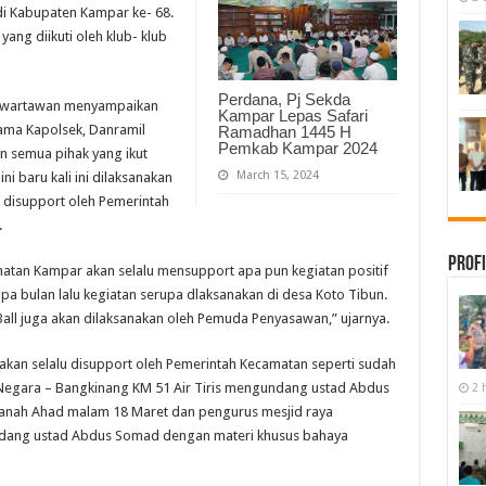
i Kabupaten Kampar ke- 68.
yang diikuti oleh klub- klub
Perdana, Pj Sekda
a wartawan menyampaikan
Kampar Lepas Safari
ma Kapolsek, Danramil
Ramadhan 1445 H
Pemkab Kampar 2024
n semua pihak yang ikut
March 15, 2024
i baru kali ini dilaksanakan
disupport oleh Pemerintah
.
Profi
atan Kampar akan selalu mensupport apa pun kegiatan positif
pa bulan lalu kegiatan serupa dlaksanakan di desa Koto Tibun.
Ball juga akan dilaksanakan oleh Pemuda Penyasawan,” ujarnya.
kan selalu disupport oleh Pemerintah Kecamatan seperti sudah
n Negara – Bangkinang KM 51 Air Tiris mengundang ustad Abdus
2 
Ranah Ahad malam 18 Maret dan pengurus mesjid raya
ndang ustad Abdus Somad dengan materi khusus bahaya