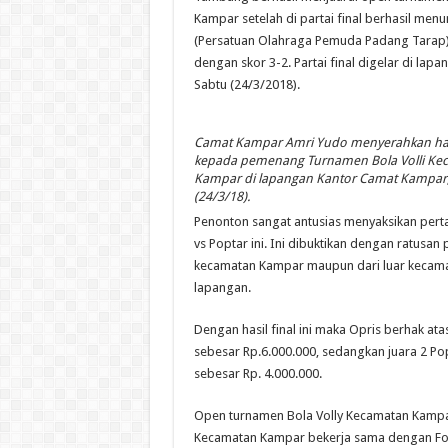
Kampar setelah di partai final berhasil men
(Persatuan Olahraga Pemuda Padang Tarap
dengan skor 3-2. Partai final digelar di la
Sabtu (24/3/2018).
Camat Kampar Amri Yudo menyerahkan ha
kepada pemenang Turnamen Bola Volli Ke
Kampar di lapangan Kantor Camat Kampar,
(24/3/18).
Penonton sangat antusias menyaksikan perta
vs Poptar ini. Ini dibuktikan dengan ratusan
kecamatan Kampar maupun dari luar kecama
lapangan.
Dengan hasil final ini maka Opris berhak at
sebesar Rp.6.000.000, sedangkan juara 2 P
sebesar Rp. 4.000.000.
Open turnamen Bola Volly Kecamatan Kampar
Kecamatan Kampar bekerja sama dengan F