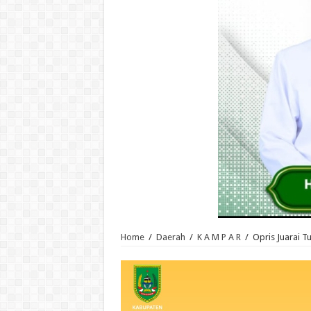
Home
/
Daerah
/
K A M P A R
/
Opris Juarai 