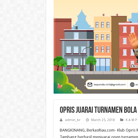
Opris Juarai Turnamen Bola
admin_br
March 25, 2018
K A M P
BANGKINANG, BerkasRiau.com- Klub Opris 
Tambang berhasil menjuarai open turnamen 