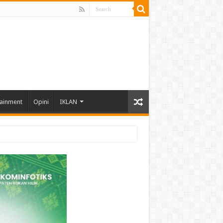
tainment
Opini
IKLAN
hun