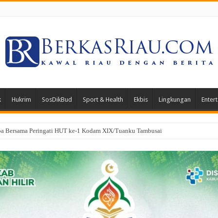
k
Hukrim
SosDikBud
Sport & Health
Ekbis
Lingkungan
Enter
gkan PK di Mahkamah Agung, Hukuman Klien Kasus Narkotika Dipangkas 3 Ta