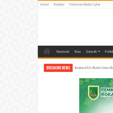
Home
Redaksi
Pedoman Media Cyber
Nasional
Riau
Daerah
Politi
Breaking News
SRI WAHYULI Sukses Menan