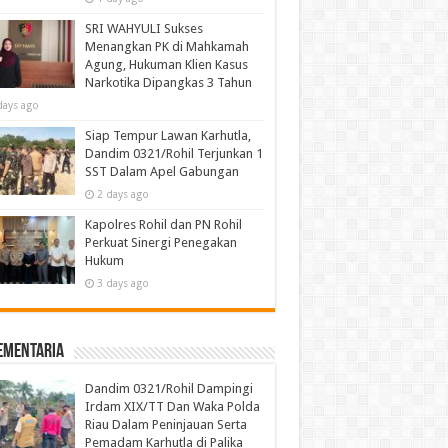
SRI WAHYULI Sukses
Menangkan PK di Mahkamah
Agung, Hukuman Klien Kasus
Narkotika Dipangkas 3 Tahun
days ago
Siap Tempur Lawan Karhutla,
Dandim 0321/Rohil Terjunkan 1
SST Dalam Apel Gabungan
2 days ago
Kapolres Rohil dan PN Rohil
Perkuat Sinergi Penegakan
Hukum
3 days ago
ementaria
Dandim 0321/Rohil Dampingi
Irdam XIX/TT Dan Waka Polda
Riau Dalam Peninjauan Serta
Pemadam Karhutla di Palika