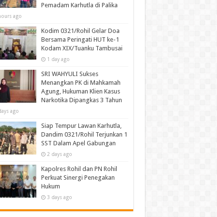
Pemadam Karhutla di Palika
hours ago
Kodim 0321/Rohil Gelar Doa
Bersama Peringati HUT ke-1
Kodam XIX/Tuanku Tambusai
1 day ago
SRI WAHYULI Sukses
Menangkan PK di Mahkamah
Agung, Hukuman Klien Kasus
Narkotika Dipangkas 3 Tahun
days ago
Siap Tempur Lawan Karhutla,
Dandim 0321/Rohil Terjunkan 1
SST Dalam Apel Gabungan
2 days ago
Kapolres Rohil dan PN Rohil
Perkuat Sinergi Penegakan
Hukum
3 days ago