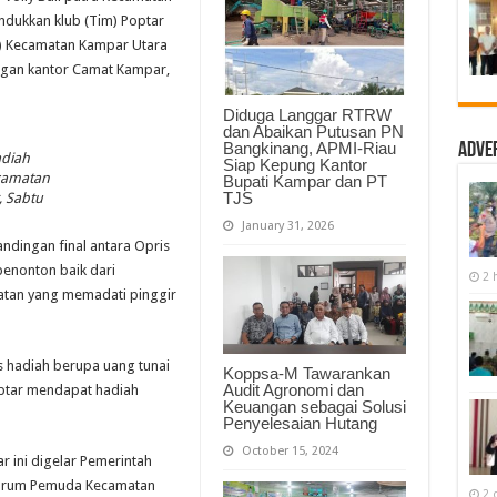
Volli
undukkan klub (Tim) Poptar
Kecamatan
Kampar
) Kecamatan Kampar Utara
pangan kantor Camat Kampar,
Diduga Langgar RTRW
dan Abaikan Putusan PN
Bangkinang, APMI-Riau
Adve
diah
Siap Kepung Kantor
camatan
Bupati Kampar dan PT
TJS
 Sabtu
January 31, 2026
ndingan final antara Opris
 penonton baik dari
2 
tan yang memadati pinggir
as hadiah berupa uang tunai
Koppsa-M Tawarankan
Audit Agronomi dan
optar mendapat hadiah
Keuangan sebagai Solusi
Penyelesaian Hutang
October 15, 2024
 ini digelar Pemerintah
orum Pemuda Kecamatan
2 