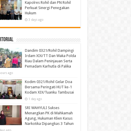
Kapolres Rohil dan PN Rohil
Perkuat Sinergi Penegakan
Hukum
3 days ago
rtorial
Dandim 0321/Rohil Dampingi
Irdam XIX/TT Dan Waka Polda
Riau Dalam Peninjauan Serta
Pemadam Karhutla di Palika
hours ago
Kodim 0321/Rohil Gelar Doa
Bersama Peringati HUT ke-1
Kodam XIX/Tuanku Tambusai
1 day ago
SRI WAHYULI Sukses
Menangkan PK di Mahkamah
Agung, Hukuman Klien Kasus
Narkotika Dipangkas 3 Tahun
days ago