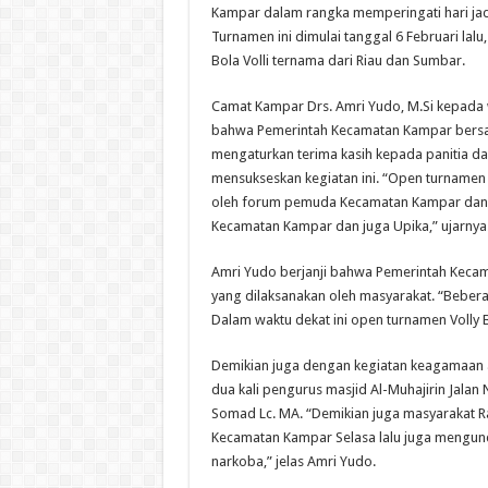
Kampar dalam rangka memperingati hari jad
Turnamen ini dimulai tanggal 6 Februari lalu, 
Bola Volli ternama dari Riau dan Sumbar.
Camat Kampar Drs. Amri Yudo, M.Si kepad
bahwa Pemerintah Kecamatan Kampar bersa
mengaturkan terima kasih kepada panitia da
mensukseskan kegiatan ini. “Open turnamen in
oleh forum pemuda Kecamatan Kampar dan 
Kecamatan Kampar dan juga Upika,” ujarnya
Amri Yudo berjanji bahwa Pemerintah Kecam
yang dilaksanakan oleh masyarakat. “Bebera
Dalam waktu dekat ini open turnamen Volly 
Demikian juga dengan kegiatan keagamaan a
dua kali pengurus masjid Al-Muhajirin Jala
Somad Lc. MA. “Demikian juga masyarakat 
Kecamatan Kampar Selasa lalu juga mengu
narkoba,” jelas Amri Yudo.