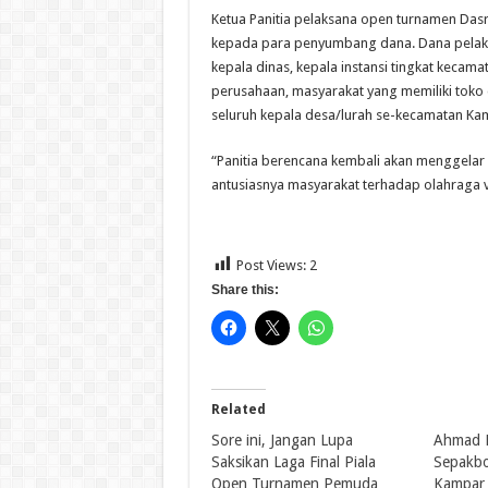
Ketua Panitia pelaksana open turnamen Dasr
kepada para penyumbang dana. Dana pelaks
kepala dinas, kepala instansi tingkat keca
perusahaan, masyarakat yang memiliki toko d
seluruh kepala desa/lurah se-kecamatan Ka
“Panitia berencana kembali akan menggelar
antusiasnya masyarakat terhadap olahraga voll
Post Views:
2
Share this:
Related
Sore ini, Jangan Lupa
Ahmad F
Saksikan Laga Final Piala
Sepakbo
Open Turnamen Pemuda
Kampar