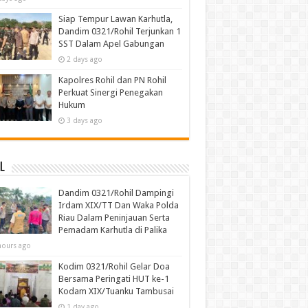
Siap Tempur Lawan Karhutla,
Dandim 0321/Rohil Terjunkan 1
SST Dalam Apel Gabungan
2 days ago
Kapolres Rohil dan PN Rohil
Perkuat Sinergi Penegakan
Hukum
3 days ago
l
Dandim 0321/Rohil Dampingi
Irdam XIX/TT Dan Waka Polda
Riau Dalam Peninjauan Serta
Pemadam Karhutla di Palika
hours ago
Kodim 0321/Rohil Gelar Doa
Bersama Peringati HUT ke-1
Kodam XIX/Tuanku Tambusai
1 day ago