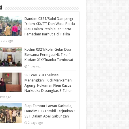
i
Dandim 0321/Rohil Dampingi
Irdam XIX/TT Dan Waka Polda
Riau Dalam Peninjauan Serta
Pemadam Karhutla di Palika
hours ago
Kodim 0321/Rohil Gelar Doa
Bersama Peringati HUT ke-1
Kodam XIX/Tuanku Tambusai
1 day ago
SRI WAHYULI Sukses
Menangkan PK di Mahkamah
Agung, Hukuman Klien Kasus
Narkotika Dipangkas 3 Tahun
days ago
Siap Tempur Lawan Karhutla,
Dandim 0321/Rohil Terjunkan 1
SST Dalam Apel Gabungan
2 days ago