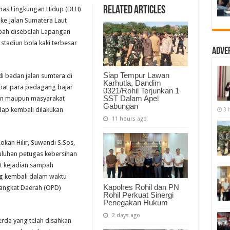
Sampah,
Related Articles
nas Lingkungan Hidup (DLH)
Kepala
DLH
 ke Jalan Sumatera Laut
Rohil
ah disebelah Lapangan
Langsung
Turun
stadiun bola kaki terbesar
Bersama
Adve
“Pasukan
Orange”
Siap Tempur Lawan
i badan jalan sumtera di
Karhutla, Dandim
ibat para pedagang bajar
0321/Rohil Terjunkan 1
SST Dalam Apel
an maupun masyarakat
Gabungan
ap kembali dilakukan
3 
11 hours ago
kan Hilir, Suwandi S.Sos,
uluhan petugas kebersihan
it kejadian sampah
ang kembali dalam waktu
Kapolres Rohil dan PN
rangkat Daerah (OPD)
Rohil Perkuat Sinergi
Penegakan Hukum
2 days ago
erda yang telah disahkan