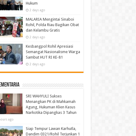
Hukum
2 days ago
MALARIA Mengintai Sinaboi
Rohil, Polda Riau Bagikan Obat
dan Kelambu Gratis
2 days ago
Kesbangpol Rohil Apresiasi
Semangat Nasionalisme Warga
Sambut HUT RI KE-81
2 days ago
ementaria
SRI WAHYULI Sukses
Menangkan PK di Mahkamah
Agung, Hukuman Klien Kasus
Narkotika Dipangkas 3 Tahun
hours ago
Siap Tempur Lawan Karhutla,
Dandim 0321/Rohil Terjunkan 1