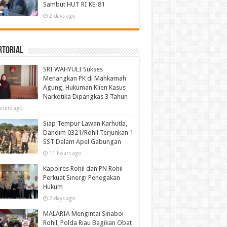
Sambut HUT RI KE-81
2 days ago
rtorial
SRI WAHYULI Sukses
Menangkan PK di Mahkamah
Agung, Hukuman Klien Kasus
Narkotika Dipangkas 3 Tahun
hours ago
Siap Tempur Lawan Karhutla,
Dandim 0321/Rohil Terjunkan 1
SST Dalam Apel Gabungan
11 hours ago
Kapolres Rohil dan PN Rohil
Perkuat Sinergi Penegakan
Hukum
2 days ago
MALARIA Mengintai Sinaboi
Rohil, Polda Riau Bagikan Obat