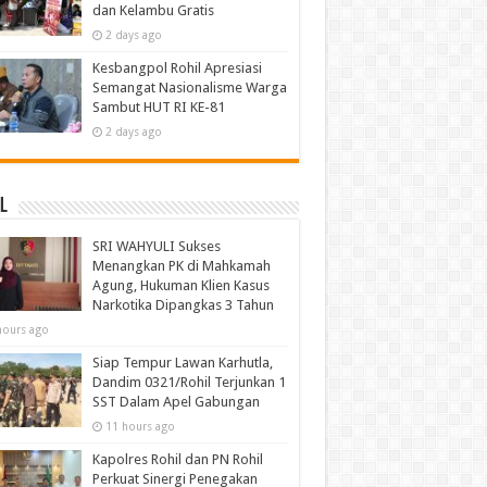
dan Kelambu Gratis
2 days ago
Kesbangpol Rohil Apresiasi
Semangat Nasionalisme Warga
Sambut HUT RI KE-81
2 days ago
l
SRI WAHYULI Sukses
Menangkan PK di Mahkamah
Agung, Hukuman Klien Kasus
Narkotika Dipangkas 3 Tahun
hours ago
Siap Tempur Lawan Karhutla,
Dandim 0321/Rohil Terjunkan 1
SST Dalam Apel Gabungan
11 hours ago
Kapolres Rohil dan PN Rohil
Perkuat Sinergi Penegakan