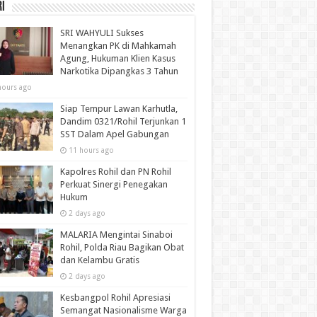
i
SRI WAHYULI Sukses
Menangkan PK di Mahkamah
Agung, Hukuman Klien Kasus
Narkotika Dipangkas 3 Tahun
hours ago
Siap Tempur Lawan Karhutla,
Dandim 0321/Rohil Terjunkan 1
SST Dalam Apel Gabungan
11 hours ago
Kapolres Rohil dan PN Rohil
Perkuat Sinergi Penegakan
Hukum
2 days ago
MALARIA Mengintai Sinaboi
Rohil, Polda Riau Bagikan Obat
dan Kelambu Gratis
2 days ago
Kesbangpol Rohil Apresiasi
Semangat Nasionalisme Warga