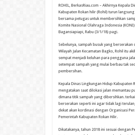
ROHIL, BerkasRiau.com – Akhirnya Kepala Di
Kabupaten Rokan hilir (Rohil) turun langsung
bersama petugas untuk membersihkan samp
Komite Nasional Olahraga Indonesia (KONI) 
Bagansiapiapi, Rabu (3/1/18) pagi.
Sebelunya, sampah busuk yang berserakan d
Wilayah Jalan Kecamatan Bagko, Rohil itu ak
sempat menjadi keluhan para pengguna jal
setempat sampah yang mulai berbau tak sed
pembersihan.
Kepala Dinas Lingkungan Hidup Kabupaten Ro
mengatakan saat dilokasi jalan memantau p
dimana titik sampah yang dibersihkan. terka
berserakan seperti ini agar tidak lagi terul
dekat akan kordinasi dengan Organisasi Pe
Pemerintah Kabupaten Rokan Hilir.
Dikatakanya, tahun 2018 ini sesuai dengan P