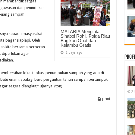
an membentuk satgas
ngawasan dan penindakan
mbuang sampah
MALARIA Mengintai
usnya kepada masyarakat
Sinaboi Rohil, Polda Riau
ta bagansiapiapi. Oleh
Bagikan Obat dan
Kelambu Gratis
gas kita bersama berperan
2 days ago
 diperlukan agar
Profi
ediakan.
n pembersihan lokasi-lokasi penumpukan sampah yang ada di
h batu enam, apalagi baru pergantian tahun sampah bertumpuk
ar segera diangkut,” ujarnya. (ton).
3 
print