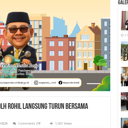
Galer
3 
DLH Rohil Langsung Turun Bersama
on
HILIR
Comments Off
1,501 Views
Bersihkan