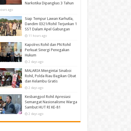
Narkotika Dipangkas 3 Tahun
hours ago
Siap Tempur Lawan Karhutla,
Dandim 0321/Rohil Terjunkan 1
SST Dalam Apel Gabungan
11 hours ago
Kapolres Rohil dan PN Rohil
Perkuat Sinergi Penegakan
Hukum
2 days ago
MALARIA Mengintai Sinaboi
Rohil, Polda Riau Bagikan Obat
dan Kelambu Gratis
2 days ago
Kesbangpol Rohil Apresiasi
Semangat Nasionalisme Warga
Sambut HUT RI KE-81
2 days ago