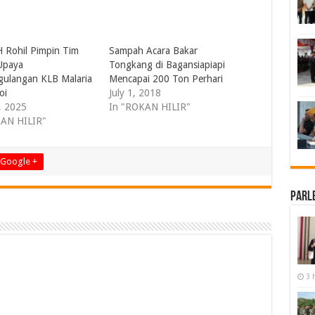
H Rohil Pimpin Tim
Sampah Acara Bakar
Upaya
Tongkang di Bagansiapiapi
ulangan KLB Malaria
Mencapai 200 Ton Perhari
i ‎
July 1, 2018
1, 2025
In "ROKAN HILIR"
KAN HILIR"
Google +
Parl
3 