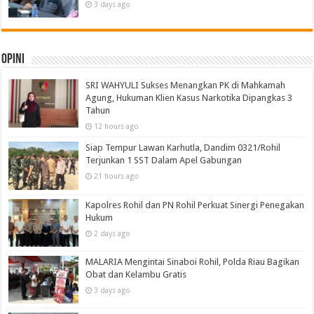
3 days ago
Opini
SRI WAHYULI Sukses Menangkan PK di Mahkamah
Agung, Hukuman Klien Kasus Narkotika Dipangkas 3
Tahun
12 hours ago
Siap Tempur Lawan Karhutla, Dandim 0321/Rohil
Terjunkan 1 SST Dalam Apel Gabungan
21 hours ago
Kapolres Rohil dan PN Rohil Perkuat Sinergi Penegakan
Hukum
2 days ago
MALARIA Mengintai Sinaboi Rohil, Polda Riau Bagikan
Obat dan Kelambu Gratis
3 days ago