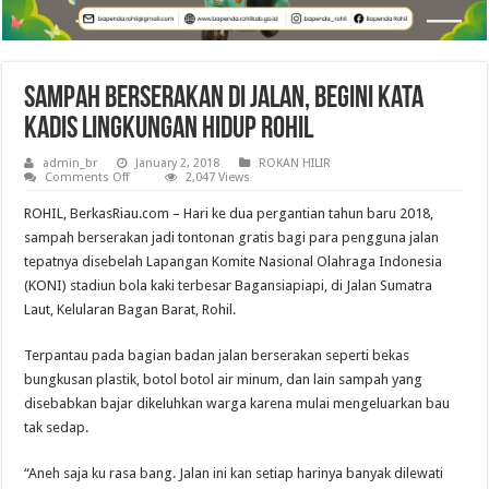
Sampah Berserakan di Jalan, Begini Kata
Kadis Lingkungan Hidup Rohil
admin_br
January 2, 2018
ROKAN HILIR
on
Comments Off
2,047 Views
Sampah
Berserakan
ROHIL, BerkasRiau.com – Hari ke dua pergantian tahun baru 2018,
di
Jalan,
sampah berserakan jadi tontonan gratis bagi para pengguna jalan
Begini
tepatnya disebelah Lapangan Komite Nasional Olahraga Indonesia
Kata
Kadis
(KONI) stadiun bola kaki terbesar Bagansiapiapi, di Jalan Sumatra
Lingkungan
Hidup
Laut, Kelularan Bagan Barat, Rohil.
Rohil
Terpantau pada bagian badan jalan berserakan seperti bekas
bungkusan plastik, botol botol air minum, dan lain sampah yang
disebabkan bajar dikeluhkan warga karena mulai mengeluarkan bau
tak sedap.
“Aneh saja ku rasa bang. Jalan ini kan setiap harinya banyak dilewati