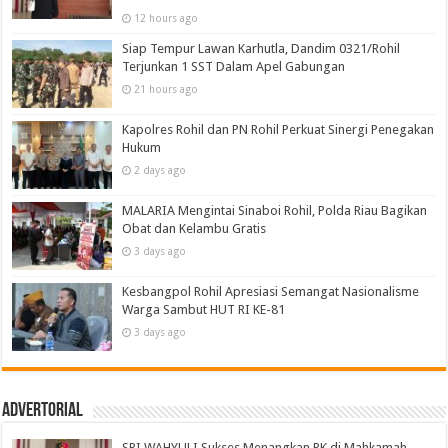
12 hours ago
Siap Tempur Lawan Karhutla, Dandim 0321/Rohil
Terjunkan 1 SST Dalam Apel Gabungan
21 hours ago
Kapolres Rohil dan PN Rohil Perkuat Sinergi Penegakan
Hukum
2 days ago
MALARIA Mengintai Sinaboi Rohil, Polda Riau Bagikan
Obat dan Kelambu Gratis
3 days ago
Kesbangpol Rohil Apresiasi Semangat Nasionalisme
Warga Sambut HUT RI KE-81
3 days ago
Advertorial
SRI WAHYULI Sukses Menangkan PK di Mahkamah