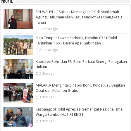
Profil
SRI WAHYULI Sukses Menangkan PK di Mahkamah
Agung, Hukuman Klien Kasus Narkotika Dipangkas 3
Tahun
12 hours ago
Siap Tempur Lawan Karhutla, Dandim 0321/Rohil
Terjunkan 1 SST Dalam Apel Gabungan
21 hours ago
Kapolres Rohil dan PN Rohil Perkuat Sinergi Penegakan
Hukum
2 days ago
MALARIA Mengintai Sinaboi Rohil, Polda Riau Bagikan
Obat dan Kelambu Gratis
3 days ago
Kesbangpol Rohil Apresiasi Semangat Nasionalisme
Warga Sambut HUT RI KE-81
3 days ago