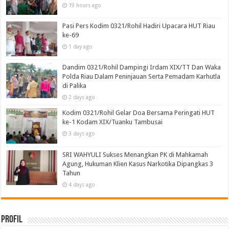
19 hours ago
Pasi Pers Kodim 0321/Rohil Hadiri Upacara HUT Riau
ke-69
1 day ago
Dandim 0321/Rohil Dampingi Irdam XIX/TT Dan Waka
Polda Riau Dalam Peninjauan Serta Pemadam Karhutla
di Palika
2 days ago
Kodim 0321/Rohil Gelar Doa Bersama Peringati HUT
ke-1 Kodam XIX/Tuanku Tambusai
3 days ago
SRI WAHYULI Sukses Menangkan PK di Mahkamah
Agung, Hukuman Klien Kasus Narkotika Dipangkas 3
Tahun
4 days ago
Profil