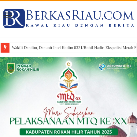
Wakili Dandim, Danunit Intel Kodim 0321/Rohil Hadiri Ekspedisi Merah Put
Pasi Pers Kodim 0321/Rohil Hadiri Upacara HUT Riau ke-69