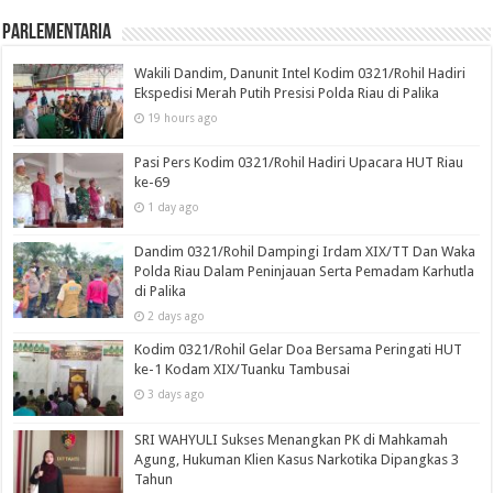
Parlementaria
Wakili Dandim, Danunit Intel Kodim 0321/Rohil Hadiri
Ekspedisi Merah Putih Presisi Polda Riau di Palika
19 hours ago
Pasi Pers Kodim 0321/Rohil Hadiri Upacara HUT Riau
ke-69
1 day ago
Dandim 0321/Rohil Dampingi Irdam XIX/TT Dan Waka
Polda Riau Dalam Peninjauan Serta Pemadam Karhutla
di Palika
2 days ago
Kodim 0321/Rohil Gelar Doa Bersama Peringati HUT
ke-1 Kodam XIX/Tuanku Tambusai
3 days ago
SRI WAHYULI Sukses Menangkan PK di Mahkamah
Agung, Hukuman Klien Kasus Narkotika Dipangkas 3
Tahun