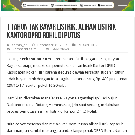
1 Tahun Tak Bayar Listrik, Aliran Listrik
Kantor DPRD Rohil di Putus
admin_br
December 31, 2017
ROKAN HILIR
on
Comments Off
1,664 Views
1
Tahun
ROHIL,
BerkasRiau.com
– Perusahan Listrik Negara (PLN) Ra­yon
Tak
Bayar
Bagansiapiapi, melakukan pemutusan aliran listrik Kantor DPRD
Listrik,
Kabupaten Rokan Hilir karena gedung dewan tersebut sudah 1 tahun
Aliran
Listrik
tidak bayar listrik dengan total tagihan lebih kurang Rp. 400 juta, Jumat
Kantor
DPRD
(29/12/17) sekitar pukul 16.30 wib.
Rohil
di
Putus
Demikian dikatakan manajer PLN Rayon Bagansiapiapi Peri Sajun
Naibaho melalui Bidang Administrasi, Jeki saat sedang melakukan
proses pemutusan aliran listrik di Kantor DPRD Rohil.
“Kita copot meteran dan melakukan pemutusan aliran listrik separuh
dari ruangan sambil menunggu tindak lanjut pihak DPRD Rohil. Namun,