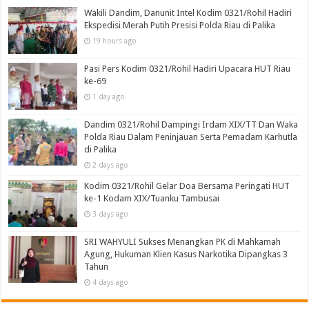
Wakili Dandim, Danunit Intel Kodim 0321/Rohil Hadiri
Ekspedisi Merah Putih Presisi Polda Riau di Palika
19 hours ago
Pasi Pers Kodim 0321/Rohil Hadiri Upacara HUT Riau
ke-69
1 day ago
Dandim 0321/Rohil Dampingi Irdam XIX/TT Dan Waka
Polda Riau Dalam Peninjauan Serta Pemadam Karhutla
di Palika
2 days ago
Kodim 0321/Rohil Gelar Doa Bersama Peringati HUT
ke-1 Kodam XIX/Tuanku Tambusai
3 days ago
SRI WAHYULI Sukses Menangkan PK di Mahkamah
Agung, Hukuman Klien Kasus Narkotika Dipangkas 3
Tahun
4 days ago