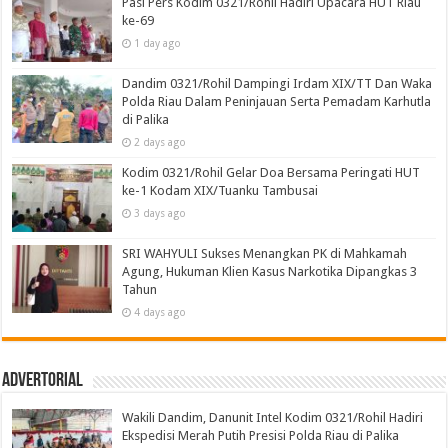
Pasi Pers Kodim 0321/Rohil Hadiri Upacara HUT Riau
ke-69
1 day ago
Dandim 0321/Rohil Dampingi Irdam XIX/TT Dan Waka
Polda Riau Dalam Peninjauan Serta Pemadam Karhutla
di Palika
2 days ago
Kodim 0321/Rohil Gelar Doa Bersama Peringati HUT
ke-1 Kodam XIX/Tuanku Tambusai
3 days ago
SRI WAHYULI Sukses Menangkan PK di Mahkamah
Agung, Hukuman Klien Kasus Narkotika Dipangkas 3
Tahun
4 days ago
Advertorial
Wakili Dandim, Danunit Intel Kodim 0321/Rohil Hadiri
Ekspedisi Merah Putih Presisi Polda Riau di Palika