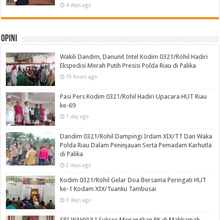
4 days ago
Opini
Wakili Dandim, Danunit Intel Kodim 0321/Rohil Hadiri
Ekspedisi Merah Putih Presisi Polda Riau di Palika
19 hours ago
Pasi Pers Kodim 0321/Rohil Hadiri Upacara HUT Riau
ke-69
1 day ago
Dandim 0321/Rohil Dampingi Irdam XIX/TT Dan Waka
Polda Riau Dalam Peninjauan Serta Pemadam Karhutla
di Palika
2 days ago
Kodim 0321/Rohil Gelar Doa Bersama Peringati HUT
ke-1 Kodam XIX/Tuanku Tambusai
3 days ago
SRI WAHYULI Sukses Menangkan PK di Mahkamah