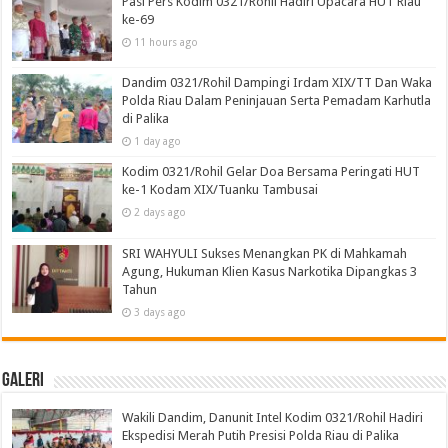
Pasi Pers Kodim 0321/Rohil Hadiri Upacara HUT Riau
ke-69
11 hours ago
Dandim 0321/Rohil Dampingi Irdam XIX/TT Dan Waka
Polda Riau Dalam Peninjauan Serta Pemadam Karhutla
di Palika
1 day ago
Kodim 0321/Rohil Gelar Doa Bersama Peringati HUT
ke-1 Kodam XIX/Tuanku Tambusai
2 days ago
SRI WAHYULI Sukses Menangkan PK di Mahkamah
Agung, Hukuman Klien Kasus Narkotika Dipangkas 3
Tahun
3 days ago
Galeri
Wakili Dandim, Danunit Intel Kodim 0321/Rohil Hadiri
Ekspedisi Merah Putih Presisi Polda Riau di Palika