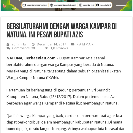
Bersilaturahmi dengan Warga Kampar di
Natuna, Ini Pesan Bupati Azis
admin_br
December 14, 2017
K A M P A R
on
Comments Off
1,037 Views
Bersilaturahmi
dengan
NATUNA, BerkasRiau.com –
Bupati Kampar Azis Zaenal
Warga
Kampar
bersilahturahmi dengan warga Kampar yang berada di Natuna.
di
Mereka yang di Natuna, tergabung dalam sebuah organisasi Ikatan
Natuna,
Ini
Warga Kampar Natuna (IKWN).
Pesan
Bupati
Azis
Pertemuan itu berlangsung di gedung pertemuan Sri Serindit
Kabupaten Natuna, Rabu (13/12/2017). Dalam pertemuan itu, Azis
berpesan agar warga Kampar di Natuna ikut membangun Natuna.
“Jadilah warga Kampar yang baik, cerdas dan bermartabat agar kita
dapat berkontribusi dalam membangun kabupaten Natuna. Di mana
bumi dipijak, di situ langit dijunjung. Artinya walaupun kita berasal dari