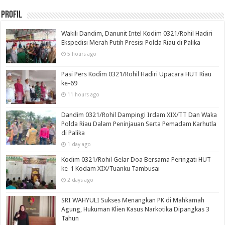
Profil
Wakili Dandim, Danunit Intel Kodim 0321/Rohil Hadiri
Ekspedisi Merah Putih Presisi Polda Riau di Palika
5 hours ago
Pasi Pers Kodim 0321/Rohil Hadiri Upacara HUT Riau
ke-69
11 hours ago
Dandim 0321/Rohil Dampingi Irdam XIX/TT Dan Waka
Polda Riau Dalam Peninjauan Serta Pemadam Karhutla
di Palika
1 day ago
Kodim 0321/Rohil Gelar Doa Bersama Peringati HUT
ke-1 Kodam XIX/Tuanku Tambusai
2 days ago
SRI WAHYULI Sukses Menangkan PK di Mahkamah
Agung, Hukuman Klien Kasus Narkotika Dipangkas 3
Tahun