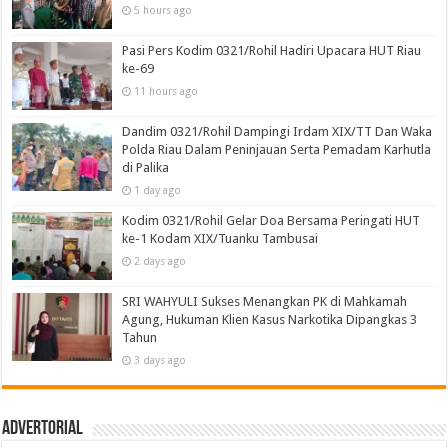
5 hours ago
Pasi Pers Kodim 0321/Rohil Hadiri Upacara HUT Riau
ke-69
11 hours ago
Dandim 0321/Rohil Dampingi Irdam XIX/TT Dan Waka
Polda Riau Dalam Peninjauan Serta Pemadam Karhutla
di Palika
1 day ago
Kodim 0321/Rohil Gelar Doa Bersama Peringati HUT
ke-1 Kodam XIX/Tuanku Tambusai
2 days ago
SRI WAHYULI Sukses Menangkan PK di Mahkamah
Agung, Hukuman Klien Kasus Narkotika Dipangkas 3
Tahun
3 days ago
Advertorial