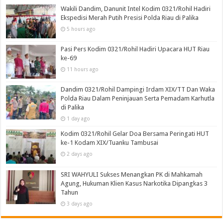
Wakili Dandim, Danunit Intel Kodim 0321/Rohil Hadiri
Ekspedisi Merah Putih Presisi Polda Riau di Palika
5 hours ago
Pasi Pers Kodim 0321/Rohil Hadiri Upacara HUT Riau
ke-69
11 hours ago
Dandim 0321/Rohil Dampingi Irdam XIX/TT Dan Waka
Polda Riau Dalam Peninjauan Serta Pemadam Karhutla
di Palika
1 day ago
Kodim 0321/Rohil Gelar Doa Bersama Peringati HUT
ke-1 Kodam XIX/Tuanku Tambusai
2 days ago
SRI WAHYULI Sukses Menangkan PK di Mahkamah
Agung, Hukuman Klien Kasus Narkotika Dipangkas 3
Tahun
3 days ago