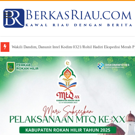
Wakili Dandim, Danunit Intel Kodim 0321/Rohil Hadiri Ekspedisi Merah Put
Pasi Pers Kodim 0321/Rohil Hadiri Upacara HUT Riau ke-69