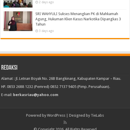
2 days ago
SRI WAHYULI Sukses Menangkan PK di Mahkamah
Agung, Hukuman Klien Kasus Narkotika Dipangkas 3
Tahun
3 days ago
Redaksi
Alamat : Jl. Letnan Boyak No. 26B Bangkinang, Kabupaten Kampar – Riau.
HP. 0853 2688 1232 (Pemred) 0852 7137 9405 (Pimp. Perusahaan).
E-mail:
berkasriau@yahoo.com
Powered by
WordPress
| Designed by
TieLabs
© Copyright 2026, All Rights Reserved