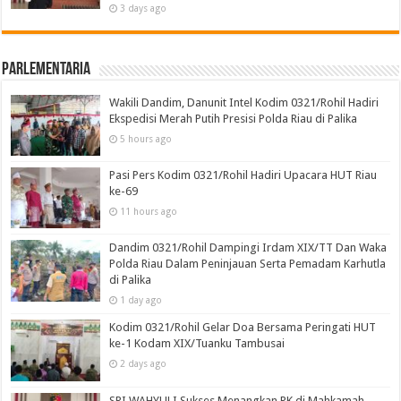
3 days ago
Parlementaria
Wakili Dandim, Danunit Intel Kodim 0321/Rohil Hadiri
Ekspedisi Merah Putih Presisi Polda Riau di Palika
5 hours ago
Pasi Pers Kodim 0321/Rohil Hadiri Upacara HUT Riau
ke-69
11 hours ago
Dandim 0321/Rohil Dampingi Irdam XIX/TT Dan Waka
Polda Riau Dalam Peninjauan Serta Pemadam Karhutla
di Palika
1 day ago
Kodim 0321/Rohil Gelar Doa Bersama Peringati HUT
ke-1 Kodam XIX/Tuanku Tambusai
2 days ago
SRI WAHYULI Sukses Menangkan PK di Mahkamah