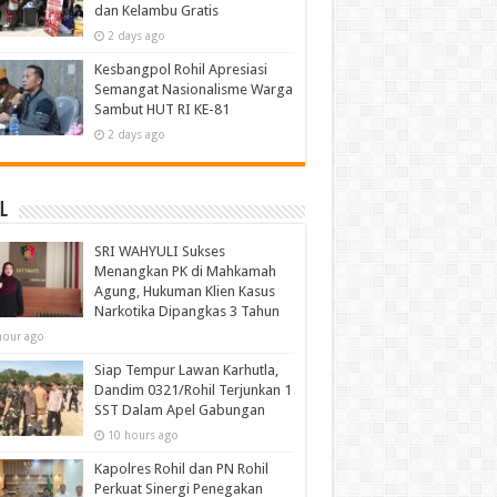
dan Kelambu Gratis
2 days ago
Kesbangpol Rohil Apresiasi
Semangat Nasionalisme Warga
Sambut HUT RI KE-81
2 days ago
l
SRI WAHYULI Sukses
Menangkan PK di Mahkamah
Agung, Hukuman Klien Kasus
Narkotika Dipangkas 3 Tahun
hour ago
Siap Tempur Lawan Karhutla,
Dandim 0321/Rohil Terjunkan 1
SST Dalam Apel Gabungan
10 hours ago
Kapolres Rohil dan PN Rohil
Perkuat Sinergi Penegakan