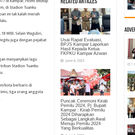
Related Articles
017 di Kampar, resmi ditutup
IX
2017
m, di Stadion Tuanku
Sukses
an ini tak kalah meriah
Penyelenggaraan,
Sukses
alu.
Prestasi
dan
Adve
Sukses
.18 WIB. Selain Wagubri,
Promosi
Usai Rapat Evaluasi,
Begitu juga dengan pejabat
BPJS Kampar Laporkan
Hasil Kepada Ketua
FKPKU Kampar Azwan
ngan menyanyikan lagu
June 6, 2023
1 
tribun Stadion Tuanku
u.
n/kota berbaris di
erimis, tiga orang anggota
.
Puncak Ceremoni Kirab
Pemilu 2024, Pj Bupati
Kampar : Kirab Pemilu
2024 Diharapkan
Sebagai Langkah Awal
Menuju Pemilu 2024
Yang Berkualitas