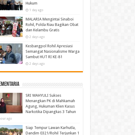
Hukum
1 day ago
MALARIA Mengintai Sinaboi
Rohil, Polda Riau Bagikan Obat
dan Kelambu Gratis
2 days ago
Kesbangpol Rohil Apresiasi
Semangat Nasionalisme Warga
Sambut HUT RI KE-81
2 days ago
ementaria
SRI WAHYULI Sukses
Menangkan PK di Mahkamah
Agung, Hukuman Klien Kasus
Narkotika Dipangkas 3 Tahun
hour ago
Siap Tempur Lawan Karhutla,
Dandim 0321/Rohil Terjunkan 1