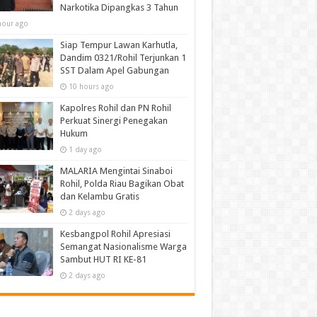
Narkotika Dipangkas 3 Tahun
hour ago
Siap Tempur Lawan Karhutla,
Dandim 0321/Rohil Terjunkan 1
SST Dalam Apel Gabungan
10 hours ago
Kapolres Rohil dan PN Rohil
Perkuat Sinergi Penegakan
Hukum
1 day ago
MALARIA Mengintai Sinaboi
Rohil, Polda Riau Bagikan Obat
dan Kelambu Gratis
2 days ago
Kesbangpol Rohil Apresiasi
Semangat Nasionalisme Warga
Sambut HUT RI KE-81
2 days ago