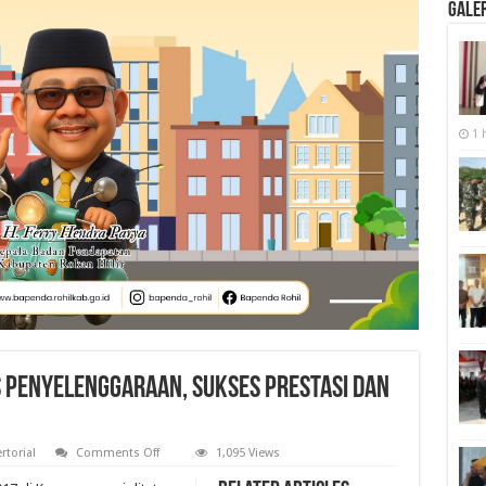
Galer
1 
s Penyelenggaraan, Sukses Prestasi dan
on
rtorial
Comments Off
1,095 Views
Porprov
Riau