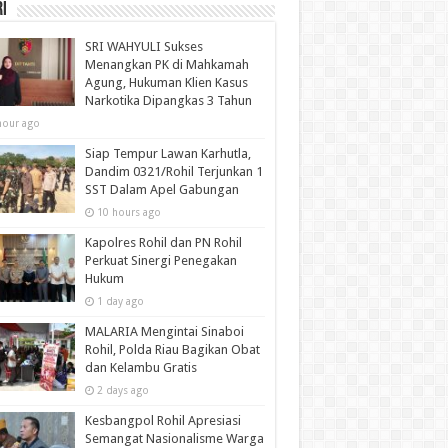
i
SRI WAHYULI Sukses
Menangkan PK di Mahkamah
Agung, Hukuman Klien Kasus
Narkotika Dipangkas 3 Tahun
hour ago
Siap Tempur Lawan Karhutla,
Dandim 0321/Rohil Terjunkan 1
SST Dalam Apel Gabungan
10 hours ago
Kapolres Rohil dan PN Rohil
Perkuat Sinergi Penegakan
Hukum
1 day ago
MALARIA Mengintai Sinaboi
Rohil, Polda Riau Bagikan Obat
dan Kelambu Gratis
2 days ago
Kesbangpol Rohil Apresiasi
Semangat Nasionalisme Warga