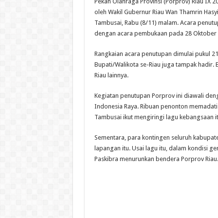
Pekan Olahraga Provinsi (Porprov) Riau IX 2
oleh Wakil Gubernur Riau Wan Thamrin Hasyi
Tambusai, Rabu (8/11) malam. Acara penutup
dengan acara pembukaan pada 28 Oktober l
Rangkaian acara penutupan dimulai pukul 21
Bupati/Walikota se-Riau juga tampak hadir. 
Riau lainnya.
Kegiatan penutupan Porprov ini diawali de
Indonesia Raya. Ribuan penonton memadati 
Tambusai ikut mengiringi lagu kebangsaan it
Sementara, para kontingen seluruh kabupate
lapangan itu. Usai lagu itu, dalam kondisi g
Paskibra menurunkan bendera Porprov Riau