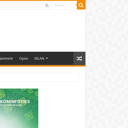
tainment
Opini
IKLAN