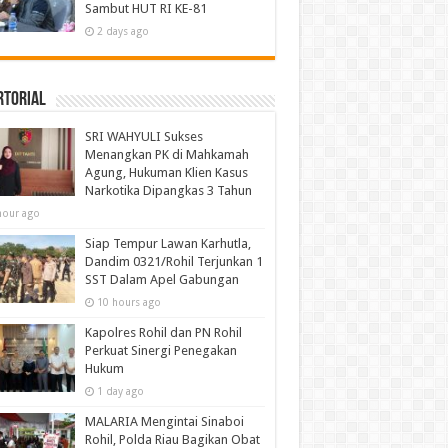
Sambut HUT RI KE-81
2 days ago
rtorial
SRI WAHYULI Sukses
Menangkan PK di Mahkamah
Agung, Hukuman Klien Kasus
Narkotika Dipangkas 3 Tahun
hour ago
Siap Tempur Lawan Karhutla,
Dandim 0321/Rohil Terjunkan 1
SST Dalam Apel Gabungan
10 hours ago
Kapolres Rohil dan PN Rohil
Perkuat Sinergi Penegakan
Hukum
1 day ago
MALARIA Mengintai Sinaboi
Rohil, Polda Riau Bagikan Obat