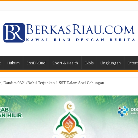
k
Hukrim
SosDikBud
Sport & Health
Ekbis
Lingkungan
Enter
il Perkuat Sinergi Penegakan Hukum