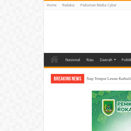
Home
Redaksi
Pedoman Media Cyber
Nasional
Riau
Daerah
Politi
Breaking News
Kapolres Rohil dan PN Roh