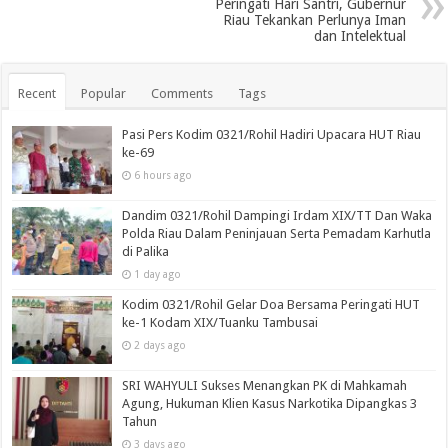
Peringati Hari Santri, Gubernur
Riau Tekankan Perlunya Iman
dan Intelektual
Recent
Popular
Comments
Tags
Pasi Pers Kodim 0321/Rohil Hadiri Upacara HUT Riau
ke-69
6 hours ago
Dandim 0321/Rohil Dampingi Irdam XIX/TT Dan Waka
Polda Riau Dalam Peninjauan Serta Pemadam Karhutla
di Palika
1 day ago
Kodim 0321/Rohil Gelar Doa Bersama Peringati HUT
ke-1 Kodam XIX/Tuanku Tambusai
2 days ago
SRI WAHYULI Sukses Menangkan PK di Mahkamah
Agung, Hukuman Klien Kasus Narkotika Dipangkas 3
Tahun
3 days ago