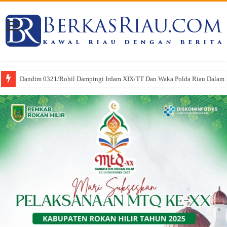
Dandim 0321/Rohil Dampingi Irdam XIX/TT Dan Waka Polda Riau Dalam Pe