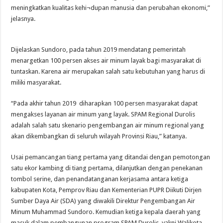
meningkatkan kualitas kehi¬dupan manusia dan perubahan ekonomi,”
jelasnya.
Dijelaskan Sundoro, pada tahun 2019 mendatang pemerintah
menargetkan 100 persen akses air minum layak bagi masyarakat di
tuntaskan. Karena air merupakan salah satu kebutuhan yang harus di
miliki masyarakat.
“Pada akhir tahun 2019 diharapkan 100 persen masyarakat dapat
mengakses layanan air minum yang layak. SPAM Regional Durolis
adalah salah satu skenario pengembangan air minum regional yang
akan dikembangkan di seluruh wilayah Provinsi Riau,” katanya.
Usai pemancangan tiang pertama yang ditandai dengan pemotongan
satu ekor kambing di tiang pertama, dilanjutkan dengan penekanan
tombol serine, dan penandatanganan kerjasama antara ketiga
kabupaten Kota, Pemprov Riau dan Kementerian PUPR Diikuti Dirjen
Sumber Daya Air (SDA) yang diwakili Direktur Pengembangan Air
Minum Muhammad Sundoro. Kemudian ketiga kepala daerah yang
masuk dalam pembangunan program SPAM Durolis, yakni Walikota