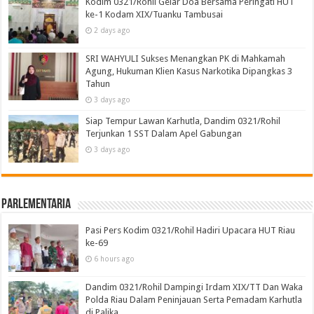
Kodim 0321/Rohil Gelar Doa Bersama Peringati HUT
ke-1 Kodam XIX/Tuanku Tambusai
2 days ago
SRI WAHYULI Sukses Menangkan PK di Mahkamah
Agung, Hukuman Klien Kasus Narkotika Dipangkas 3
Tahun
3 days ago
Siap Tempur Lawan Karhutla, Dandim 0321/Rohil
Terjunkan 1 SST Dalam Apel Gabungan
3 days ago
Parlementaria
Pasi Pers Kodim 0321/Rohil Hadiri Upacara HUT Riau
ke-69
6 hours ago
Dandim 0321/Rohil Dampingi Irdam XIX/TT Dan Waka
Polda Riau Dalam Peninjauan Serta Pemadam Karhutla
di Palika