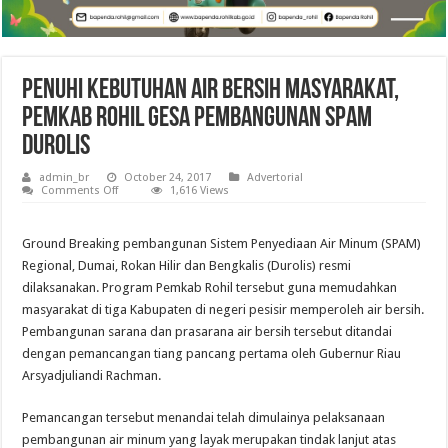
Penuhi Kebutuhan Air Bersih Masyarakat,
Pemkab Rohil Gesa Pembangunan SPAM
Durolis
admin_br
October 24, 2017
Advertorial
on
Comments Off
1,616 Views
Penuhi
Kebutuhan
Air
Bersih
Ground Breaking pembangunan Sistem Penyediaan Air Minum (SPAM)
Masyarakat,
Regional, Dumai, Rokan Hilir dan Bengkalis (Durolis) resmi
Pemkab
Rohil
dilaksanakan. Program Pemkab Rohil tersebut guna memudahkan
Gesa
Pembangunan
masyarakat di tiga Kabupaten di negeri pesisir memperoleh air bersih.
SPAM
Pembangunan sarana dan prasarana air bersih tersebut ditandai
Durolis
dengan pemancangan tiang pancang pertama oleh Gubernur Riau
Arsyadjuliandi Rachman.
Pemancangan tersebut menandai telah dimulainya pelaksanaan
pembangunan air minum yang layak merupakan tindak lanjut atas