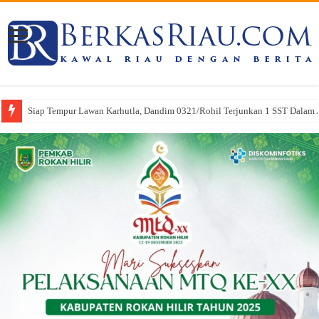
Siap Tempur Lawan Karhutla, Dandim 0321/Rohil Terjunkan 1 SST Dalam