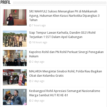
Profil
SRI WAHYULI Sukses Menangkan PK di Mahkamah
Agung, Hukuman Klien Kasus Narkotika Dipangkas 3
Tahun
7 hours ago
Siap Tempur Lawan Karhutla, Dandim 0321/Rohil
Terjunkan 1 SST Dalam Apel Gabungan
16 hours ago
Kapolres Rohil dan PN Rohil Perkuat Sinergi Penegakan
Hukum
2 days ago
MALARIA Mengintai Sinaboi Rohil, Polda Riau Bagikan
Obat dan Kelambu Gratis
2 days ago
Kesbangpol Rohil Apresiasi Semangat Nasionalisme
Warga Sambut HUT RI KE-81
2 days ago