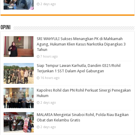
2 days ago
Opini
SRI WAHYULI Sukses Menangkan PK di Mahkamah
Agung, Hukuman Klien Kasus Narkotika Dipangkas 3
Tahun
7 hours ago
Siap Tempur Lawan Karhutla, Dandim 0321/Rohil
Terjunkan 1 SST Dalam Apel Gabungan
16 hours ago
Kapolres Rohil dan PN Rohil Perkuat Sinergi Penegakan
Hukum
2 days ago
MALARIA Mengintai Sinaboi Rohil, Polda Riau Bagikan
Obat dan Kelambu Gratis
2 days ago