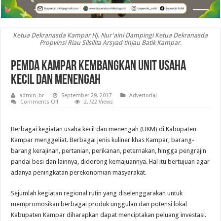
Ketua Dekranasda Kampar Hj. Nur'aini Dampingi Ketua Dekranasda
Propvinsi Riau Silsilita Arsyad tinjau Batik Kampar.
Pemda Kampar Kembangkan Unit Usaha
Kecil dan Menengah
admin_br
September 29, 2017
Advertorial
on
Comments Off
2,722 Views
Pemda
Kampar
Kembangkan
Unit
Berbagai kegiatan usaha kecil dan menengah (UKM) di Kabupaten
Usaha
Kampar menggeliat. Berbagai jenis kuliner khas Kampar, barang-
Kecil
dan
barang kerajinan, pertanian, perikanan, peternakan, hingga pengrajin
Menengah
pandai besi dan lainnya, didorong kemajuannya. Hal itu bertujuan agar
adanya peningkatan perekonomian masyarakat.
Sejumlah kegiatan regional rutin yang diselenggarakan untuk
mempromosikan berbagai produk unggulan dan potensi lokal
Kabupaten Kampar diharapkan dapat menciptakan peluang investasi.