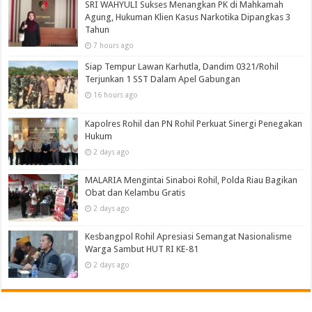
SRI WAHYULI Sukses Menangkan PK di Mahkamah
Agung, Hukuman Klien Kasus Narkotika Dipangkas 3
Tahun
7 hours ago
Siap Tempur Lawan Karhutla, Dandim 0321/Rohil
Terjunkan 1 SST Dalam Apel Gabungan
16 hours ago
Kapolres Rohil dan PN Rohil Perkuat Sinergi Penegakan
Hukum
2 days ago
MALARIA Mengintai Sinaboi Rohil, Polda Riau Bagikan
Obat dan Kelambu Gratis
2 days ago
Kesbangpol Rohil Apresiasi Semangat Nasionalisme
Warga Sambut HUT RI KE-81
2 days ago