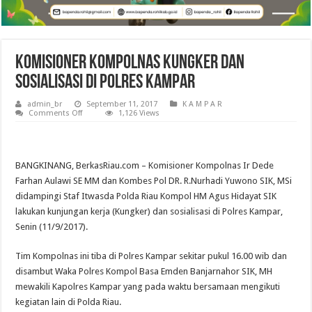
Komisioner Kompolnas Kungker dan
Sosialisasi di Polres Kampar
admin_br
September 11, 2017
K A M P A R
on
Comments Off
1,126 Views
Komisioner
Kompolnas
Kungker
dan
Sosialisasi
BANGKINANG, BerkasRiau.com – Komisioner Kompolnas Ir Dede
di
Polres
Farhan Aulawi SE MM dan Kombes Pol DR. R.Nurhadi Yuwono SIK, MSi
Kampar
didampingi Staf Itwasda Polda Riau Kompol HM Agus Hidayat SIK
lakukan kunjungan kerja (Kungker) dan sosialisasi di Polres Kampar,
Senin (11/9/2017).
Tim Kompolnas ini tiba di Polres Kampar sekitar pukul 16.00 wib dan
disambut Waka Polres Kompol Basa Emden Banjarnahor SIK, MH
mewakili Kapolres Kampar yang pada waktu bersamaan mengikuti
kegiatan lain di Polda Riau.