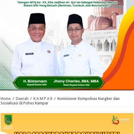
Home
/
Daerah
/
K A M P A R
/
Komisioner Kompolnas Kungker dan
Sosialisasi di Polres Kampar