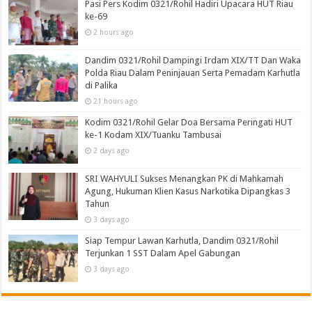
Pasi Pers Kodim 0321/Rohil Hadiri Upacara HUT Riau
ke-69
2 hours ago
Dandim 0321/Rohil Dampingi Irdam XIX/TT Dan Waka
Polda Riau Dalam Peninjauan Serta Pemadam Karhutla
di Palika
21 hours ago
Kodim 0321/Rohil Gelar Doa Bersama Peringati HUT
ke-1 Kodam XIX/Tuanku Tambusai
2 days ago
SRI WAHYULI Sukses Menangkan PK di Mahkamah
Agung, Hukuman Klien Kasus Narkotika Dipangkas 3
Tahun
3 days ago
Siap Tempur Lawan Karhutla, Dandim 0321/Rohil
Terjunkan 1 SST Dalam Apel Gabungan
3 days ago