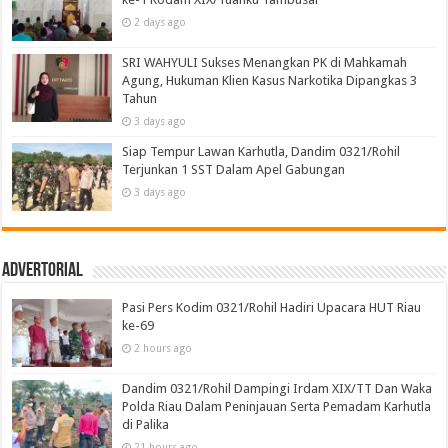
2 days ago
SRI WAHYULI Sukses Menangkan PK di Mahkamah
Agung, Hukuman Klien Kasus Narkotika Dipangkas 3
Tahun
3 days ago
Siap Tempur Lawan Karhutla, Dandim 0321/Rohil
Terjunkan 1 SST Dalam Apel Gabungan
3 days ago
Advertorial
Pasi Pers Kodim 0321/Rohil Hadiri Upacara HUT Riau
ke-69
2 hours ago
Dandim 0321/Rohil Dampingi Irdam XIX/TT Dan Waka
Polda Riau Dalam Peninjauan Serta Pemadam Karhutla
di Palika
21 hours ago