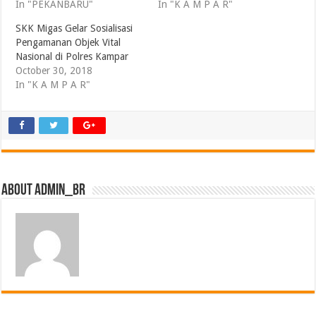
In "PEKANBARU"
In "K A M P A R"
SKK Migas Gelar Sosialisasi
Pengamanan Objek Vital
Nasional di Polres Kampar
October 30, 2018
In "K A M P A R"
About admin_br