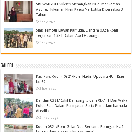
SRI WAHYULI Sukses Menangkan PK di Mahkamah
Agung, Hukuman Klien Kasus Narkotika Dipangkas 3
Tahun
3 days ago
Siap Tempur Lawan Karhutla, Dandim 0321/Rohil
Terjunkan 1 SST Dalam Apel Gabungan
3 days ago
Galeri
Pasi Pers Kodim 0321/Rohil Hadiri Upacara HUT Riau
ke-69
2 hours ago
Dandim 0321/Rohil Dampingi Irdam XIX/TT Dan Waka
Polda Riau Dalam Peninjauan Serta Pemadam Karhutla
di Palika
21 hours ago
Kodim 0321/Rohil Gelar Doa Bersama Peringati HUT
ke-1 Kodam XIX/Tuanku Tambusai