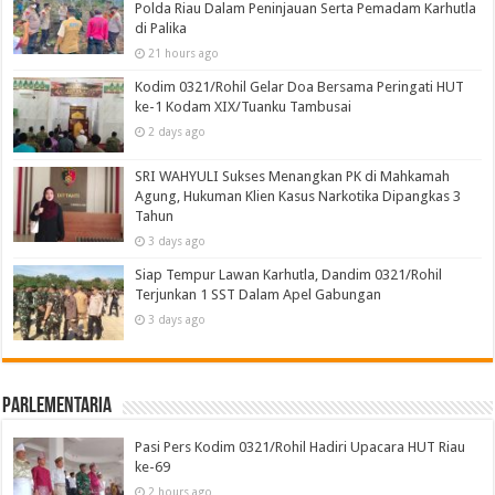
Polda Riau Dalam Peninjauan Serta Pemadam Karhutla
di Palika
21 hours ago
Kodim 0321/Rohil Gelar Doa Bersama Peringati HUT
ke-1 Kodam XIX/Tuanku Tambusai
2 days ago
SRI WAHYULI Sukses Menangkan PK di Mahkamah
Agung, Hukuman Klien Kasus Narkotika Dipangkas 3
Tahun
3 days ago
Siap Tempur Lawan Karhutla, Dandim 0321/Rohil
Terjunkan 1 SST Dalam Apel Gabungan
3 days ago
Parlementaria
Pasi Pers Kodim 0321/Rohil Hadiri Upacara HUT Riau
ke-69
2 hours ago