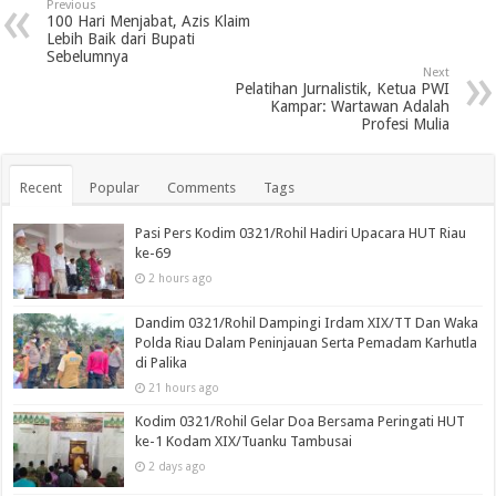
Previous
100 Hari Menjabat, Azis Klaim
Lebih Baik dari Bupati
Sebelumnya
Next
Pelatihan Jurnalistik, Ketua PWI
Kampar: Wartawan Adalah
Profesi Mulia
Recent
Popular
Comments
Tags
Pasi Pers Kodim 0321/Rohil Hadiri Upacara HUT Riau
ke-69
2 hours ago
Dandim 0321/Rohil Dampingi Irdam XIX/TT Dan Waka
Polda Riau Dalam Peninjauan Serta Pemadam Karhutla
di Palika
21 hours ago
Kodim 0321/Rohil Gelar Doa Bersama Peringati HUT
ke-1 Kodam XIX/Tuanku Tambusai
2 days ago