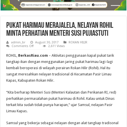
Pukat Harimau Merajalela, Nelayan Rohil
Minta Perhatian Menteri Susi Pujiastuti
admin_br
August 30, 2017
ROKAN HILIR
on
Comments Off
2,611 Views
Pukat
Harimau
ROHIL,
BerkasRiau.com
– Aktivitas penggunaan kapal pukat tarik
Merajalela,
Nelayan
tangkap ikan dengan menggunakan jaring pukat harimau lagi-lagi
Rohil
kembali beroperasi di wilayah perairan Rokan Hilir (Rohil). Hal itu
Minta
Perhatian
sangat meresahkan nelayan tradisional di Kecamatan Pasir Limau
Menteri
Susi
Kapas, Kabupaten Rokan Hilir.
Pujiastuti
“Kita berharap Menteri Susi (Menteri Kalautan dan Perikanan RI, red)
perhatikan permasalahan pukat harimau di Rohil. Kalau untuk Dinas
terkait kita sudah tidak punya harapan,” ujar Samsul, nelayan Pasir
Limau Kapas.
Samsul yang bekerja sebagai nelayan dengan alat tangkap tradisonal