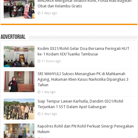
MALARIA Mengintai Sinaboi Rohil, Polda Riau Bagikan
Obat dan Kelambu Gratis
3 days ago
Advertorial
Kodim 0321/Rohil Gelar Doa Bersama Peringati HUT
ke-1 Kodam XIX/Tuanku Tambusai
11 hours ago
SRI WAHYULI Sukses Menangkan PK di Mahkamah
Agung, Hukuman Klien Kasus Narkotika Dipangkas 3
Tahun
1 day ago
Siap Tempur Lawan Karhutla, Dandim 0321/Rohil
Terjunkan 1 SST Dalam Apel Gabungan
2 days ago
Kapolres Rohil dan PN Rohil Perkuat Sinergi Penegakan
Hukum