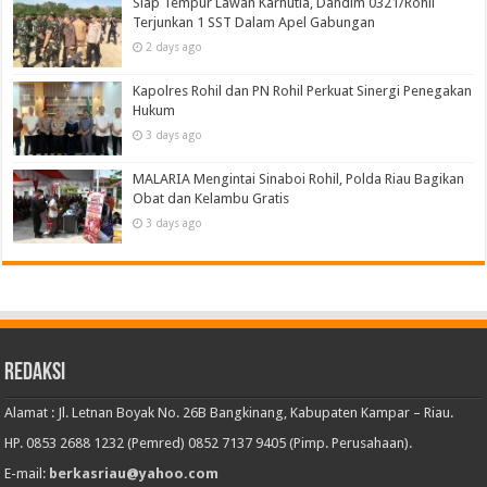
Siap Tempur Lawan Karhutla, Dandim 0321/Rohil
Terjunkan 1 SST Dalam Apel Gabungan
2 days ago
Kapolres Rohil dan PN Rohil Perkuat Sinergi Penegakan
Hukum
3 days ago
MALARIA Mengintai Sinaboi Rohil, Polda Riau Bagikan
Obat dan Kelambu Gratis
3 days ago
Redaksi
Alamat : Jl. Letnan Boyak No. 26B Bangkinang, Kabupaten Kampar – Riau.
HP. 0853 2688 1232 (Pemred) 0852 7137 9405 (Pimp. Perusahaan).
E-mail:
berkasriau@yahoo.com