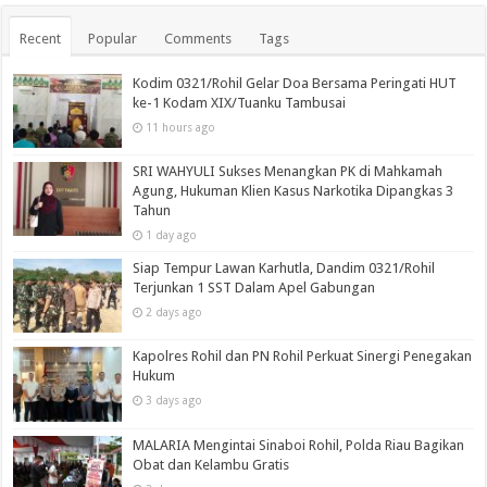
Recent
Popular
Comments
Tags
Kodim 0321/Rohil Gelar Doa Bersama Peringati HUT
ke-1 Kodam XIX/Tuanku Tambusai
11 hours ago
SRI WAHYULI Sukses Menangkan PK di Mahkamah
Agung, Hukuman Klien Kasus Narkotika Dipangkas 3
Tahun
1 day ago
Siap Tempur Lawan Karhutla, Dandim 0321/Rohil
Terjunkan 1 SST Dalam Apel Gabungan
2 days ago
Kapolres Rohil dan PN Rohil Perkuat Sinergi Penegakan
Hukum
3 days ago
MALARIA Mengintai Sinaboi Rohil, Polda Riau Bagikan
Obat dan Kelambu Gratis