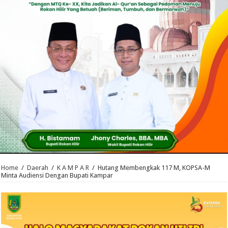
Home
/
Daerah
/
K A M P A R
/
Hutang Membengkak 117 M, KOPSA-M
Minta Audiensi Dengan Bupati Kampar