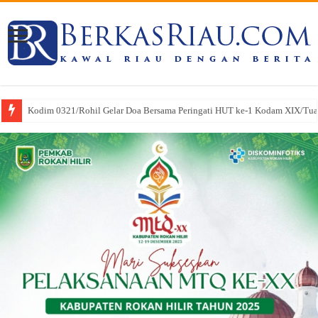
SRI WAHYULI Sukses Menangkan PK di Mahkamah Agung, Hukuman Klien