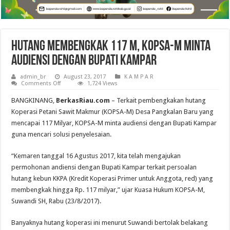
Hutang Membengkak 117 M, KOPSA-M Minta
Audiensi Dengan Bupati Kampar
admin_br
August 23, 2017
K A M P A R
on
Comments Off
1,724 Views
Hutang
Membengkak
BANGKINANG,
BerkasRiau.com
– Terkait pembengkakan hutang
117
M,
Koperasi Petani Sawit Makmur (KOPSA-M) Desa Pangkalan Baru yang
KOPSA-
mencapai 117 Milyar, KOPSA-M minta audiensi dengan Bupati Kampar
M
Minta
guna mencari solusi penyelesaian.
Audiensi
Dengan
Bupati
“Kemaren tanggal 16 Agustus 2017, kita telah mengajukan
Kampar
permohonan andiensi dengan Bupati Kampar terkait persoalan
hutang kebun KKPA (Kredit Koperasi Primer untuk Anggota, red) yang
membengkak hingga Rp. 117 milyar,” ujar Kuasa Hukum KOPSA-M,
Suwandi SH, Rabu (23/8/2017).
Banyaknya hutang koperasi ini menurut Suwandi bertolak belakang