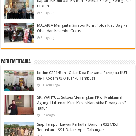
Kapolres Rohil dan PN Rohil Perkuat Sinergi Penegakan
Hukum
3 days ago
MALARIA Mengintai Sinaboi Rohil, Polda Riau Bagikan
Obat dan Kelambu Gratis
3 days ago
Parlementaria
Kodim 0321/Rohil Gelar Doa Bersama Peringati HUT
ke-1 Kodam XIX/Tuanku Tambusai
11 hours ago
SRI WAHYULI Sukses Menangkan PK di Mahkamah
Agung, Hukuman Klien Kasus Narkotika Dipangkas 3
Tahun
1 day ago
Siap Tempur Lawan Karhutla, Dandim 0321/Rohil
Terjunkan 1 SST Dalam Apel Gabungan