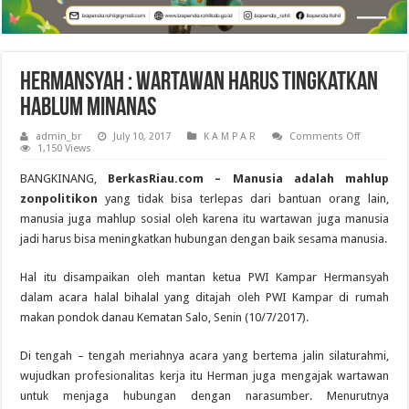
Hermansyah : Wartawan Harus Tingkatkan
Hablum Minanas
on
admin_br
July 10, 2017
K A M P A R
Comments Off
Hermansy
1,150 Views
:
Wartawan
BANGKINANG,
BerkasRiau.com – Manusia adalah mahlup
Harus
Tingkatka
zonpolitikon
yang tidak bisa terlepas dari bantuan orang lain,
Hablum
manusia juga mahlup sosial oleh karena itu wartawan juga manusia
Minanas
jadi harus bisa meningkatkan hubungan dengan baik sesama manusia.
Hal itu disampaikan oleh mantan ketua PWI Kampar Hermansyah
dalam acara halal bihalal yang ditajah oleh PWI Kampar di rumah
makan pondok danau Kematan Salo, Senin (10/7/2017).
Di tengah – tengah meriahnya acara yang bertema jalin silaturahmi,
wujudkan profesionalitas kerja itu Herman juga mengajak wartawan
untuk menjaga hubungan dengan narasumber. Menurutnya