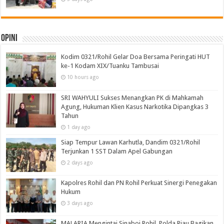
Opini
Kodim 0321/Rohil Gelar Doa Bersama Peringati HUT
ke-1 Kodam XIX/Tuanku Tambusai
10 hours ago
SRI WAHYULI Sukses Menangkan PK di Mahkamah
Agung, Hukuman Klien Kasus Narkotika Dipangkas 3
Tahun
1 day ago
Siap Tempur Lawan Karhutla, Dandim 0321/Rohil
Terjunkan 1 SST Dalam Apel Gabungan
2 days ago
Kapolres Rohil dan PN Rohil Perkuat Sinergi Penegakan
Hukum
3 days ago
MALARIA Mengintai Sinaboi Rohil, Polda Riau Bagikan