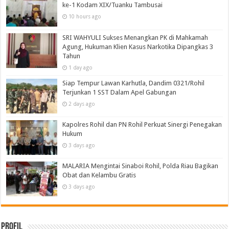
ke-1 Kodam XIX/Tuanku Tambusai
10 hours ago
SRI WAHYULI Sukses Menangkan PK di Mahkamah
Agung, Hukuman Klien Kasus Narkotika Dipangkas 3
Tahun
1 day ago
Siap Tempur Lawan Karhutla, Dandim 0321/Rohil
Terjunkan 1 SST Dalam Apel Gabungan
2 days ago
Kapolres Rohil dan PN Rohil Perkuat Sinergi Penegakan
Hukum
3 days ago
MALARIA Mengintai Sinaboi Rohil, Polda Riau Bagikan
Obat dan Kelambu Gratis
3 days ago
Profil