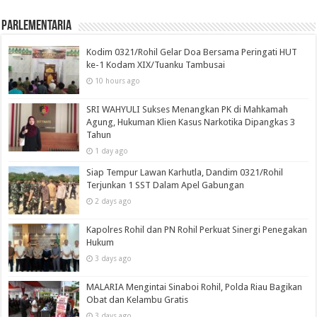
Parlementaria
Kodim 0321/Rohil Gelar Doa Bersama Peringati HUT
ke-1 Kodam XIX/Tuanku Tambusai
10 hours ago
SRI WAHYULI Sukses Menangkan PK di Mahkamah
Agung, Hukuman Klien Kasus Narkotika Dipangkas 3
Tahun
1 day ago
Siap Tempur Lawan Karhutla, Dandim 0321/Rohil
Terjunkan 1 SST Dalam Apel Gabungan
2 days ago
Kapolres Rohil dan PN Rohil Perkuat Sinergi Penegakan
Hukum
3 days ago
MALARIA Mengintai Sinaboi Rohil, Polda Riau Bagikan
Obat dan Kelambu Gratis
3 days ago