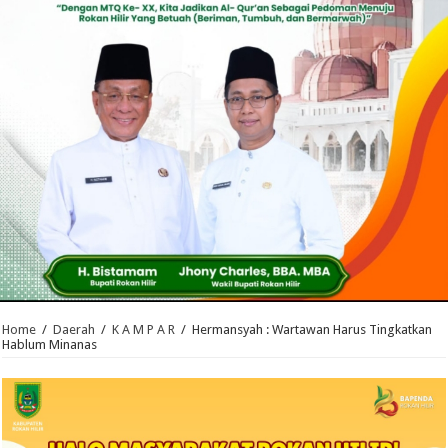
Home
/
Daerah
/
K A M P A R
/
Hermansyah : Wartawan Harus Tingkatkan
Hablum Minanas