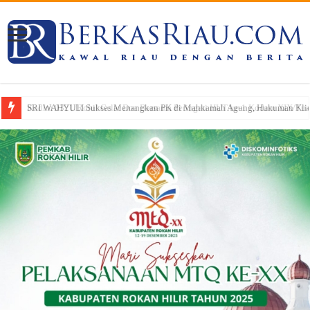
SRI WAHYULI Sukses Menangkan PK di Mahkamah Agung, Hukuman Klien