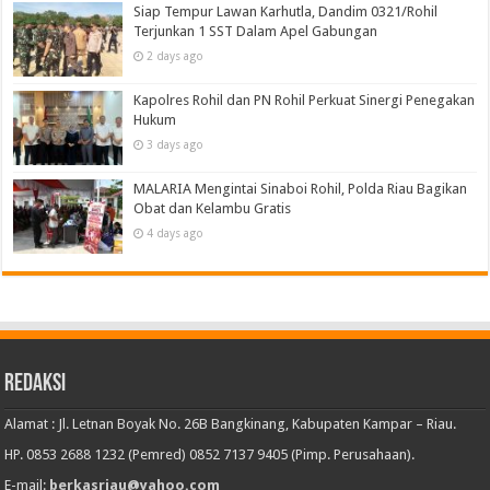
Siap Tempur Lawan Karhutla, Dandim 0321/Rohil
Terjunkan 1 SST Dalam Apel Gabungan
2 days ago
Kapolres Rohil dan PN Rohil Perkuat Sinergi Penegakan
Hukum
3 days ago
MALARIA Mengintai Sinaboi Rohil, Polda Riau Bagikan
Obat dan Kelambu Gratis
4 days ago
Redaksi
Alamat : Jl. Letnan Boyak No. 26B Bangkinang, Kabupaten Kampar – Riau.
HP. 0853 2688 1232 (Pemred) 0852 7137 9405 (Pimp. Perusahaan).
E-mail:
berkasriau@yahoo.com