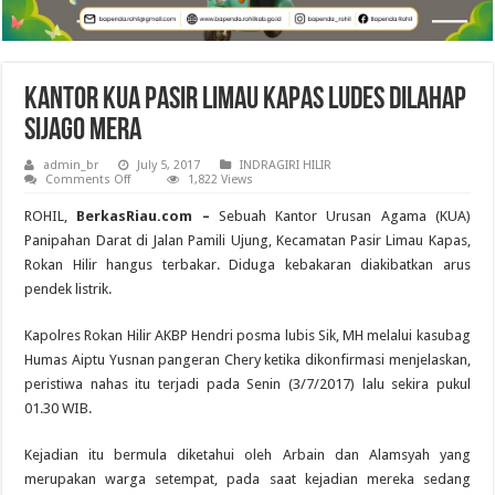
Kantor KUA Pasir Limau Kapas Ludes Dilahap
Sijago Mera
admin_br
July 5, 2017
INDRAGIRI HILIR
on
Comments Off
1,822 Views
Kantor
KUA
ROHIL,
BerkasRiau.com –
Sebuah Kantor Urusan Agama (KUA)
Pasir
Limau
Panipahan Darat di Jalan Pamili Ujung, Kecamatan Pasir Limau Kapas,
Kapas
Rokan Hilir hangus terbakar. Diduga kebakaran diakibatkan arus
Ludes
Dilahap
pendek listrik.
Sijago
Mera
Kapolres Rokan Hilir AKBP Hendri posma lubis Sik, MH melalui kasubag
Humas Aiptu Yusnan pangeran Chery ketika dikonfirmasi menjelaskan,
peristiwa nahas itu terjadi pada Senin (3/7/2017) lalu sekira pukul
01.30 WIB.
Kejadian itu bermula diketahui oleh Arbain dan Alamsyah yang
merupakan warga setempat, pada saat kejadian mereka sedang