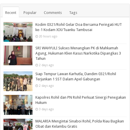
Recent
Popular
Comments
Tags
Kodim 0321/Rohil Gelar Doa Bersama Peringati HUT
ke-1 Kodam XIX/Tuanku Tambusai
20 hours ago
SRI WAHYULI Sukses Menangkan PK di Mahkamah
Agung, Hukuman Klien Kasus Narkotika Dipangkas 3
Tahun
2 days ago
Siap Tempur Lawan Karhutla, Dandim 0321/Rohil
Terjunkan 1 SST Dalam Apel Gabungan
2 days ago
Kapolres Rohil dan PN Rohil Perkuat Sinergi Penegakan
Hukum
3 days ago
MALARIA Mengintai Sinaboi Rohil, Polda Riau Bagikan
Obat dan Kelambu Gratis