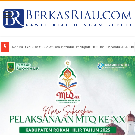
SRI WAHYULI Sukses Menangkan PK di Mahkamah Agung, Hukuman Klien