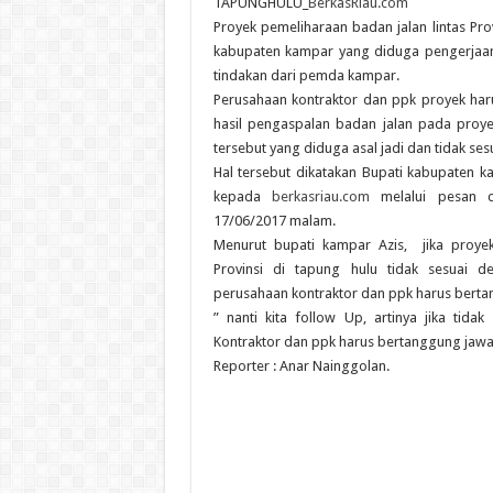
TAPUNGHULU_
BerkasRiau.com
Proyek pemeliharaan badan jalan lintas Pr
kabupaten kampar yang diduga pengerjaan
tindakan dari pemda kampar.
Perusahaan kontraktor dan ppk proyek ha
hasil pengaspalan badan jalan pada proyek
tersebut yang diduga asal jadi dan tidak ses
Hal tersebut dikatakan Bupati kabupaten k
kepada
berkasriau.com
melalui pesan c
17/06/2017 malam.
Menurut bupati kampar Azis, jika proyek
Provinsi di tapung hulu tidak sesuai 
perusahaan kontraktor dan ppk harus bert
” nanti kita follow Up, artinya jika tid
Kontraktor dan ppk harus bertanggung jawa
Reporter : Anar Nainggolan.