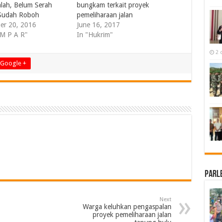
lah, Belum Serah
bungkam terkait proyek
 Sudah Roboh
pemeliharaan jalan
er 20, 2016
June 16, 2017
 M P A R"
In "Hukrim"
2 
Google +
Parl
Next
Warga keluhkan pengaspalan
proyek pemeliharaan jalan