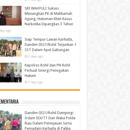
SRI WAHYULI Sukses
Menangkan PK di Mahkamah
Agung, Hukuman Klien Kasus
Narkotika Dipangkas 3 Tahun
days ago
Siap Tempur Lawan Karhutla,
Dandim 0321/Rohil Terjunkan 1
SST Dalam Apel Gabungan
2 days ago
Kapolres Rohil dan PN Rohil
Perkuat Sinergi Penegakan
Hukum
3 days ago
ementaria
Dandim 0321/Rohil Dampingi
Irdam XIX/TT Dan Waka Polda
Riau Dalam Peninjauan Serta
Pemadam Karhutla di Palika