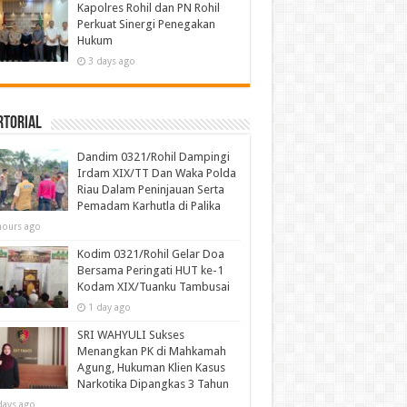
Kapolres Rohil dan PN Rohil
Perkuat Sinergi Penegakan
Hukum
3 days ago
rtorial
Dandim 0321/Rohil Dampingi
Irdam XIX/TT Dan Waka Polda
Riau Dalam Peninjauan Serta
Pemadam Karhutla di Palika
hours ago
Kodim 0321/Rohil Gelar Doa
Bersama Peringati HUT ke-1
Kodam XIX/Tuanku Tambusai
1 day ago
SRI WAHYULI Sukses
Menangkan PK di Mahkamah
Agung, Hukuman Klien Kasus
Narkotika Dipangkas 3 Tahun
days ago