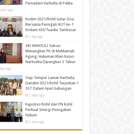
Pemadam Karhutla di Palika
hours ago
Kodim 0321/Rohil Gelar Doa
Bersama Peringati HUT ke-1
Kodam XIX/Tuanku Tambusai
1 day ago
SRI WAHYULI Sukses
Menangkan PK di Mahkamah
Agung, Hukuman Klien Kasus
Narkotika Dipangkas 3 Tahun
days ago
Siap Tempur Lawan Karhutla,
Dandim 0321/Rohil Terjunkan 1
SST Dalam Apel Gabungan
2 days ago
Kapolres Rohil dan PN Rohil
Perkuat Sinergi Penegakan
Hukum
3 days ago