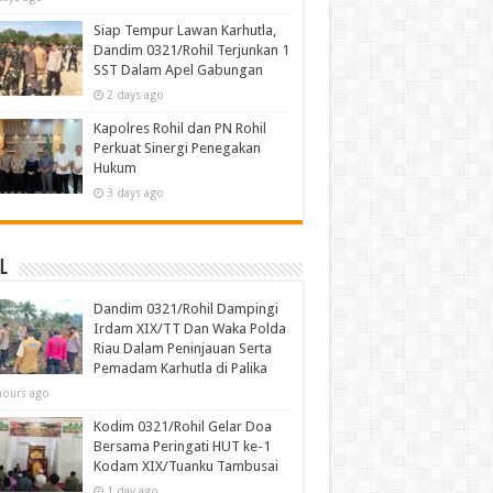
Siap Tempur Lawan Karhutla,
Dandim 0321/Rohil Terjunkan 1
SST Dalam Apel Gabungan
2 days ago
Kapolres Rohil dan PN Rohil
Perkuat Sinergi Penegakan
Hukum
3 days ago
l
Dandim 0321/Rohil Dampingi
Irdam XIX/TT Dan Waka Polda
Riau Dalam Peninjauan Serta
Pemadam Karhutla di Palika
hours ago
Kodim 0321/Rohil Gelar Doa
Bersama Peringati HUT ke-1
Kodam XIX/Tuanku Tambusai
1 day ago