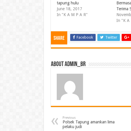
tapung hulu
Bermasa
June 18, 2017
Terima
In "K A M P A R"
Novemb
In "K A
Facebook
Twitter
Share
About admin_br
Previous
Polsek Tapung amankan lima
pelaku judi