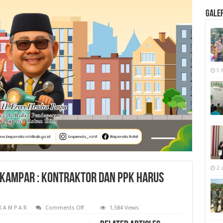
Galer
5 
2 
 Kampar : Kontraktor dan PPK harus
on
K A M P A R
Comments Off
1,584 Views
Pemeliharaan
Jalan,