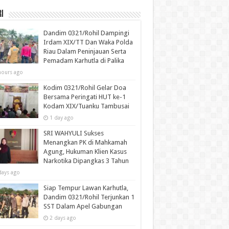
i
Dandim 0321/Rohil Dampingi
Irdam XIX/TT Dan Waka Polda
Riau Dalam Peninjauan Serta
Pemadam Karhutla di Palika
hours ago
Kodim 0321/Rohil Gelar Doa
Bersama Peringati HUT ke-1
Kodam XIX/Tuanku Tambusai
1 day ago
SRI WAHYULI Sukses
Menangkan PK di Mahkamah
Agung, Hukuman Klien Kasus
Narkotika Dipangkas 3 Tahun
days ago
Siap Tempur Lawan Karhutla,
Dandim 0321/Rohil Terjunkan 1
SST Dalam Apel Gabungan
2 days ago