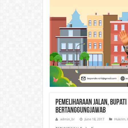
Pemeliharaan Jalan, Bupati
bertanggungjawab
admin_br
June 18, 2017
Hukrim
,