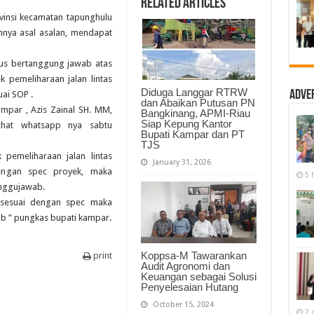
Related Articles
Bupati
Kampar
ovinsi kecamatan tapunghulu
:
nya asal asalan, mendapat
Kontraktor
dan
PPK
harus
rus bertanggung jawab atas
bertanggungjawab
 pemeliharaan jalan lintas
Diduga Langgar RTRW
Adve
uai SOP .
dan Abaikan Putusan PN
ampar , Azis Zainal SH. MM,
Bangkinang, APMI-Riau
Siap Kepung Kantor
hat whatsapp nya sabtu
Bupati Kampar dan PT
TJS
 pemeliharaan jalan lintas
January 31, 2026
dengan spec proyek, maka
5 
anggujawab.
ak sesuai dengan spec maka
b ” pungkas bupati kampar.
Koppsa-M Tawarankan
print
Audit Agronomi dan
Keuangan sebagai Solusi
Penyelesaian Hutang
October 15, 2024
2 