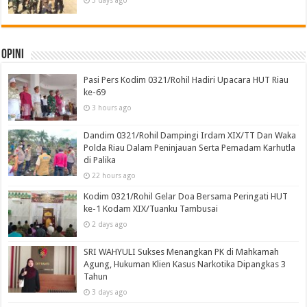
3 days ago
Opini
Pasi Pers Kodim 0321/Rohil Hadiri Upacara HUT Riau
ke-69
3 hours ago
Dandim 0321/Rohil Dampingi Irdam XIX/TT Dan Waka
Polda Riau Dalam Peninjauan Serta Pemadam Karhutla
di Palika
22 hours ago
Kodim 0321/Rohil Gelar Doa Bersama Peringati HUT
ke-1 Kodam XIX/Tuanku Tambusai
2 days ago
SRI WAHYULI Sukses Menangkan PK di Mahkamah
Agung, Hukuman Klien Kasus Narkotika Dipangkas 3
Tahun
3 days ago