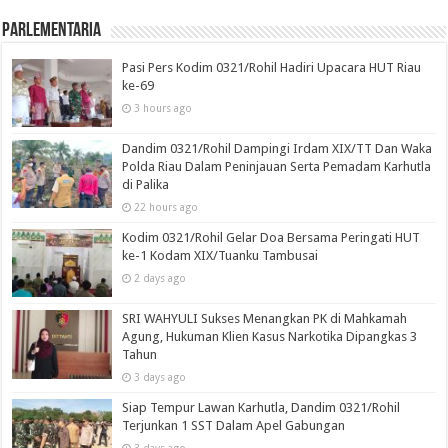
Parlementaria
Pasi Pers Kodim 0321/Rohil Hadiri Upacara HUT Riau
ke-69
3 hours ago
Dandim 0321/Rohil Dampingi Irdam XIX/TT Dan Waka
Polda Riau Dalam Peninjauan Serta Pemadam Karhutla
di Palika
22 hours ago
Kodim 0321/Rohil Gelar Doa Bersama Peringati HUT
ke-1 Kodam XIX/Tuanku Tambusai
2 days ago
SRI WAHYULI Sukses Menangkan PK di Mahkamah
Agung, Hukuman Klien Kasus Narkotika Dipangkas 3
Tahun
3 days ago
Siap Tempur Lawan Karhutla, Dandim 0321/Rohil
Terjunkan 1 SST Dalam Apel Gabungan