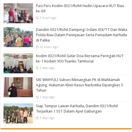
Pasi Pers Kodim 0321/Rohil Hadiri Upacara HUT Riau
ke-69
3 hours ago
Dandim 0321/Rohil Dampingi Irdam XIX/TT Dan Waka
Polda Riau Dalam Peninjauan Serta Pemadam Karhutla
di Palika
22 hours ago
Kodim 0321/Rohil Gelar Doa Bersama Peringati HUT
ke-1 Kodam XIX/Tuanku Tambusai
2 days ago
SRI WAHYULI Sukses Menangkan PK di Mahkamah
Agung, Hukuman Klien Kasus Narkotika Dipangkas 3
Tahun
3 days ago
Siap Tempur Lawan Karhutla, Dandim 0321/Rohil
Terjunkan 1 SST Dalam Apel Gabungan
3 days ago