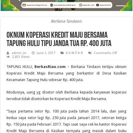
Berliana Tandaon.
Oknum Koperasi Kredit Maju Bersama
Tapung Hulu Tipu Janda Tua Rp. 400 Juta
on
admin_br
June 1, 2017
K A M P A R
Comments Off
Oknum
2,851 Views
Koperasi
Kredit
TAPUNG HULU,
BerkasRiau.com
– Berliana Tindaon tertipu oknum
Maju
Bersama
Koperasi Kredit Maju Bersama yang berkantor di Desa Kasikan
Tapung
Kecamatan Tapung Hulu sebesar Rp. 400 juta.
Hulu
Tipu
Janda
Tua
Modusnya, uang yg disetor oleh Berliana kepada karyawan koperasi
Rp.
tersebut tidak disetorkan ke Koperasi Kredit Maju Bersama.
400
Juta
“Saya pertama setor Rp. 100 juta pada tahun 2014 lalu, dan yang
kedua saya setor lagi Rp. 250 juta pada Januari 2017, setoran ketiga
Rp. 150 juta pada Februari 2017. Tapi saat saya cek ke kantor Koperasi
Kredit Maju Bersama di Kasikan ternyata yang masuk dalam buku