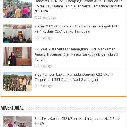
Dandim 0321/Rohil Dampingi Irdam XIX/TT Dan Waka
Polda Riau Dalam Peninjauan Serta Pemadam Karhutla
di Palika
22 hours ago
Kodim 0321/Rohil Gelar Doa Bersama Peringati HUT
ke-1 Kodam XIX/Tuanku Tambusai
2 days ago
SRI WAHYULI Sukses Menangkan PK di Mahkamah
Agung, Hukuman Klien Kasus Narkotika Dipangkas 3
Tahun
3 days ago
Siap Tempur Lawan Karhutla, Dandim 0321/Rohil
Terjunkan 1 SST Dalam Apel Gabungan
3 days ago
Advertorial
Pasi Pers Kodim 0321/Rohil Hadiri Upacara HUT Riau
ke-69