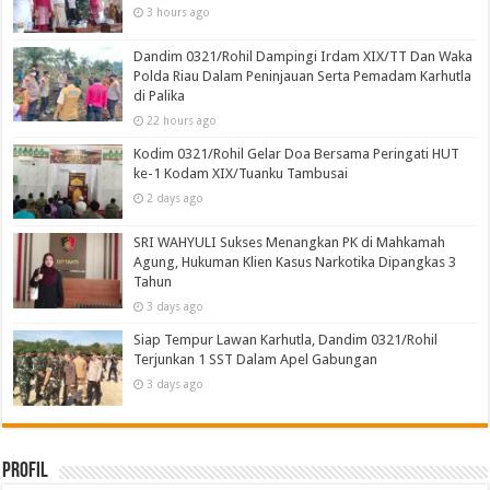
3 hours ago
Dandim 0321/Rohil Dampingi Irdam XIX/TT Dan Waka
Polda Riau Dalam Peninjauan Serta Pemadam Karhutla
di Palika
22 hours ago
Kodim 0321/Rohil Gelar Doa Bersama Peringati HUT
ke-1 Kodam XIX/Tuanku Tambusai
2 days ago
SRI WAHYULI Sukses Menangkan PK di Mahkamah
Agung, Hukuman Klien Kasus Narkotika Dipangkas 3
Tahun
3 days ago
Siap Tempur Lawan Karhutla, Dandim 0321/Rohil
Terjunkan 1 SST Dalam Apel Gabungan
3 days ago
Profil