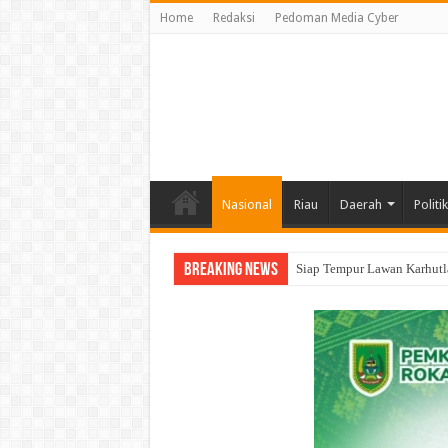
Home
Redaksi
Pedoman Media Cyber
Nasional
Riau
Daerah
Politik
Breaking News
Siap Tempur Lawan Karhutl
Kapolres Rohil dan PN Roh