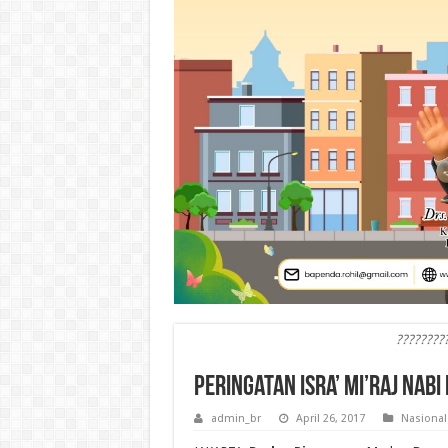
????????
Peringatan Isra’ Mi’raj Nab
admin_br
April 26, 2017
Nasional