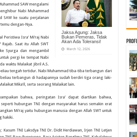
bi Muhammad SAW mengalami
 menghibur Nabi Muhammad
 SAW ke suatu perjalanan
ertemu dengan-Nya.
Jaksa Agung: Jaksa
Bukan Pemeras, Tidak
l Peristiwa Isra’ Mi’raj Nabi
Profi
Akan Ada Toleransi!
Rajab. Saat itu Allah SWT
March 12, 2026
gi ke Syurga dan mengambil
s untuk pergi ke tempat Nabi
waktu Malaikat Jibril A.S.
iau tengah tertidur. Nabi Muhammad tiba-tiba terbangun dari
beliau terbangun di hadapannya sudah berdiri tiga orang laki-
alaikat Mika’il, serta seorang Malaikat lain.
nyampaikan bahwa, peringatan Isra’ dapat diartikan bahwa,
seperti hubungan TNI dengan masyarakat harus semakin erat
angkan Mi’raj yaitu hubungan manusia dengan Allah SWT untuk
 hakiki.
a; Kasum TNI Laksdya TNI Dr. Didit Herdiawan, Irjen TNI Letjen
jen TNI Bayu Purwiyono, Para Asisten Panglima TNI, Kabalakpus