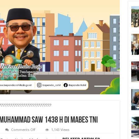
????????????????????????????
i Muhammad SAW 1438 H di Mabes TNI
on
Comments Off
1,143 Views
Peringatan
Isra’