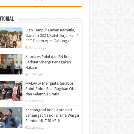
rtorial
Siap Tempur Lawan Karhutla,
Dandim 0321/Rohil Terjunkan 1
SST Dalam Apel Gabungan
4 hours ago
Kapolres Rohil dan PN Rohil
Perkuat Sinergi Penegakan
Hukum
1 day ago
MALARIA Mengintai Sinaboi
Rohil, Polda Riau Bagikan Obat
dan Kelambu Gratis
2 days ago
Kesbangpol Rohil Apresiasi
Semangat Nasionalisme Warga
Sambut HUT RI KE-81
2 days ago