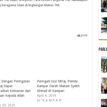
ng beragama Islam di lingkungan Mabes TNI.
print
Parl
: Dengan Peringatan
Peringati Isra’ Mi’raj, Pemda
’raj Dapat
Kampar Ziarah Makam Syekh
atkan Keimanan dan
Ahmad Al-Kampari
an Kepada Allah
April 4, 2019
In "K A M P A R"
y 20, 2023