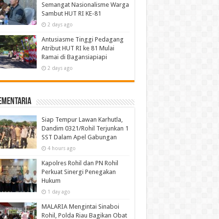
Semangat Nasionalisme Warga
Sambut HUT RI KE-81
2 days ago
Antusiasme Tinggi Pedagang
Atribut HUT RI ke 81 Mulai
Ramai di Bagansiapiapi
2 days ago
ementaria
Siap Tempur Lawan Karhutla,
Dandim 0321/Rohil Terjunkan 1
SST Dalam Apel Gabungan
4 hours ago
Kapolres Rohil dan PN Rohil
Perkuat Sinergi Penegakan
Hukum
1 day ago
MALARIA Mengintai Sinaboi
Rohil, Polda Riau Bagikan Obat