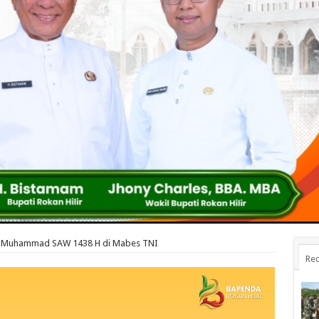
abi Muhammad SAW 1438 H di Mabes TNI
Rec