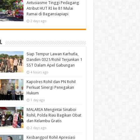
Antusiasme Tinggi Pedagang
Atribut HUT RI ke 81 Mulai
Ramai di Bagansiapiapi
2 days ago
l
Siap Tempur Lawan Karhutla,
Dandim 0321/Rohil Terjunkan 1
SST Dalam Apel Gabungan
4 hours ago
Kapolres Rohil dan PN Rohil
Perkuat Sinergi Penegakan
Hukum
1 day ago
MALARIA Mengintai Sinaboi
Rohil, Polda Riau Bagikan Obat
dan Kelambu Gratis
2 days ago
Kesbangpol Rohil Apresiasi