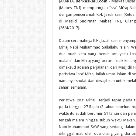
JAKARTA,
BerkasRiau.com –
Markas Besar 
(Mabes TNI) memperingati Isra’ Mi’raj 
dengan penceramah K.H. Jazuli zaini (Ketua
di Masjid Sudirman Mabes TNI, Cilang
(26/4/2017).
Dalam ceramahnya K.H. Jazuli zaini menyampa
Mi’raj Nabi Muhammad Sallallahu ‘alaihi W
dua buah kata yang penuh arti yaitu Isra
malam” dan Mi’raj yang berarti “naik ke lan
dimaksud adalah perjalanan dari Masjidil H
peristiwa Isra’ Mi’raj inilah umat Islam di
namanya sholat dan diwajibkan untuk mela
sehari semalam.
Peristiwa Isra’ Mi’raj terjadi tepat pada
pada tanggal 27 Rajab (3 tahun sebelum 
waktu itu sudah berumur 51 tahun dan peristi
tengah malam hingga subuh waktu Mekah. Pe
Nabi Muhammad SAW yang sedang dalam ke
ditinggal mati oleh dua orang yang dia cint