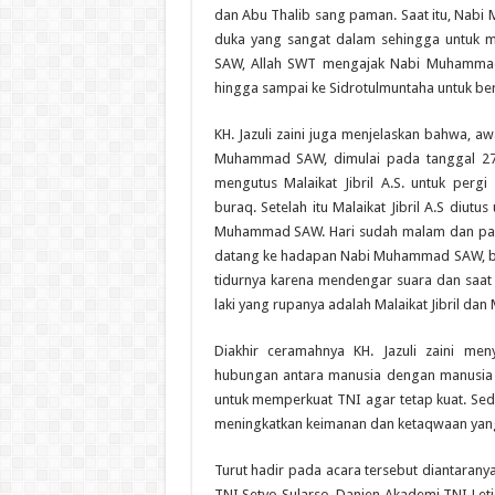
dan Abu Thalib sang paman. Saat itu, Na
duka yang sangat dalam sehingga untuk
SAW, Allah SWT mengajak Nabi Muhammad
hingga sampai ke Sidrotulmuntaha untuk b
KH. Jazuli zaini juga menjelaskan bahwa, awa
Muhammad SAW, dimulai pada tanggal 27 
mengutus Malaikat Jibril A.S. untuk per
buraq. Setelah itu Malaikat Jibril A.S diutu
Muhammad SAW. Hari sudah malam dan pada 
datang ke hadapan Nabi Muhammad SAW, bel
tidurnya karena mendengar suara dan saat 
laki yang rupanya adalah Malaikat Jibril dan M
Diakhir ceramahnya KH. Jazuli zaini me
hubungan antara manusia dengan manusia 
untuk memperkuat TNI agar tetap kuat. Sed
meningkatkan keimanan dan ketaqwaan yang
Turut hadir pada acara tersebut diantarany
TNI Setyo Sularso, Danjen Akademi TNI Let