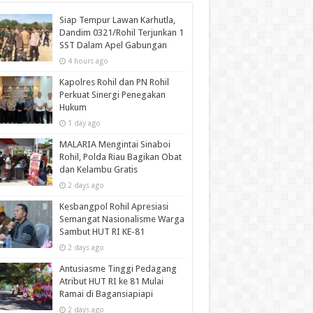
Siap Tempur Lawan Karhutla,
Dandim 0321/Rohil Terjunkan 1
SST Dalam Apel Gabungan
4 hours ago
Kapolres Rohil dan PN Rohil
Perkuat Sinergi Penegakan
Hukum
1 day ago
MALARIA Mengintai Sinaboi
Rohil, Polda Riau Bagikan Obat
dan Kelambu Gratis
2 days ago
Kesbangpol Rohil Apresiasi
Semangat Nasionalisme Warga
Sambut HUT RI KE-81
2 days ago
Antusiasme Tinggi Pedagang
Atribut HUT RI ke 81 Mulai
Ramai di Bagansiapiapi
2 days ago