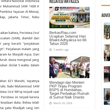
Related Articles
Tentara Nasional Indonesia
Mi’raj
Nabi
Nabi Muhammad SAW 1438 H
Muhammad
 Pembina Yayasan Al Minna),
SAW
1438
Adve
kap, Jakarta Timur, Rabu
H
di
Mabes
TNI
BerkasRiau.com
ikan bahwa, Peristiwa Isra’
Ucapkan Selamat Hari
assalam (SAW), diambil dari
Bhakti Adhyaksa ke-66
Tahun 2026
’ yang berarti “perjalanan
git”. Perjalanan malam yang
2 weeks ago
aram ke Masjidil Aqsa. Dari
 seluruh dunia mengenal yang
kukan sholat 5 waktu dalam
 tahun 621 Masehi, tepatnya
Mendagri dan Menteri
PKP Tinjau Program
hijrah). Nabi Muhammad SAW
BSPS di Humbahas,
wa Isra’ Mi’raj terjadi saat
Target Perbaikan Rumah
di Sumut Naik Drastis
ristiwa ini terjadi karena
adaan duka. Beliau telah
March 26, 2026
ai yaitu Khadijah sang istri