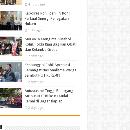
4 hours ago
Kapolres Rohil dan PN Rohil
Perkuat Sinergi Penegakan
Hukum
1 day ago
MALARIA Mengintai Sinaboi
Rohil, Polda Riau Bagikan Obat
dan Kelambu Gratis
2 days ago
Kesbangpol Rohil Apresiasi
Semangat Nasionalisme Warga
Sambut HUT RI KE-81
2 days ago
Antusiasme Tinggi Pedagang
Atribut HUT RI ke 81 Mulai
Ramai di Bagansiapiapi
2 days ago
i