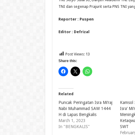
TNI dan segenap Prajurit serta PNS TNI ya
Reporter : Puspen
Editor : Defrizal
Post Views:
13
Share this:
Related
Puncak Peringatan Isra Mi’raj
Kamsol 
Nabi Muhammad SAW 1444
Isra’ Mi
H di Lapas Bengkalis
Meningk
March 1, 2023
Ketaqwa
In "BENGKALIS"
SWT
Februar