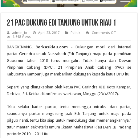
21 PAC Dukung Edi Tanjung Untuk Riau 1
on
admin_br
April 23, 2017
Politik
Comments Off
21
1,648 Views
PAC
Dukung
BANGKINANG,
BerkasRiau.com –
Dukungan moril dari internal
Edi
Tanjung
partai Gerindra untuk Nurzahedi (Edi Tanjung) maju pada pemilihan
Untuk
Gubernur tahun 2018 terus mengalir. Tidak hanya dari Dewan
Riau
1
Pimpinan Cabang (DPC), 21 Pimpinan Anak Cabang (PAC) se
Kabupaten Kampar juga memberikan dukungan kepada ketua DPD itu.
Seperti yang diungkapkan oleh ketua PAC Gerindra XIII Koto Kampar,
Defrizal, SH. Ketika dikonfirmasi wartawan, Minggu (23/4/2017).
“Kita selaku kader partai, tentu menunggu intruksi dari partai,
seandainya partai mengusung pak Edi Tanjung untuk maju pada
pilgub nanti, tentu kita siap untuk mendukung dan memenangkannya,”
tutur mantan sekretaris umum Ikatan Mahasiswa Riau IAIN IB Padang
periode 2010 – 2011 itu.