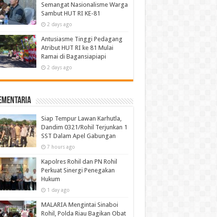
Semangat Nasionalisme Warga
Sambut HUT RI KE-81
2 days ago
Antusiasme Tinggi Pedagang
Atribut HUT RI ke 81 Mulai
Ramai di Bagansiapiapi
2 days ago
ementaria
Siap Tempur Lawan Karhutla,
Dandim 0321/Rohil Terjunkan 1
SST Dalam Apel Gabungan
7 hours ago
Kapolres Rohil dan PN Rohil
Perkuat Sinergi Penegakan
Hukum
1 day ago
MALARIA Mengintai Sinaboi
Rohil, Polda Riau Bagikan Obat