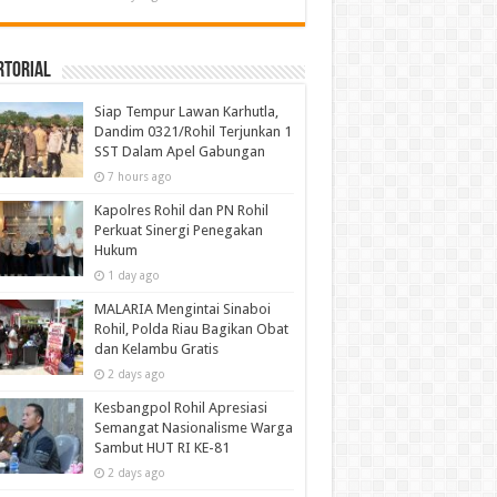
rtorial
Siap Tempur Lawan Karhutla,
Dandim 0321/Rohil Terjunkan 1
SST Dalam Apel Gabungan
7 hours ago
Kapolres Rohil dan PN Rohil
Perkuat Sinergi Penegakan
Hukum
1 day ago
MALARIA Mengintai Sinaboi
Rohil, Polda Riau Bagikan Obat
dan Kelambu Gratis
2 days ago
Kesbangpol Rohil Apresiasi
Semangat Nasionalisme Warga
Sambut HUT RI KE-81
2 days ago