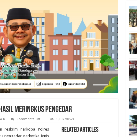
hasil Meringkus Pengedar
on
 A R
Comments Off
1,197 Views
Polres
Kampar
Related Articles
n reskrim narkoba Polres
Kembali
Berhasil
u pengedar narkotika jenis