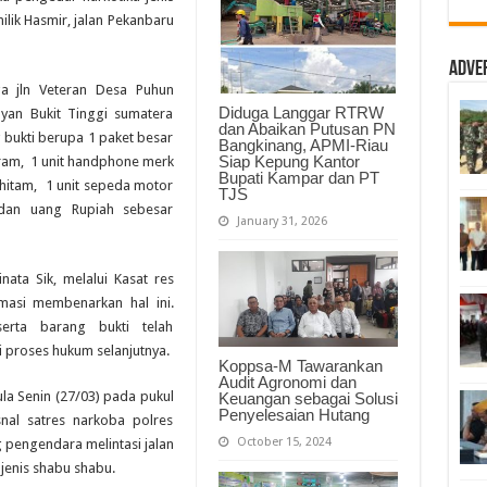
Meringkus
milik Hasmir, jalan Pekanbaru
Pengedar
Adve
a jln Veteran Desa Puhun
Diduga Langgar RTRW
yan Bukit Tinggi sumatera
dan Abaikan Putusan PN
 bukti berupa 1 paket besar
Bangkinang, APMI-Riau
Siap Kepung Kantor
gram, 1 unit handphone merk
Bupati Kampar dan PT
hitam, 1 unit sepeda motor
TJS
an uang Rupiah sebesar
January 31, 2026
ata Sik, melalui Kasat res
asi membenarkan hal ini.
rta barang bukti telah
 proses hukum selanjutnya.
Koppsa-M Tawarankan
Audit Agronomi dan
la Senin (27/03) pada pukul
Keuangan sebagai Solusi
Penyelesaian Hutang
snal satres narkoba polres
October 15, 2024
pengendara melintasi jalan
enis shabu shabu.