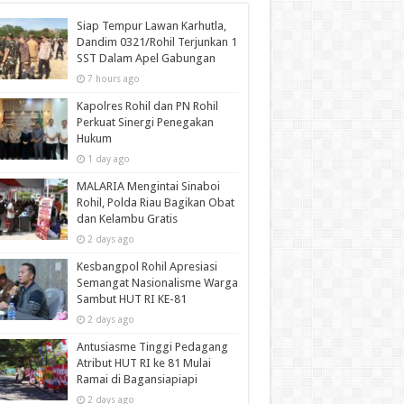
Siap Tempur Lawan Karhutla,
Dandim 0321/Rohil Terjunkan 1
SST Dalam Apel Gabungan
7 hours ago
Kapolres Rohil dan PN Rohil
Perkuat Sinergi Penegakan
Hukum
1 day ago
MALARIA Mengintai Sinaboi
Rohil, Polda Riau Bagikan Obat
dan Kelambu Gratis
2 days ago
Kesbangpol Rohil Apresiasi
Semangat Nasionalisme Warga
Sambut HUT RI KE-81
2 days ago
Antusiasme Tinggi Pedagang
Atribut HUT RI ke 81 Mulai
Ramai di Bagansiapiapi
2 days ago