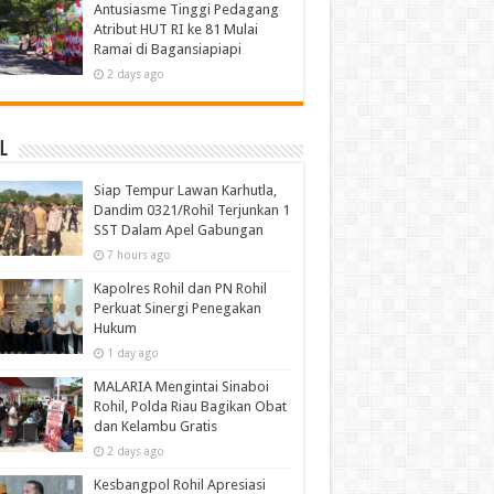
Antusiasme Tinggi Pedagang
Atribut HUT RI ke 81 Mulai
Ramai di Bagansiapiapi
2 days ago
l
Siap Tempur Lawan Karhutla,
Dandim 0321/Rohil Terjunkan 1
SST Dalam Apel Gabungan
7 hours ago
Kapolres Rohil dan PN Rohil
Perkuat Sinergi Penegakan
Hukum
1 day ago
MALARIA Mengintai Sinaboi
Rohil, Polda Riau Bagikan Obat
dan Kelambu Gratis
2 days ago
Kesbangpol Rohil Apresiasi