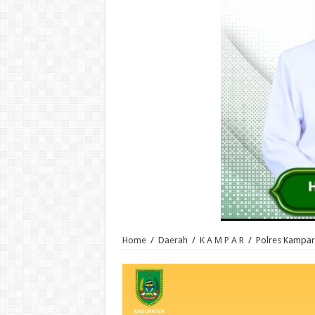
Home
/
Daerah
/
K A M P A R
/
Polres Kampar