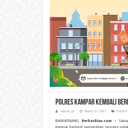
Polres Kampar Kembali Ber
admin_br
March 27, 2017
K A M P
BANGKINANG,
BerkasRiau.com –
Satua
Kampar berhasil menangkap seorang pelak