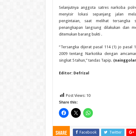
Selanjutnya anggota satres narkoba pol
menyisir lokasi sepanjang jalan mel
pengintaian, saat melihat tersangka
penangkapan langsung dilakukan dan m
ditemukan barang bukti .
“Tersangka dijerat pasal 114 (1) jo pasal
2009 tentang Narkotika dengan amcama
singkat 5 tahun,” tandas Tapip
. (nainggolan
Editor: Defrizal
Post Views:
10
Share this:
Facebook
Twitter
Share