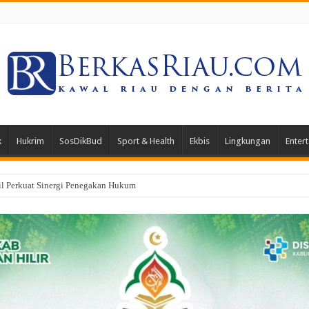
k
Hukrim
SosDikBud
Sport & Health
Ekbis
Lingkungan
Enter
 Rohil, Polda Riau Bagikan Obat dan Kelambu Gratis