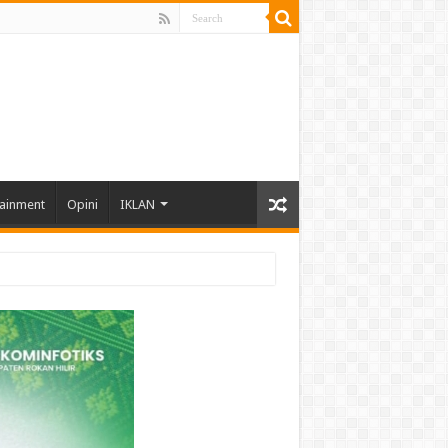
tainment
Opini
IKLAN