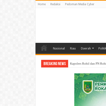
Home
Redaksi
Pedoman Media Cyber
Nasional
Riau
Daerah
Politi
Breaking News
MALARIA Mengintai Sinaboi