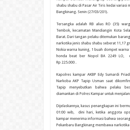
shabu shabu di Pasar Air Tiris kedai variasi 
Bangkinang. Senin (27/03/201).
Tersangka adalah RB alias RO (35) warg
Tembok, kecamatan Mandiangin Kota Sela
Barat. Dari tangan pelaku ditemukan barang
narkotika jenis shabu shabu seberat 11,17 
Nokia warna kuning, 1 buah dompet warna 
honda beat ber Nopol BA 2249 LO, d
Rp 225.000 .
Kapolres kampar AKBP Edy Sumardi Priadin
Narkoba AKP Tapip Usman saat dikomfirm
Tapip menyebutkan bahwa pelaku bese
diamankan di Polres Kampar untuk menjalani
Dijelaskannya, kasus penangkapan ini bermu
01:00 wib, dini hari, ketika anggota op
kampar menerima informasi bahwa seorang 
Pekanbaru Bangkinang membawa narkotika j