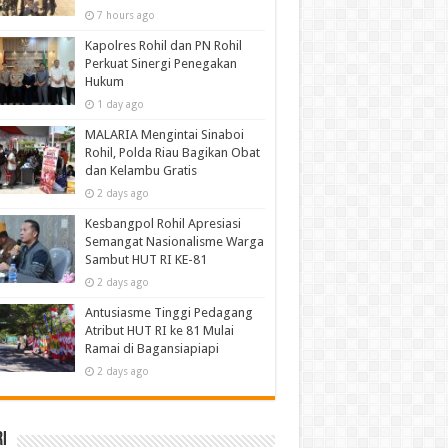
7 hours ago
Kapolres Rohil dan PN Rohil
Perkuat Sinergi Penegakan
Hukum
1 day ago
MALARIA Mengintai Sinaboi
Rohil, Polda Riau Bagikan Obat
dan Kelambu Gratis
2 days ago
Kesbangpol Rohil Apresiasi
Semangat Nasionalisme Warga
Sambut HUT RI KE-81
2 days ago
Antusiasme Tinggi Pedagang
Atribut HUT RI ke 81 Mulai
Ramai di Bagansiapiapi
2 days ago
i