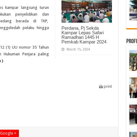
res kampar langsung turun
akukan penyelidikan dan
 sedang berada di TKP,
enggeledah pelaku hingga
Perdana, Pj Sekda
Kampar Lepas Safari
Ramadhan 1445 H
Profi
Pemkab Kampar 2024
 112 (1) UU nomor 35 Tahun
March 15, 2024
n Hukuman Penjara paling
 )
print
Google +