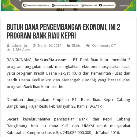
Butuh Dana Pengembangan Ekonomi, Ini 2
Program Bank Riau Kepri
on
admin_br
March 10, 2017
Ekbis
Comments Off
Butuh
2,584 Views
Dana
Pengembang
BANGKINANG,
BerkasRiau.com –
PT Bank Riau Kepri memiliki 2
Ekonomi,
Ini
program unggulan untuk meningkatkan ekonomi masyarakat kecil,
2
yaitu program Kredit Usaha Rakyat (KUR) dari Pemerintah Pusat dan
Program
Bank
Kredit Usaha Kecil Mikro dan Menengah (UMKM) yang berasal dari
Riau
Kepri
program Bank Riau Kepri sendiri.
Demikian diungkapkan Pimpinan PT. Bank Riau Kepri Cabang
Bangkinang, Fajar Restu Febriansyah SE, Kamis (9/3/17).
Secara keseluruhannya pencapaian Bank Riau Kepri Cabang
Bangkinang baik itu dana KUR dan UMKM untuk masyarakat
Kabupaten Kampar sebasar Rp. 243.082.000.000,- di Tahun 2016.