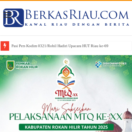
Pasi Pers Kodim 0321/Rohil Hadiri Upacara HUT Riau ke-69