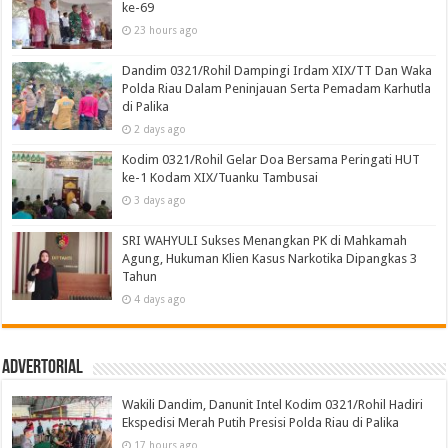
ke-69
23 hours ago
Dandim 0321/Rohil Dampingi Irdam XIX/TT Dan Waka
Polda Riau Dalam Peninjauan Serta Pemadam Karhutla
di Palika
2 days ago
Kodim 0321/Rohil Gelar Doa Bersama Peringati HUT
ke-1 Kodam XIX/Tuanku Tambusai
3 days ago
SRI WAHYULI Sukses Menangkan PK di Mahkamah
Agung, Hukuman Klien Kasus Narkotika Dipangkas 3
Tahun
4 days ago
Advertorial
Wakili Dandim, Danunit Intel Kodim 0321/Rohil Hadiri
Ekspedisi Merah Putih Presisi Polda Riau di Palika
17 hours ago