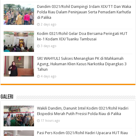
Dandim 0321/Rohil Dampingi Irdam XIX/TT Dan Waka
Polda Riau Dalam Peninjauan Serta Pemadam Karhutla
di Palika
2 days ago
Kodim 0321/Rohil Gelar Doa Bersama Peringati HUT
ke-1 Kodam XIX/Tuanku Tambusai
3 days ago
SRI WAHYULI Sukses Menangkan PK di Mahkamah
Agung, Hukuman Klien Kasus Narkotika Dipangkas 3
Tahun
4 days ago
Galeri
Wakili Dandim, Danunit Intel Kodim 0321/Rohil Hadiri
Ekspedisi Merah Putih Presisi Polda Riau di Palika
17 hours ago
Pasi Pers Kodim 0321/Rohil Hadiri Upacara HUT Riau