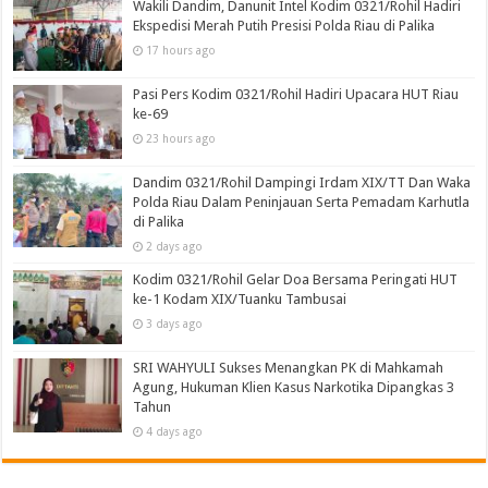
Wakili Dandim, Danunit Intel Kodim 0321/Rohil Hadiri
Ekspedisi Merah Putih Presisi Polda Riau di Palika
17 hours ago
Pasi Pers Kodim 0321/Rohil Hadiri Upacara HUT Riau
ke-69
23 hours ago
Dandim 0321/Rohil Dampingi Irdam XIX/TT Dan Waka
Polda Riau Dalam Peninjauan Serta Pemadam Karhutla
di Palika
2 days ago
Kodim 0321/Rohil Gelar Doa Bersama Peringati HUT
ke-1 Kodam XIX/Tuanku Tambusai
3 days ago
SRI WAHYULI Sukses Menangkan PK di Mahkamah
Agung, Hukuman Klien Kasus Narkotika Dipangkas 3
Tahun
4 days ago