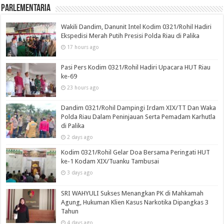
Parlementaria
Wakili Dandim, Danunit Intel Kodim 0321/Rohil Hadiri
Ekspedisi Merah Putih Presisi Polda Riau di Palika
17 hours ago
Pasi Pers Kodim 0321/Rohil Hadiri Upacara HUT Riau
ke-69
23 hours ago
Dandim 0321/Rohil Dampingi Irdam XIX/TT Dan Waka
Polda Riau Dalam Peninjauan Serta Pemadam Karhutla
di Palika
2 days ago
Kodim 0321/Rohil Gelar Doa Bersama Peringati HUT
ke-1 Kodam XIX/Tuanku Tambusai
3 days ago
SRI WAHYULI Sukses Menangkan PK di Mahkamah
Agung, Hukuman Klien Kasus Narkotika Dipangkas 3
Tahun
4 days ago