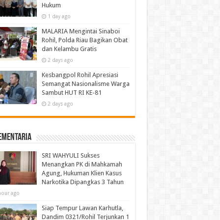
Hukum
1 day ago
MALARIA Mengintai Sinaboi
Rohil, Polda Riau Bagikan Obat
dan Kelambu Gratis
2 days ago
Kesbangpol Rohil Apresiasi
Semangat Nasionalisme Warga
Sambut HUT RI KE-81
2 days ago
ementaria
SRI WAHYULI Sukses
Menangkan PK di Mahkamah
Agung, Hukuman Klien Kasus
Narkotika Dipangkas 3 Tahun
hour ago
Siap Tempur Lawan Karhutla,
Dandim 0321/Rohil Terjunkan 1