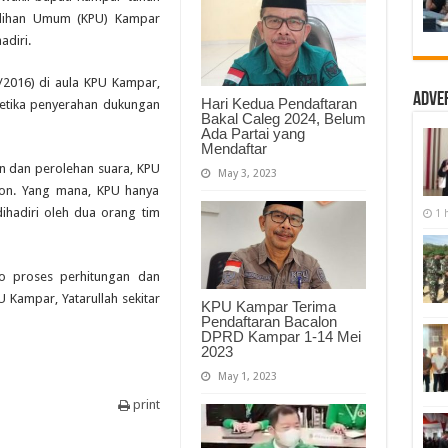
Dihadiri
ilihan Umum (KPU) Kampar
Paslon
adiri.
/2016) di aula KPU Kampar,
Adve
Hari Kedua Pendaftaran
ketika penyerahan dukungan
Bakal Caleg 2024, Belum
Ada Partai yang
Mendaftar
n dan perolehan suara, KPU
May 3, 2023
lon. Yang mana, KPU hanya
ihadiri oleh dua orang tim
1 
eno proses perhitungan dan
 Kampar, Yatarullah sekitar
KPU Kampar Terima
Pendaftaran Bacalon
DPRD Kampar 1-14 Mei
2023
May 1, 2023
print