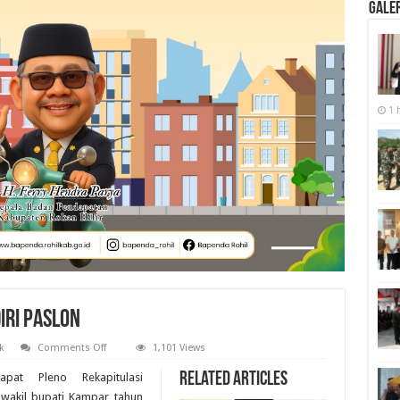
Galer
1 
iri Paslon
on
k
Comments Off
1,101 Views
Rapat
Pleno
Related Articles
at Pleno Rekapitulasi
KPU
Tidak
 wakil bupati Kampar tahun