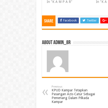
In "K A M P A R"
In "K A
Facebook
Twitter
Share
About admin_br
Previous
KPUD Kampar Tetapkan
Pasangan Azis-Catur Sebagai
Pemenang Dalam Pilkada
Kampar