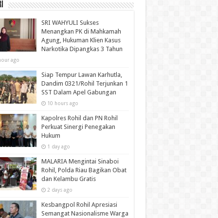
i
SRI WAHYULI Sukses
Menangkan PK di Mahkamah
Agung, Hukuman Klien Kasus
Narkotika Dipangkas 3 Tahun
hour ago
Siap Tempur Lawan Karhutla,
Dandim 0321/Rohil Terjunkan 1
SST Dalam Apel Gabungan
10 hours ago
Kapolres Rohil dan PN Rohil
Perkuat Sinergi Penegakan
Hukum
1 day ago
MALARIA Mengintai Sinaboi
Rohil, Polda Riau Bagikan Obat
dan Kelambu Gratis
2 days ago
Kesbangpol Rohil Apresiasi
Semangat Nasionalisme Warga