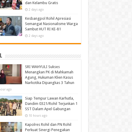
dan Kelambu Gratis
2 days ago
Kesbangpol Rohil Apresiasi
Semangat Nasionalisme Warga
Sambut HUT RI KE-81
2 days ago
l
SRI WAHYULI Sukses
Menangkan PK di Mahkamah
Agung, Hukuman Klien Kasus
Narkotika Dipangkas 3 Tahun
hour ago
Siap Tempur Lawan Karhutla,
Dandim 0321/Rohil Terjunkan 1
SST Dalam Apel Gabungan
10 hours ago
Kapolres Rohil dan PN Rohil
Perkuat Sinergi Penegakan