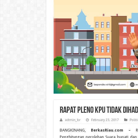
Rapat Pleno KPU Tidak Dihad
admin_br
February 23, 2017
Politi
BANGKINANG,
BerkasRiau.com –
Rap
Penghitungan perolehan Suara bupati dan