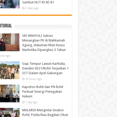
Sambut HUT RI KE-81
2 days ago
rtorial
SRI WAHYULI Sukses
Menangkan PK di Mahkamah
Agung, Hukuman Klien Kasus
Narkotika Dipangkas 3 Tahun
hour ago
Siap Tempur Lawan Karhutla,
Dandim 0321/Rohil Terjunkan 1
SST Dalam Apel Gabungan
10 hours ago
Kapolres Rohil dan PN Rohil
Perkuat Sinergi Penegakan
Hukum
1 day ago
MALARIA Mengintai Sinaboi
Rohil, Polda Riau Bagikan Obat