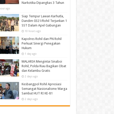
Narkotika Dipangkas 3 Tahun
hour ago
Siap Tempur Lawan Karhutla,
Dandim 0321/Rohil Terjunkan 1
SST Dalam Apel Gabungan
10 hours ago
Kapolres Rohil dan PN Rohil
Perkuat Sinergi Penegakan
Hukum
1 day ago
MALARIA Mengintai Sinaboi
Rohil, Polda Riau Bagikan Obat
dan Kelambu Gratis
2 days ago
Kesbangpol Rohil Apresiasi
Semangat Nasionalisme Warga
Sambut HUT RI KE-81
2 days ago