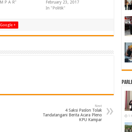
 M P A R"
February 23, 2017
In "Politik"
Google +
Parl
Next
4 Saksi Paslon Tolak
Tandatangani Berita Acara Pleno
1 
KPU Kampar