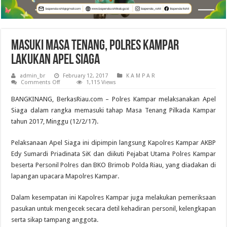
Masuki Masa Tenang, Polres Kampar
Lakukan Apel Siaga
admin_br
February 12, 2017
K A M P A R
on
Comments Off
1,115 Views
Masuki
Masa
BANGKINANG, BerkasRiau.com – Polres Kampar melaksanakan Apel
Tenang,
Polres
Siaga dalam rangka memasuki tahap Masa Tenang Pilkada Kampar
Kampar
tahun 2017, Minggu (12/2/17).
Lakukan
Apel
Siaga
Pelaksanaan Apel Siaga ini dipimpin langsung Kapolres Kampar AKBP
Edy Sumardi Priadinata SiK dan diikuti Pejabat Utama Polres Kampar
beserta Personil Polres dan BKO Brimob Polda Riau, yang diadakan di
lapangan upacara Mapolres Kampar.
Dalam kesempatan ini Kapolres Kampar juga melakukan pemeriksaan
pasukan untuk mengecek secara detil kehadiran personil, kelengkapan
serta sikap tampang anggota.