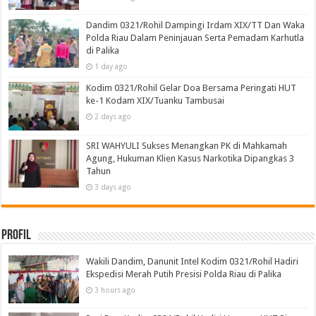
Dandim 0321/Rohil Dampingi Irdam XIX/TT Dan Waka
Polda Riau Dalam Peninjauan Serta Pemadam Karhutla
di Palika
1 day ago
Kodim 0321/Rohil Gelar Doa Bersama Peringati HUT
ke-1 Kodam XIX/Tuanku Tambusai
2 days ago
SRI WAHYULI Sukses Menangkan PK di Mahkamah
Agung, Hukuman Klien Kasus Narkotika Dipangkas 3
Tahun
3 days ago
Profil
Wakili Dandim, Danunit Intel Kodim 0321/Rohil Hadiri
Ekspedisi Merah Putih Presisi Polda Riau di Palika
3 hours ago