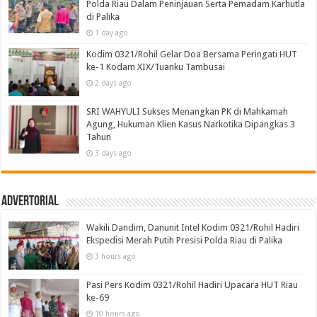
Polda Riau Dalam Peninjauan Serta Pemadam Karhutla
di Palika
1 day ago
Kodim 0321/Rohil Gelar Doa Bersama Peringati HUT
ke-1 Kodam XIX/Tuanku Tambusai
2 days ago
SRI WAHYULI Sukses Menangkan PK di Mahkamah
Agung, Hukuman Klien Kasus Narkotika Dipangkas 3
Tahun
3 days ago
Advertorial
Wakili Dandim, Danunit Intel Kodim 0321/Rohil Hadiri
Ekspedisi Merah Putih Presisi Polda Riau di Palika
3 hours ago
Pasi Pers Kodim 0321/Rohil Hadiri Upacara HUT Riau
ke-69
10 hours ago