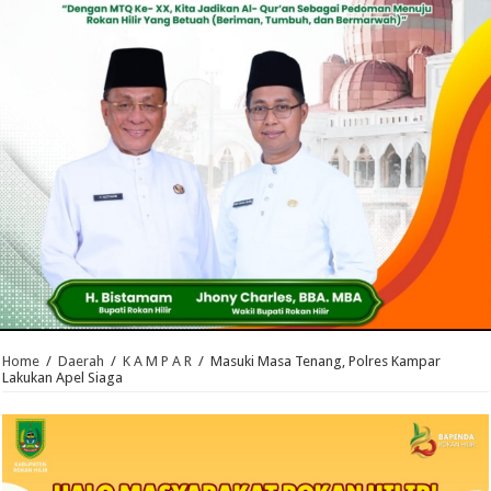
Home
/
Daerah
/
K A M P A R
/
Masuki Masa Tenang, Polres Kampar
Lakukan Apel Siaga