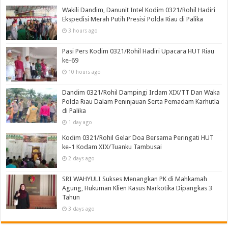
Wakili Dandim, Danunit Intel Kodim 0321/Rohil Hadiri
Ekspedisi Merah Putih Presisi Polda Riau di Palika
3 hours ago
Pasi Pers Kodim 0321/Rohil Hadiri Upacara HUT Riau
ke-69
10 hours ago
Dandim 0321/Rohil Dampingi Irdam XIX/TT Dan Waka
Polda Riau Dalam Peninjauan Serta Pemadam Karhutla
di Palika
1 day ago
Kodim 0321/Rohil Gelar Doa Bersama Peringati HUT
ke-1 Kodam XIX/Tuanku Tambusai
2 days ago
SRI WAHYULI Sukses Menangkan PK di Mahkamah
Agung, Hukuman Klien Kasus Narkotika Dipangkas 3
Tahun
3 days ago