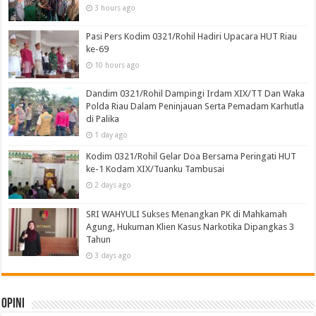
3 hours ago
Pasi Pers Kodim 0321/Rohil Hadiri Upacara HUT Riau
ke-69
10 hours ago
Dandim 0321/Rohil Dampingi Irdam XIX/TT Dan Waka
Polda Riau Dalam Peninjauan Serta Pemadam Karhutla
di Palika
1 day ago
Kodim 0321/Rohil Gelar Doa Bersama Peringati HUT
ke-1 Kodam XIX/Tuanku Tambusai
2 days ago
SRI WAHYULI Sukses Menangkan PK di Mahkamah
Agung, Hukuman Klien Kasus Narkotika Dipangkas 3
Tahun
3 days ago
Opini