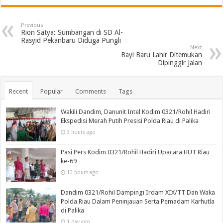
Previous
Rion Satya: Sumbangan di SD Al-
Rasyid Pekanbaru Diduga Pungli
Next
Bayi Baru Lahir Ditemukan
Dipinggir Jalan
Recent
Popular
Comments
Tags
Wakili Dandim, Danunit Intel Kodim 0321/Rohil Hadiri
Ekspedisi Merah Putih Presisi Polda Riau di Palika
3 hours ago
Pasi Pers Kodim 0321/Rohil Hadiri Upacara HUT Riau
ke-69
10 hours ago
Dandim 0321/Rohil Dampingi Irdam XIX/TT Dan Waka
Polda Riau Dalam Peninjauan Serta Pemadam Karhutla
di Palika
1 day ago