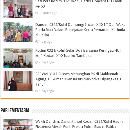
Pasi Pers Kodim 0321/Rohil Hadiri Upacara HUT Riau
ke-69
10 hours ago
Dandim 0321/Rohil Dampingi Irdam XIX/TT Dan Waka
Polda Riau Dalam Peninjauan Serta Pemadam Karhutla
di Palika
1 day ago
Kodim 0321/Rohil Gelar Doa Bersama Peringati HUT
ke-1 Kodam XIX/Tuanku Tambusai
2 days ago
SRI WAHYULI Sukses Menangkan PK di Mahkamah
Agung, Hukuman Klien Kasus Narkotika Dipangkas 3
Tahun
3 days ago
Parlementaria
Wakili Dandim, Danunit Intel Kodim 0321/Rohil Hadiri
Ekspedisi Merah Putih Presisi Polda Riau di Palika