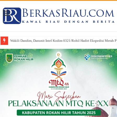
Wakili Dandim, Danunit Intel Kodim 0321/Rohil Hadiri Ekspedisi Merah Put
Pasi Pers Kodim 0321/Rohil Hadiri Upacara HUT Riau ke-69