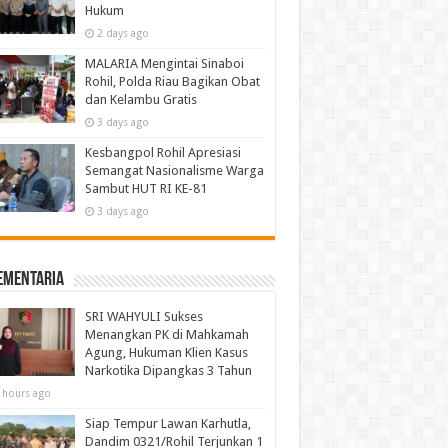
Hukum
2 days ago
MALARIA Mengintai Sinaboi
Rohil, Polda Riau Bagikan Obat
dan Kelambu Gratis
3 days ago
Kesbangpol Rohil Apresiasi
Semangat Nasionalisme Warga
Sambut HUT RI KE-81
3 days ago
ementaria
SRI WAHYULI Sukses
Menangkan PK di Mahkamah
Agung, Hukuman Klien Kasus
Narkotika Dipangkas 3 Tahun
 hours ago
Siap Tempur Lawan Karhutla,
Dandim 0321/Rohil Terjunkan 1