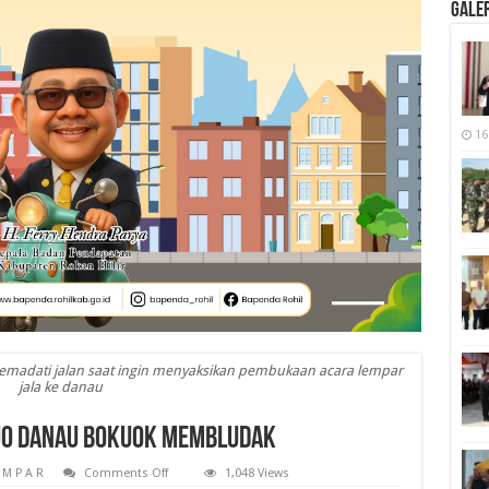
Galer
16
emadati jalan saat ingin menyaksikan pembukaan acara lempar
jala ke danau
uo Danau Bokuok Membludak
on
 M P A R
Comments Off
1,048 Views
Pengunjung