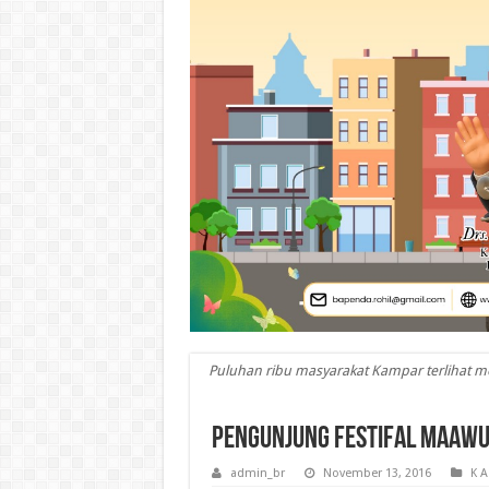
Puluhan ribu masyarakat Kampar terlihat m
Pengunjung Festifal Maaw
admin_br
November 13, 2016
K A