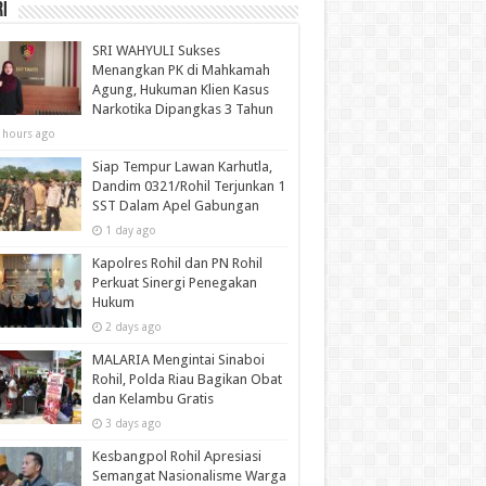
i
SRI WAHYULI Sukses
Menangkan PK di Mahkamah
Agung, Hukuman Klien Kasus
Narkotika Dipangkas 3 Tahun
 hours ago
Siap Tempur Lawan Karhutla,
Dandim 0321/Rohil Terjunkan 1
SST Dalam Apel Gabungan
1 day ago
Kapolres Rohil dan PN Rohil
Perkuat Sinergi Penegakan
Hukum
2 days ago
MALARIA Mengintai Sinaboi
Rohil, Polda Riau Bagikan Obat
dan Kelambu Gratis
3 days ago
Kesbangpol Rohil Apresiasi
Semangat Nasionalisme Warga