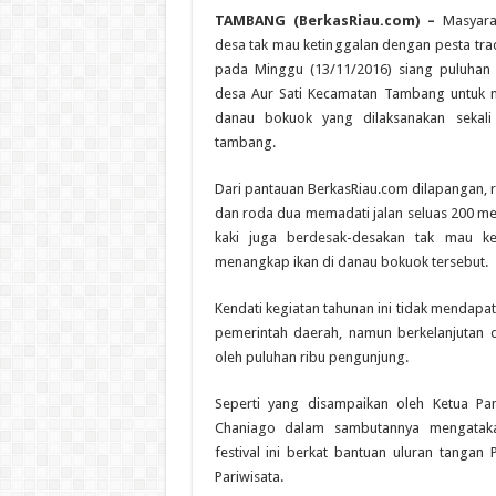
TAMBANG (BerkasRiau.com) –
Masyarak
desa tak mau ketinggalan dengan pesta tradi
pada Minggu (13/11/2016) siang puluhan
desa Aur Sati Kecamatan Tambang untuk m
danau bokuok yang dilaksanakan sekali
tambang.
Dari pantauan BerkasRiau.com dilapangan, 
dan roda dua memadati jalan seluas 200 met
kaki juga berdesak-desakan tak mau ket
menangkap ikan di danau bokuok tersebut.
Kendati kegiatan tahunan ini tidak mendapat
pemerintah daerah, namun berkelanjutan 
oleh puluhan ribu pengunjung.
Seperti yang disampaikan oleh Ketua Pan
Chaniago dalam sambutannya mengatakan
festival ini berkat bantuan uluran tangan
Pariwisata.