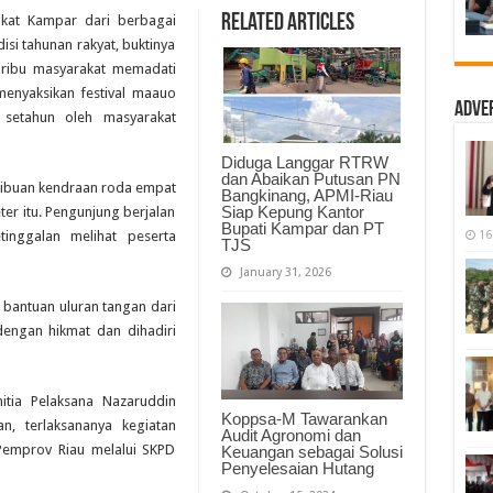
Festifal
Related Articles
at Kampar dari berbagai
Maawuo
Danau
si tahunan rakyat, buktinya
Bokuok
 ribu masyarakat memadati
Membludak
enyaksikan festival maauo
Adve
 setahun oleh masyarakat
Diduga Langgar RTRW
dan Abaikan Putusan PN
ribuan kendraan roda empat
Bangkinang, APMI-Riau
Siap Kepung Kantor
er itu. Pengunjung berjalan
Bupati Kampar dan PT
inggalan melihat peserta
16
TJS
January 31, 2026
 bantuan uluran tangan dari
dengan hikmat dan dihadiri
itia Pelaksana Nazaruddin
Koppsa-M Tawarankan
, terlaksananya kegiatan
Audit Agronomi dan
 Pemprov Riau melalui SKPD
Keuangan sebagai Solusi
Penyelesaian Hutang