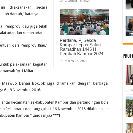
October 15, 2024
ni dilaksanakan secara
ntah daerah,” katanya.
a, Pemprov Riau juga telah
ai adat dan rumah adat.
Perdana, Pj Sekda
Kampar Lepas Safari
tuan dari Pemprov Riau,”
Ramadhan 1445 H
Pemkab Kampar 2024
Profi
March 15, 2024
untuk pelaksanaan kegiatan
ebanyak Rp 1 Miliar.
val Maawuo Danau Bokuok juga diramaikan dengan berbagai
gga 6-19 November 2016.
16
h antar kecamatan se-Kabupaten Kampar dan pertandingan bola
Kota Pekanbaru dan tanggal 11-16 November 2016 dilaksanakan
bupaten Kampar,” tandasnya.
(***)