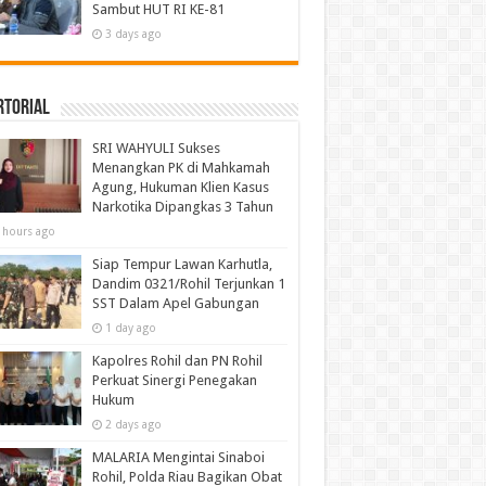
Sambut HUT RI KE-81
3 days ago
rtorial
SRI WAHYULI Sukses
Menangkan PK di Mahkamah
Agung, Hukuman Klien Kasus
Narkotika Dipangkas 3 Tahun
 hours ago
Siap Tempur Lawan Karhutla,
Dandim 0321/Rohil Terjunkan 1
SST Dalam Apel Gabungan
1 day ago
Kapolres Rohil dan PN Rohil
Perkuat Sinergi Penegakan
Hukum
2 days ago
MALARIA Mengintai Sinaboi
Rohil, Polda Riau Bagikan Obat