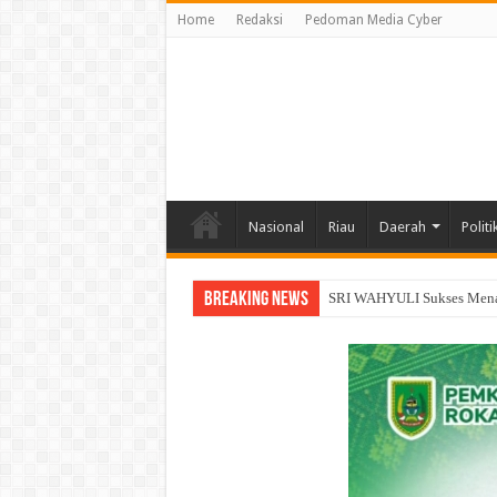
Home
Redaksi
Pedoman Media Cyber
Nasional
Riau
Daerah
Politi
Breaking News
Siap Tempur Lawan Karhutl