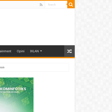
tainment
Opini
IKLAN