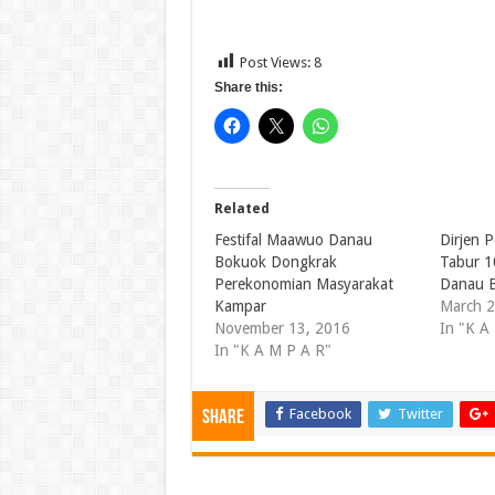
Post Views:
8
Share this:
Related
Festifal Maawuo Danau
Dirjen 
Bokuok Dongkrak
Tabur 1
Perekonomian Masyarakat
Danau 
Kampar
March 2
November 13, 2016
In "K A
In "K A M P A R"
Facebook
Twitter
Share