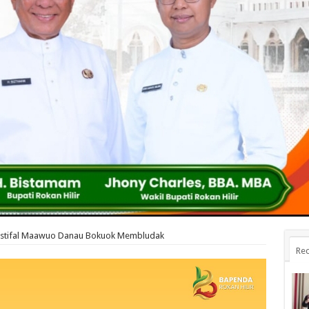
estifal Maawuo Danau Bokuok Membludak
Rec