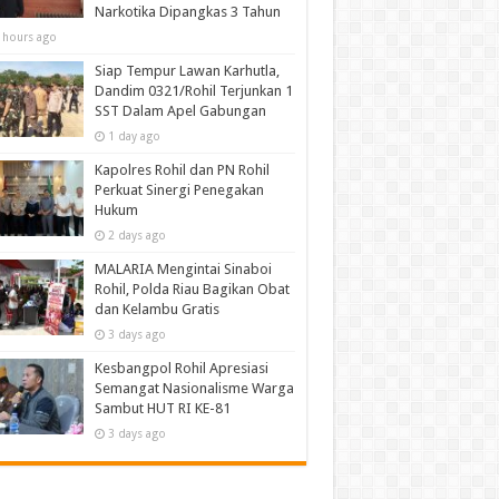
Narkotika Dipangkas 3 Tahun
 hours ago
Siap Tempur Lawan Karhutla,
Dandim 0321/Rohil Terjunkan 1
SST Dalam Apel Gabungan
1 day ago
Kapolres Rohil dan PN Rohil
Perkuat Sinergi Penegakan
Hukum
2 days ago
MALARIA Mengintai Sinaboi
Rohil, Polda Riau Bagikan Obat
dan Kelambu Gratis
3 days ago
Kesbangpol Rohil Apresiasi
Semangat Nasionalisme Warga
Sambut HUT RI KE-81
3 days ago