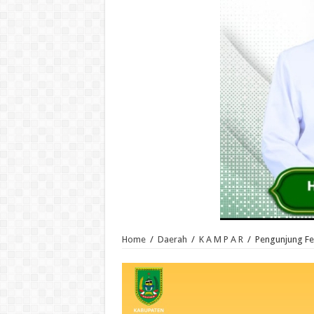
Home
/
Daerah
/
K A M P A R
/
Pengunjung F