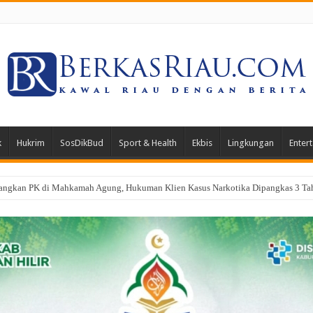
k
Hukrim
SosDikBud
Sport & Health
Ekbis
Lingkungan
Enter
a, Dandim 0321/Rohil Terjunkan 1 SST Dalam Apel Gabungan