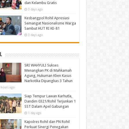
dan Kelambu Gratis
3 days ago
Kesbangpol Rohil Apresiasi
Semangat Nasionalisme Warga
Sambut HUT RI KE-81
3 days ago
l
SRI WAHYULI Sukses
Menangkan PK di Mahkamah
Agung, Hukuman Klien Kasus
Narkotika Dipangkas 3 Tahun
 hours ago
Siap Tempur Lawan Karhutla,
Dandim 0321/Rohil Terjunkan 1
SST Dalam Apel Gabungan
1 day ago
Kapolres Rohil dan PN Rohil
Perkuat Sinergi Penegakan