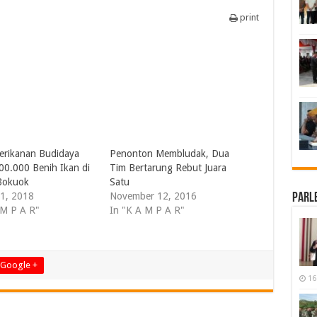
print
Perikanan Budidaya
Penonton Membludak, Dua
00.000 Benih Ikan di
Tim Bertarung Rebut Juara
Bokuok
Satu
1, 2018
November 12, 2016
Parl
 M P A R"
In "K A M P A R"
Google +
16