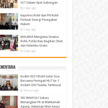
SST Dalam Apel Gabungan
2 days ago
Kapolres Rohil dan PN Rohil
Perkuat Sinergi Penegakan
Hukum
3 days ago
MALARIA Mengintai Sinaboi
Rohil, Polda Riau Bagikan Obat
dan Kelambu Gratis
4 days ago
ementaria
Kodim 0321/Rohil Gelar Doa
Bersama Peringati HUT ke-1
Kodam XIX/Tuanku Tambusai
18 hours ago
SRI WAHYULI Sukses
Menangkan PK di Mahkamah
Agung, Hukuman Klien Kasus