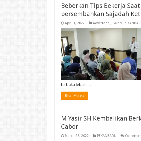
Beberkan Tips Bekerja Saat
persembahkan Sajadah Ke
April 1, 2022
Advertorial
,
Galeri
,
PEKANBAR
terbuka lebar. …
Read More »
M Yasir SH Kembalikan Ber
Cabor
March 28, 2022
PEKANBARU
Comments