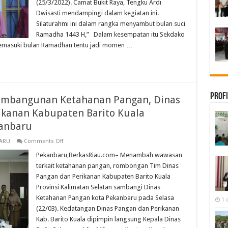
(25/3/2022). Camat Bukit Raya, Tengku Ardi
Bukit
Raya
Dwisasti mendampingi dalam kegiatan ini.
Silaturahmi ini dalam rangka menyambut bulan suci
Ramadha 1443 H,” Dalam kesempatan itu Sekdako
masuki bulan Ramadhan tentu jadi momen …
Profi
Pembangunan Ketahanan Pangan, Dinas
kanan Kabupaten Barito Kuala
kanbaru
on
ARU
Comments Off
Tindaklanjuti
Kerjasama
Pekanbaru,BerkasRiau.com– Menambah wawasan
Pembangunan
terkait ketahanan pangan, rombongan Tim Dinas
Ketahanan
Pangan,
Pangan dan Perikanan Kabupaten Barito Kuala
Dinas
Provinsi Kalimatan Selatan sambangi Dinas
Ketahanan
Pangan
Ketahanan Pangan kota Pekanbaru pada Selasa
1 
dan
Perikanan
(22/03). Kedatangan Dinas Pangan dan Perikanan
Kabupaten
Kab. Barito Kuala dipimpin langsung Kepala Dinas
Barito
Kuala