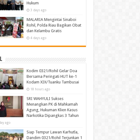
Hukum
3 days ago
MALARIA Mengintai Sinaboi
Rohil, Polda Riau Bagikan Obat
dan Kelambu Gratis
4 days ago
l
Kodim 0321/Rohil Gelar Doa
Bersama Peringati HUT ke-1
Kodam XIX/Tuanku Tambusai
18 hours ago
SRI WAHYULI Sukses
Menangkan PK di Mahkamah
Agung, Hukuman Klien Kasus
Narkotika Dipangkas 3 Tahun
day ago
Siap Tempur Lawan Karhutla,
Dandim 0321/Rohil Terjunkan 1