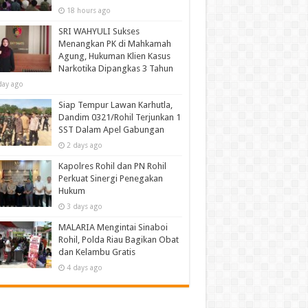
18 hours ago
SRI WAHYULI Sukses
Menangkan PK di Mahkamah
Agung, Hukuman Klien Kasus
Narkotika Dipangkas 3 Tahun
day ago
Siap Tempur Lawan Karhutla,
Dandim 0321/Rohil Terjunkan 1
SST Dalam Apel Gabungan
2 days ago
Kapolres Rohil dan PN Rohil
Perkuat Sinergi Penegakan
Hukum
3 days ago
MALARIA Mengintai Sinaboi
Rohil, Polda Riau Bagikan Obat
dan Kelambu Gratis
4 days ago