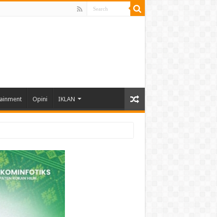
tainment
Opini
IKLAN
hun