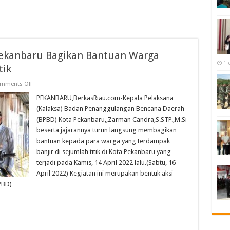
Pekanbaru Bagikan Bantuan Warga
1 
tik
on
mments Off
Bentuk
Peduli
PEKANBARU,BerkasRiau.com-Kepala Pelaksana
BPBD
(Kalaksa) Badan Penanggulangan Bencana Daerah
Kota
Pekanbaru
(BPBD) Kota Pekanbaru,,Zarman Candra,S.STP.,M.Si
Bagikan
beserta jajarannya turun langsung membagikan
Bantuan
Warga
bantuan kepada para warga yang terdampak
Dampak
Banjir
banjir di sejumlah titik di Kota Pekanbaru yang
Sejumlah
terjadi pada Kamis, 14 April 2022 lalu.(Sabtu, 16
Titik
April 2022) Kegiatan ini merupakan bentuk aksi
PBD) …