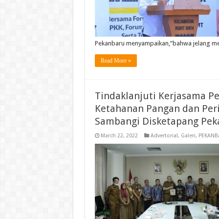
Pekanbaru menyampaikan,”bahwa jelang me
Read More »
Tindaklanjuti Kerjasama 
Ketahanan Pangan dan Peri
Sambangi Disketapang Pe
March 22, 2022
Advertorial
,
Galeri
,
PEKANB