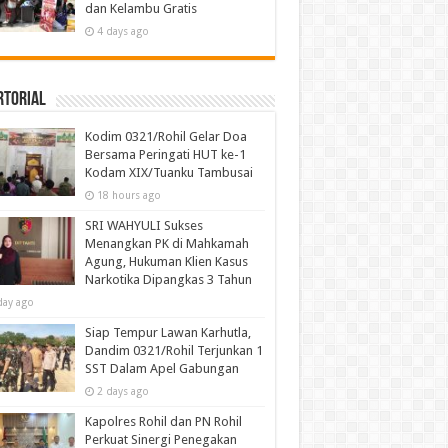
dan Kelambu Gratis
4 days ago
rtorial
Kodim 0321/Rohil Gelar Doa
Bersama Peringati HUT ke-1
Kodam XIX/Tuanku Tambusai
18 hours ago
SRI WAHYULI Sukses
Menangkan PK di Mahkamah
Agung, Hukuman Klien Kasus
Narkotika Dipangkas 3 Tahun
day ago
Siap Tempur Lawan Karhutla,
Dandim 0321/Rohil Terjunkan 1
SST Dalam Apel Gabungan
2 days ago
Kapolres Rohil dan PN Rohil
Perkuat Sinergi Penegakan