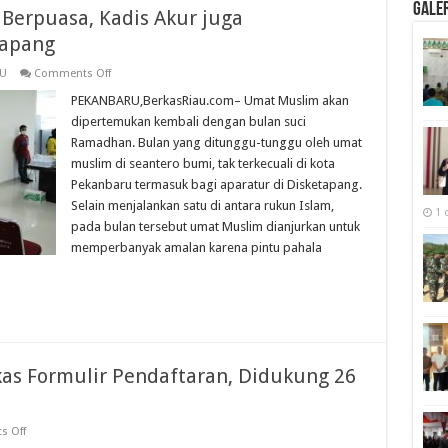
Galer
 Berpuasa, Kadis Akur juga
tapang
on
U
Comments Off
Beberkan
Tips
PEKANBARU,BerkasRiau.com– Umat Muslim akan
Bekerja
dipertemukan kembali dengan bulan suci
Saat
Berpuasa,
Ramadhan. Bulan yang ditunggu-tunggu oleh umat
Kadis
muslim di seantero bumi, tak terkecuali di kota
Akur
juga
Pekanbaru termasuk bagi aparatur di Disketapang.
persembahkan
Sajadah
Selain menjalankan satu di antara rukun Islam,
1 
Ketapang
pada bulan tersebut umat Muslim dianjurkan untuk
memperbanyak amalan karena pintu pahala
kas Formulir Pendaftaran, Didukung 26
on
 Off
M