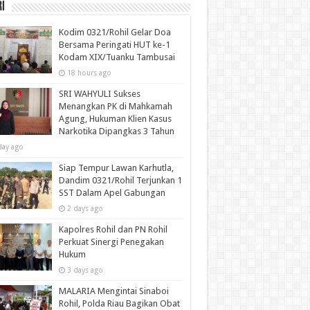
i
Kodim 0321/Rohil Gelar Doa
Bersama Peringati HUT ke-1
Kodam XIX/Tuanku Tambusai
18 hours ago
SRI WAHYULI Sukses
Menangkan PK di Mahkamah
Agung, Hukuman Klien Kasus
Narkotika Dipangkas 3 Tahun
day ago
Siap Tempur Lawan Karhutla,
Dandim 0321/Rohil Terjunkan 1
SST Dalam Apel Gabungan
2 days ago
Kapolres Rohil dan PN Rohil
Perkuat Sinergi Penegakan
Hukum
3 days ago
MALARIA Mengintai Sinaboi
Rohil, Polda Riau Bagikan Obat