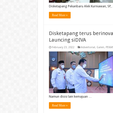
Disketapang Pekanbaru Alek Kurniawan, SP,
Read More »
Disketapang terus berinova
Launcing siDIVA
February 23, 2022
Advertorial
,
Galeri
,
PEKA
Namun disisi lain kemajuan …
Read More »