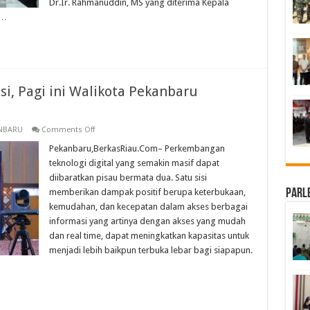
Dr.Ir. Rahmanuddin, MS yang diterima Kepala
Sambangi
 …
Disketapang
Pekanbaru
si, Pagi ini Walikota Pekanbaru
on
NBARU
Comments Off
Disketapang
terus
Pekanbaru,BerkasRiau.Com– Perkembangan
berinovasi,
teknologi digital yang semakin masif dapat
Pagi
ini
diibaratkan pisau bermata dua. Satu sisi
Walikota
memberikan dampak positif berupa keterbukaan,
Parl
Pekanbaru
Launcing
kemudahan, dan kecepatan dalam akses berbagai
siDIVA
informasi yang artinya dengan akses yang mudah
dan real time, dapat meningkatkan kapasitas untuk
menjadi lebih baikpun terbuka lebar bagi siapapun.