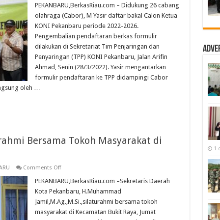
Yasir
PEKANBARU,BerkasRiau.com – Didukung 26 cabang
SH
olahraga (Cabor), M Yasir daftar bakal Calon Ketua
Kembalikan
Berkas
KONI Pekanbaru periode 2022-2026.
Formulir
Pengembalian pendaftaran berkas formulir
Pendaftaran,
Didukung
dilakukan di Sekretariat Tim Penjaringan dan
Adve
26
Cabor
Penyaringan (TPP) KONI Pekanbaru, Jalan Arifin
Ahmad, Senin (28/3/2022). Yasir mengantarkan
formulir pendaftaran ke TPP didampingi Cabor
angsung oleh …
rahmi Bersama Tokoh Masyarakat di
1 
on
ARU
Comments Off
Sekdako
Pekanbaru
PEKANBARU,BerkasRiau.com –Sekretaris Daerah
Silaturrahmi
Kota Pekanbaru, H.Muhammad
Bersama
Tokoh
Jamil,M.Ag.,M.Si.,silaturahmi bersama tokoh
Masyarakat
masyarakat di Kecamatan Bukit Raya, Jumat
di
Kecamatan