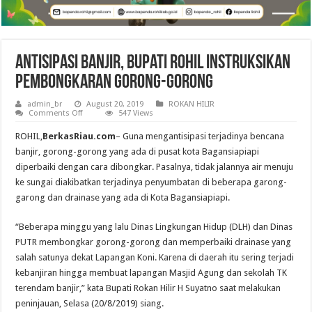
Antisipasi Banjir, Bupati Rohil Instruksikan
Pembongkaran Gorong-gorong
admin_br
August 20, 2019
ROKAN HILIR
on
Comments Off
547 Views
Antisipasi
Banjir,
ROHIL,
BerkasRiau.com
– Guna mengantisipasi terjadinya bencana
Bupati
Rohil
banjir, gorong-gorong yang ada di pusat kota Bagansiapiapi
Instruksikan
diperbaiki dengan cara dibongkar. Pasalnya, tidak jalannya air menuju
Pembongkaran
Gorong-
ke sungai diakibatkan terjadinya penyumbatan di beberapa garong-
gorong
garong dan drainase yang ada di Kota Bagansiapiapi.
“Beberapa minggu yang lalu Dinas Lingkungan Hidup (DLH) dan Dinas
PUTR membongkar gorong-gorong dan memperbaiki drainase yang
salah satunya dekat Lapangan Koni. Karena di daerah itu sering terjadi
kebanjiran hingga membuat lapangan Masjid Agung dan sekolah TK
terendam banjir,” kata Bupati Rokan Hilir H Suyatno saat melakukan
peninjauan, Selasa (20/8/2019) siang.