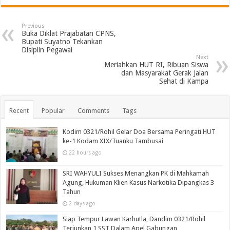
Previous
Buka Diklat Prajabatan CPNS,
Bupati Suyatno Tekankan
Disiplin Pegawai
Next
Meriahkan HUT RI, Ribuan Siswa
dan Masyarakat Gerak Jalan
Sehat di Kampa
Recent
Popular
Comments
Tags
Kodim 0321/Rohil Gelar Doa Bersama Peringati HUT
ke-1 Kodam XIX/Tuanku Tambusai
22 hours ago
SRI WAHYULI Sukses Menangkan PK di Mahkamah
Agung, Hukuman Klien Kasus Narkotika Dipangkas 3
Tahun
2 days ago
Siap Tempur Lawan Karhutla, Dandim 0321/Rohil
Terjunkan 1 SST Dalam Apel Gabungan