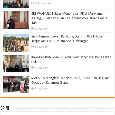
22 hours ago
SRI WAHYULI Sukses Menangkan PK di Mahkamah
Agung, Hukuman Klien Kasus Narkotika Dipangkas 3
Tahun
2 days ago
Siap Tempur Lawan Karhutla, Dandim 0321/Rohil
Terjunkan 1 SST Dalam Apel Gabungan
2 days ago
Kapolres Rohil dan PN Rohil Perkuat Sinergi Penegakan
Hukum
3 days ago
MALARIA Mengintai Sinaboi Rohil, Polda Riau Bagikan
Obat dan Kelambu Gratis
4 days ago
Opini