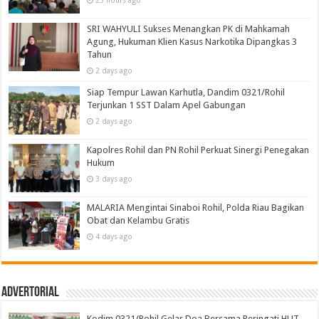
SRI WAHYULI Sukses Menangkan PK di Mahkamah
Agung, Hukuman Klien Kasus Narkotika Dipangkas 3
Tahun
2 days ago
Siap Tempur Lawan Karhutla, Dandim 0321/Rohil
Terjunkan 1 SST Dalam Apel Gabungan
2 days ago
Kapolres Rohil dan PN Rohil Perkuat Sinergi Penegakan
Hukum
3 days ago
MALARIA Mengintai Sinaboi Rohil, Polda Riau Bagikan
Obat dan Kelambu Gratis
4 days ago
Advertorial
Kodim 0321/Rohil Gelar Doa Bersama Peringati HUT