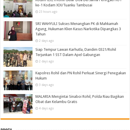
ke-1 Kodam XIX/Tuanku Tambusai
23 hours ago
SRI WAHYULI Sukses Menangkan PK di Mahkamah
Agung, Hukuman Klien Kasus Narkotika Dipangkas 3
Tahun
2 days ago
Siap Tempur Lawan Karhutla, Dandim 0321/Rohil
Terjunkan 1 SST Dalam Apel Gabungan
2 days ago
Kapolres Rohil dan PN Rohil Perkuat Sinergi Penegakan
Hukum
3 days ago
MALARIA Mengintai Sinaboi Rohil, Polda Riau Bagikan
Obat dan Kelambu Gratis
4 days ago