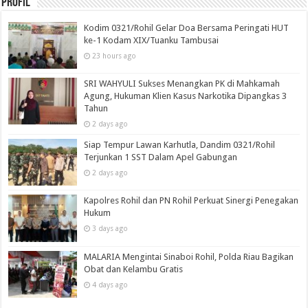
Profil
Kodim 0321/Rohil Gelar Doa Bersama Peringati HUT
ke-1 Kodam XIX/Tuanku Tambusai
23 hours ago
SRI WAHYULI Sukses Menangkan PK di Mahkamah
Agung, Hukuman Klien Kasus Narkotika Dipangkas 3
Tahun
2 days ago
Siap Tempur Lawan Karhutla, Dandim 0321/Rohil
Terjunkan 1 SST Dalam Apel Gabungan
2 days ago
Kapolres Rohil dan PN Rohil Perkuat Sinergi Penegakan
Hukum
3 days ago
MALARIA Mengintai Sinaboi Rohil, Polda Riau Bagikan
Obat dan Kelambu Gratis
4 days ago