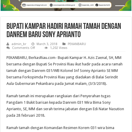
Bupati Kampar Hadiri Ramah Tamah Dengan
Danrem Baru Sony Aprianto
admin_br
March 3, 2018
PEKANBARU
on
Comments Off
1,202 Views
Bupati
Kampar
PEKANBARU, BerkasRiau.com- Bupati Kampar H. Azis Zaenal, SH, MM
Hadiri
Ramah
bersama dengan Bupati Se Provinsi Riau ikut hadir pada acara ramah
Tamah
tamah dengan Danrem 031/WB Kolonel Inf Sonny Aprianto SE MM
Dengan
Danrem
bersama Forkopimda Provinsi Riau yang diadakan di Balai Serindit
Baru
Sony
Aula Gubernuran Pekanbaru pada Jumat malam, (3/3/2018).
Aprianto
Ramah tamah ini merupakan rangkaian dari Penyerahan tugas
Pangdam 1 Bukit barisan kepada Danrem 031 Wira Bima Sony
Aprianto, SE, MM dan serah terima jabatan dengan Edi Natar Nasution
pada 28 februari 2018.
Ramah tamah dengan Komandan Resimen Korem 031 wira bima