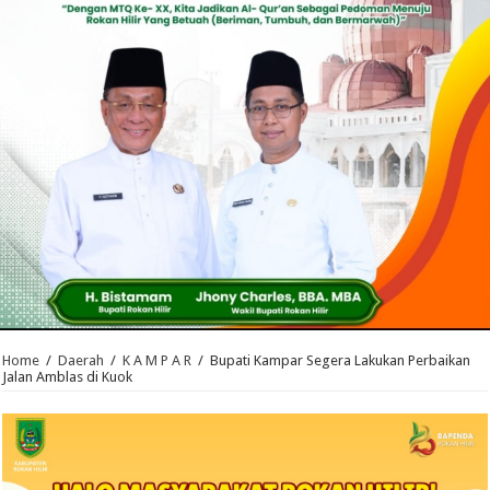
Home
/
Daerah
/
K A M P A R
/
Bupati Kampar Segera Lakukan Perbaikan
Jalan Amblas di Kuok