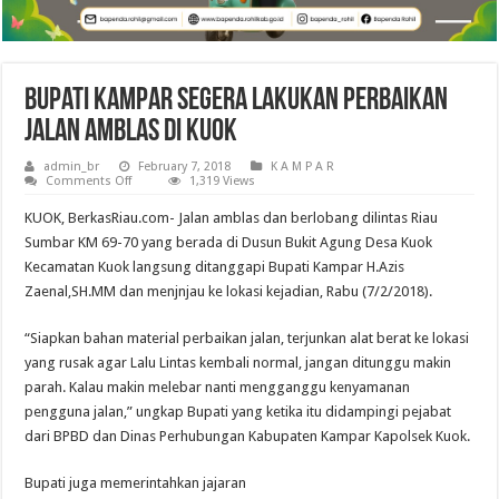
Bupati Kampar Segera Lakukan Perbaikan
Jalan Amblas di Kuok
admin_br
February 7, 2018
K A M P A R
on
Comments Off
1,319 Views
Bupati
Kampar
KUOK, BerkasRiau.com- Jalan amblas dan berlobang dilintas Riau
Segera
Lakukan
Sumbar KM 69-70 yang berada di Dusun Bukit Agung Desa Kuok
Perbaikan
Kecamatan Kuok langsung ditanggapi Bupati Kampar H.Azis
Jalan
Amblas
Zaenal,SH.MM dan menjnjau ke lokasi kejadian, Rabu (7/2/2018).
di
Kuok
“Siapkan bahan material perbaikan jalan, terjunkan alat berat ke lokasi
yang rusak agar Lalu Lintas kembali normal, jangan ditunggu makin
parah. Kalau makin melebar nanti mengganggu kenyamanan
pengguna jalan,” ungkap Bupati yang ketika itu didampingi pejabat
dari BPBD dan Dinas Perhubungan Kabupaten Kampar Kapolsek Kuok.
Bupati juga memerintahkan jajaran