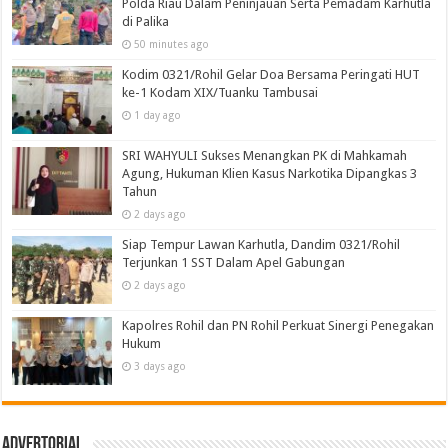
Polda Riau Dalam Peninjauan Serta Pemadam Karhutla
di Palika
50 minutes ago
Kodim 0321/Rohil Gelar Doa Bersama Peringati HUT
ke-1 Kodam XIX/Tuanku Tambusai
1 day ago
SRI WAHYULI Sukses Menangkan PK di Mahkamah
Agung, Hukuman Klien Kasus Narkotika Dipangkas 3
Tahun
2 days ago
Siap Tempur Lawan Karhutla, Dandim 0321/Rohil
Terjunkan 1 SST Dalam Apel Gabungan
2 days ago
Kapolres Rohil dan PN Rohil Perkuat Sinergi Penegakan
Hukum
3 days ago
Advertorial