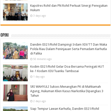
Kapolres Rohil dan PN Rohil Perkuat Sinergi Penegakan
Hukum
3 days ago
Opini
Dandim 0321/Rohil Dampingi Irdam XIX/TT Dan Waka
Polda Riau Dalam Peninjauan Serta Pemadam Karhutla
di Palika
50 minutes ago
Kodim 0321/Rohil Gelar Doa Bersama Peringati HUT
ke-1 Kodam XIX/Tuanku Tambusai
1 day ago
SRI WAHYULI Sukses Menangkan PK di Mahkamah
Agung, Hukuman Klien Kasus Narkotika Dipangkas 3
Tahun
2 days ago
Siap Tempur Lawan Karhutla, Dandim 0321/Rohil