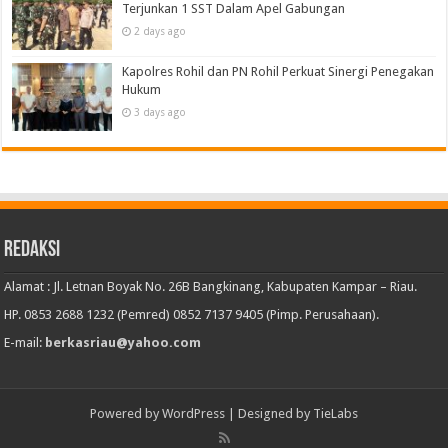
Terjunkan 1 SST Dalam Apel Gabungan
2 days ago
Kapolres Rohil dan PN Rohil Perkuat Sinergi Penegakan
Hukum
3 days ago
Redaksi
Alamat : Jl. Letnan Boyak No. 26B Bangkinang, Kabupaten Kampar – Riau.
HP. 0853 2688 1232 (Pemred) 0852 7137 9405 (Pimp. Perusahaan).
E-mail:
berkasriau@yahoo.com
Powered by
WordPress
| Designed by
TieLabs