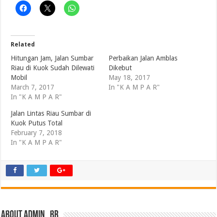
Related
Hitungan Jam, Jalan Sumbar
Perbaikan Jalan Amblas
Riau di Kuok Sudah Dilewati
Dikebut
Mobil
May 18, 2017
March 7, 2017
In "K A M P A R"
In "K A M P A R"
Jalan Lintas Riau Sumbar di
Kuok Putus Total
February 7, 2018
In "K A M P A R"
About admin_br