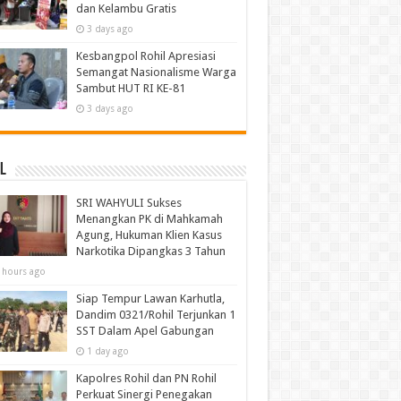
dan Kelambu Gratis
3 days ago
Kesbangpol Rohil Apresiasi
Semangat Nasionalisme Warga
Sambut HUT RI KE-81
3 days ago
l
SRI WAHYULI Sukses
Menangkan PK di Mahkamah
Agung, Hukuman Klien Kasus
Narkotika Dipangkas 3 Tahun
 hours ago
Siap Tempur Lawan Karhutla,
Dandim 0321/Rohil Terjunkan 1
SST Dalam Apel Gabungan
1 day ago
Kapolres Rohil dan PN Rohil
Perkuat Sinergi Penegakan