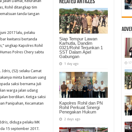
Related Articles
 Jalan Damai, Kelurahan
Panipahan
Tangkap
s, Rohil ditangkap tim
Pelaku
pemalsuan tanda tangan
Pemalsuan
Tanda
Tangan
Camat
Adve
uni 2017 lalu, pelaku
Siap Tempur Lawan
ar kwitansi bertanda
Karhutla, Dandim
,” ungkap Kapolres Rohil
0321/Rohil Terjunkan 1
SST Dalam Apel
r Humas Polres Chery sabtu
Gabungan
17
1 day ago
 Idris, (52) selaku Camat
akanya minta bantuan uang
kepada saksi bernama Juli
dian warga jalan udang
alan berdikari. Ketiga saksi
Kapolres Rohil dan PN
uan Panipahan, Kecamatan
Rohil Perkuat Sinergi
Penegakan Hukum
2 days ago
 Idris, diduga pelaku MK
ada 15 september 2017.