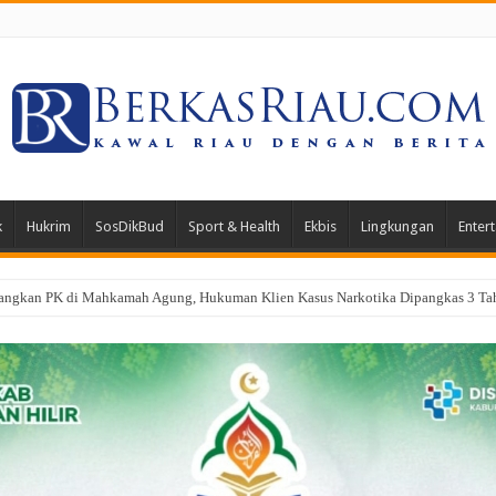
k
Hukrim
SosDikBud
Sport & Health
Ekbis
Lingkungan
Enter
a, Dandim 0321/Rohil Terjunkan 1 SST Dalam Apel Gabungan