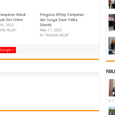
Panipahan Bekuk
Pengurus BPkep Panipahan
udi Slot Online
dan Sungai Daun Palika
16, 2022
Dilantik
KAN HILIR"
May 17, 2023
In "ROKAN HILIR"
Google +
Parl
17