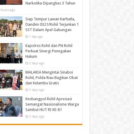
Narkotika Dipangkas 3 Tahun
 hours ago
Siap Tempur Lawan Karhutla,
Dandim 0321/Rohil Terjunkan 1
SST Dalam Apel Gabungan
1 day ago
Kapolres Rohil dan PN Rohil
Perkuat Sinergi Penegakan
Hukum
2 days ago
MALARIA Mengintai Sinaboi
Rohil, Polda Riau Bagikan Obat
dan Kelambu Gratis
3 days ago
Kesbangpol Rohil Apresiasi
Semangat Nasionalisme Warga
Sambut HUT RI KE-81
3 days ago