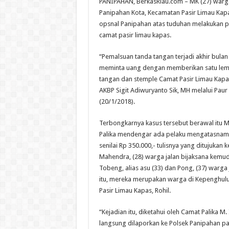
PANIPAHAN, BerkasRiau.com – MK (27) warga
Panipahan Kota, Kecamatan Pasir Limau Kapa
opsnal Panipahan atas tuduhan melakukan 
camat pasir limau kapas.
“Pemalsuan tanda tangan terjadi akhir bulan j
meminta uang dengan memberikan satu lemb
tangan dan stemple Camat Pasir Limau Kapas
AKBP Sigit Adiwuryanto Sik, MH melalui Pau
(20/1/2018).
Terbongkarnya kasus tersebut berawal itu M.
Palika mendengar ada pelaku mengatasnam
senilai Rp 350.000,- tulisnya yang ditujukan 
Mahendra, (28) warga jalan bijaksana kemu
Tobeng, alias asu (33) dan Pong, (37) warga j
itu, mereka merupakan warga di Kepenghul
Pasir Limau Kapas, Rohil.
“Kejadian itu, diketahui oleh Camat Palika M.
langsung dilaporkan ke Polsek Panipahan p