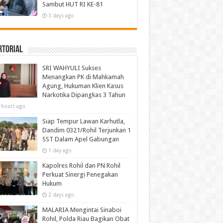
Sambut HUT RI KE-81
3 days ago
rtorial
SRI WAHYULI Sukses
Menangkan PK di Mahkamah
Agung, Hukuman Klien Kasus
Narkotika Dipangkas 3 Tahun
 hours ago
Siap Tempur Lawan Karhutla,
Dandim 0321/Rohil Terjunkan 1
SST Dalam Apel Gabungan
1 day ago
Kapolres Rohil dan PN Rohil
Perkuat Sinergi Penegakan
Hukum
2 days ago
MALARIA Mengintai Sinaboi
Rohil, Polda Riau Bagikan Obat