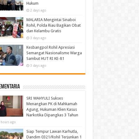
Hukum
2 days ago
MALARIA Mengintai Sinaboi
Rohil, Polda Riau Bagikan Obat
dan Kelambu Gratis
3 days ago
Kesbangpol Rohil Apresiasi
Semangat Nasionalisme Warga
Sambut HUT RI KE-81
3 days ago
ementaria
SRI WAHYULI Sukses
Menangkan PK di Mahkamah
Agung, Hukuman Klien Kasus
Narkotika Dipangkas 3 Tahun
 hours ago
Siap Tempur Lawan Karhutla,
Dandim 0321/Rohil Terjunkan 1