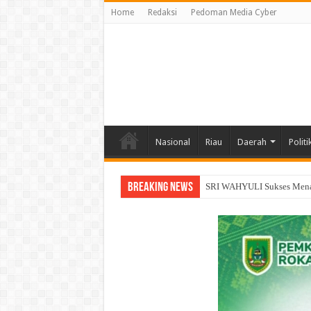
Home
Redaksi
Pedoman Media Cyber
Nasional
Riau
Daerah
Politi
Breaking News
Siap Tempur Lawan Karhutl