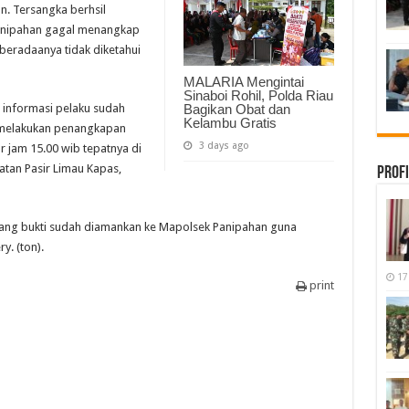
. Tersangka berhsil
 Panipahan gagal menangkap
beradaanya tidak diketahui
MALARIA Mengintai
Sinaboi Rohil, Polda Riau
informasi pelaku sudah
Bagikan Obat dan
Kelambu Gratis
l melakukan penangkapan
3 days ago
r jam 15.00 wib tepatnya di
atan Pasir Limau Kapas,
Profi
arang bukti sudah diamankan ke Mapolsek Panipahan guna
y. (ton).
17
print