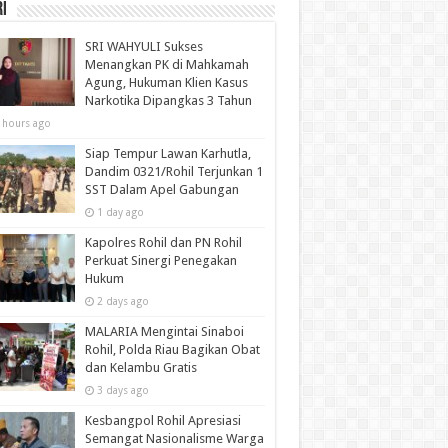
i
SRI WAHYULI Sukses
Menangkan PK di Mahkamah
Agung, Hukuman Klien Kasus
Narkotika Dipangkas 3 Tahun
 hours ago
Siap Tempur Lawan Karhutla,
Dandim 0321/Rohil Terjunkan 1
SST Dalam Apel Gabungan
1 day ago
Kapolres Rohil dan PN Rohil
Perkuat Sinergi Penegakan
Hukum
2 days ago
MALARIA Mengintai Sinaboi
Rohil, Polda Riau Bagikan Obat
dan Kelambu Gratis
3 days ago
Kesbangpol Rohil Apresiasi
Semangat Nasionalisme Warga