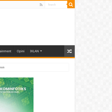
tainment
Opini
IKLAN