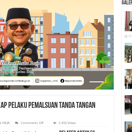
Galer
17
kap Pelaku Pemalsuan Tanda Tangan
on
 HILIR
Comments Off
3,450 Views
Tim
Polsek