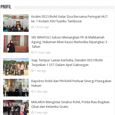
Profil
Kodim 0321/Rohil Gelar Doa Bersama Peringati HUT
ke-1 Kodam XIX/Tuanku Tambusai
3 hours ago
SRI WAHYULI Sukses Menangkan PK di Mahkamah
Agung, Hukuman Klien Kasus Narkotika Dipangkas 3
Tahun
21 hours ago
Siap Tempur Lawan Karhutla, Dandim 0321/Rohil
Terjunkan 1 SST Dalam Apel Gabungan
1 day ago
Kapolres Rohil dan PN Rohil Perkuat Sinergi Penegakan
Hukum
2 days ago
MALARIA Mengintai Sinaboi Rohil, Polda Riau Bagikan
Obat dan Kelambu Gratis
3 days ago