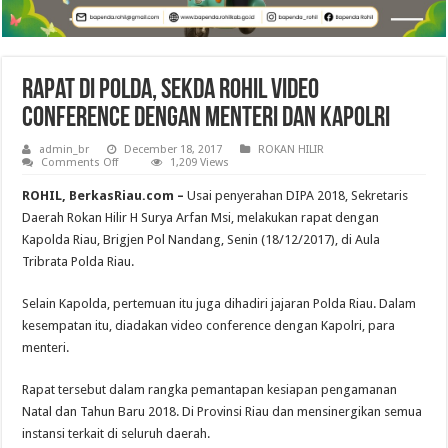
Rapat di Polda, Sekda Rohil Video
Conference dengan Menteri dan Kapolri
admin_br
December 18, 2017
ROKAN HILIR
on
Comments Off
1,209 Views
Rapat
di
ROHIL, BerkasRiau.com –
Usai penyerahan DIPA 2018, Sekretaris
Polda,
Sekda
Daerah Rokan Hilir H Surya Arfan Msi, melakukan rapat dengan
Rohil
Kapolda Riau, Brigjen Pol Nandang, Senin (18/12/2017), di Aula
Video
Conference
Tribrata Polda Riau.
dengan
Menteri
dan
Selain Kapolda, pertemuan itu juga dihadiri jajaran Polda Riau. Dalam
Kapolri
kesempatan itu, diadakan video conference dengan Kapolri, para
menteri.
Rapat tersebut dalam rangka pemantapan kesiapan pengamanan
Natal dan Tahun Baru 2018. Di Provinsi Riau dan mensinergikan semua
instansi terkait di seluruh daerah.