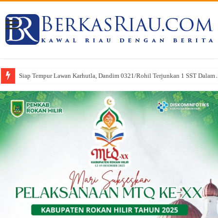
Siap Tempur Lawan Karhutla, Dandim 0321/Rohil Terjunkan 1 SST Dalam