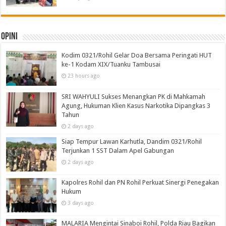
Opini
Kodim 0321/Rohil Gelar Doa Bersama Peringati HUT
ke-1 Kodam XIX/Tuanku Tambusai
23 hours ago
SRI WAHYULI Sukses Menangkan PK di Mahkamah
Agung, Hukuman Klien Kasus Narkotika Dipangkas 3
Tahun
2 days ago
Siap Tempur Lawan Karhutla, Dandim 0321/Rohil
Terjunkan 1 SST Dalam Apel Gabungan
2 days ago
Kapolres Rohil dan PN Rohil Perkuat Sinergi Penegakan
Hukum
3 days ago
MALARIA Mengintai Sinaboi Rohil, Polda Riau Bagikan