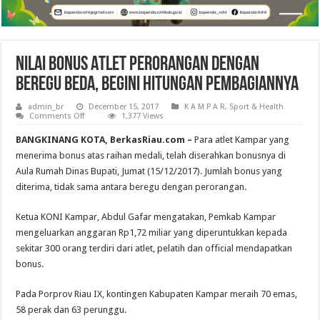
Nilai Bonus Atlet Perorangan dengan
Beregu Beda, Begini Hitungan Pembagiannya
admin_br
December 15, 2017
K A M P A R
,
Sport & Health
on
Comments Off
1,377 Views
Nilai
Bonus
BANGKINANG KOTA, BerkasRiau.com –
Para atlet Kampar yang
Atlet
Perorangan
menerima bonus atas raihan medali, telah diserahkan bonusnya di
dengan
Aula Rumah Dinas Bupati, Jumat (15/12/2017). Jumlah bonus yang
Beregu
Beda,
diterima, tidak sama antara beregu dengan perorangan.
Begini
Hitungan
Pembagiannya
Ketua KONI Kampar, Abdul Gafar mengatakan, Pemkab Kampar
mengeluarkan anggaran Rp1,72 miliar yang diperuntukkan kepada
sekitar 300 orang terdiri dari atlet, pelatih dan official mendapatkan
bonus.
Pada Porprov Riau IX, kontingen Kabupaten Kampar meraih 70 emas,
58 perak dan 63 perunggu.