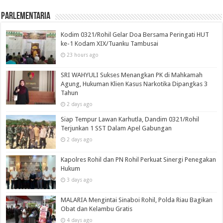
Parlementaria
Kodim 0321/Rohil Gelar Doa Bersama Peringati HUT
ke-1 Kodam XIX/Tuanku Tambusai
23 hours ago
SRI WAHYULI Sukses Menangkan PK di Mahkamah
Agung, Hukuman Klien Kasus Narkotika Dipangkas 3
Tahun
2 days ago
Siap Tempur Lawan Karhutla, Dandim 0321/Rohil
Terjunkan 1 SST Dalam Apel Gabungan
2 days ago
Kapolres Rohil dan PN Rohil Perkuat Sinergi Penegakan
Hukum
3 days ago
MALARIA Mengintai Sinaboi Rohil, Polda Riau Bagikan
Obat dan Kelambu Gratis
4 days ago