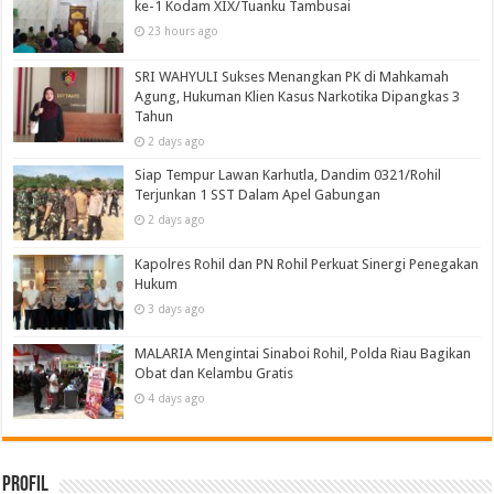
ke-1 Kodam XIX/Tuanku Tambusai
23 hours ago
SRI WAHYULI Sukses Menangkan PK di Mahkamah
Agung, Hukuman Klien Kasus Narkotika Dipangkas 3
Tahun
2 days ago
Siap Tempur Lawan Karhutla, Dandim 0321/Rohil
Terjunkan 1 SST Dalam Apel Gabungan
2 days ago
Kapolres Rohil dan PN Rohil Perkuat Sinergi Penegakan
Hukum
3 days ago
MALARIA Mengintai Sinaboi Rohil, Polda Riau Bagikan
Obat dan Kelambu Gratis
4 days ago
Profil