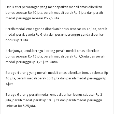
Untuk atlet perorangan yang mendapatkan medali emas diberikan
bonus sebesar Rp 10 juta, peraih medali perak Rp 5 juta dan peraih
medali perunggu sebesar Rp 2,5 juta.
Peraih medali emas ganda diberikan bonus sebesar Rp 12 juta, peraih
medali perak ganda Rp 6 juta dan peraih perunggu ganda diberikan
bonus Rp 3 juta.
Selanjutnya, untuk beregu 3 orang peraih medali emas diberikan
bonus sebesar Rp 15 juta, peraih medali perak Rp 7,5 juta dan peraih
medali perunggu Rp 3,75 juta. Untuk
Beregu 4 orang yang meraih medali emas diberikan bonus sebesar Rp
16 juta, peraih medali perak 3p 8 juta dan peraih medali perunggu Rp
4 juta
Beregu 6 orang peraih medali emas diberikan bonus sebesar Rp 21
juta, peraih medali perak Rp 10,5 juta dan peraih medali perunggu
sebesar Rp 5,25 juta.