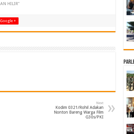
KAN HILIR"
Google +
Parl
Next
Kodim 0321/Rohil Adakan
Nonton Bareng Warga Film
G30s/PKI