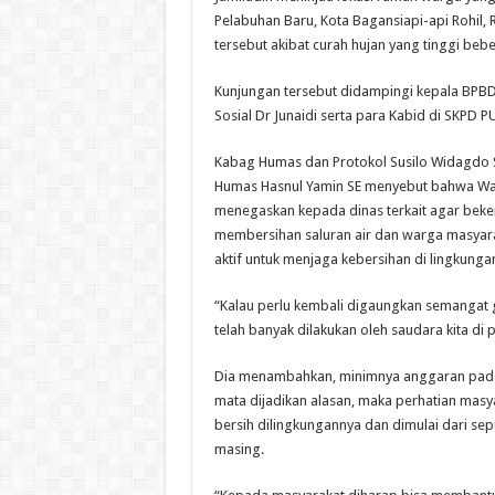
Pelabuhan Baru, Kota Bagansiapi-api Rohil, R
tersebut akibat curah hujan yang tinggi beb
Kunjungan tersebut didampingi kepala BPBD 
Sosial Dr Junaidi serta para Kabid di SKPD PUP
Kabag Humas dan Protokol Susilo Widagdo 
Humas Hasnul Yamin SE menyebut bahwa Waki
menegaskan kepada dinas terkait agar beke
membersihan saluran air dan warga masyar
aktif untuk menjaga kebersihan di lingkung
“Kalau perlu kembali digaungkan semangat 
telah banyak dilakukan oleh saudara kita di
Dia menambahkan, minimnya anggaran pada d
mata dijadikan alasan, maka perhatian masya
bersih dilingkungannya dan dimulai dari se
masing.