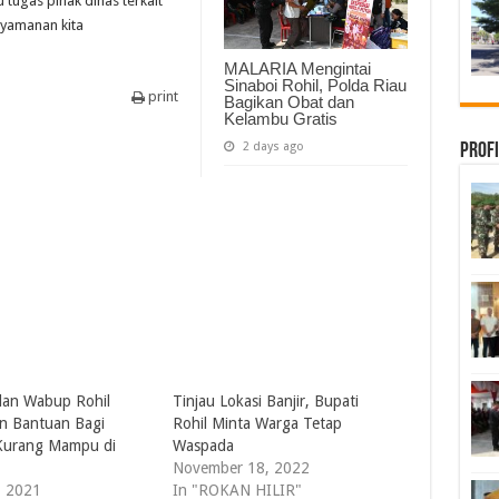
tugas pihak dinas terkait
yamanan kita
MALARIA Mengintai
Sinaboi Rohil, Polda Riau
print
Bagikan Obat dan
Kelambu Gratis
2 days ago
Profi
dan Wabup Rohil
Tinjau Lokasi Banjir, Bupati
n Bantuan Bagi
Rohil Minta Warga Tetap
Kurang Mampu di
Waspada
November 18, 2022
, 2021
In "ROKAN HILIR"