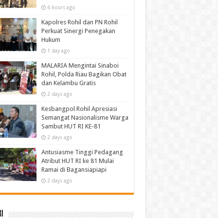
6 hours ago
Kapolres Rohil dan PN Rohil
Perkuat Sinergi Penegakan
Hukum
1 day ago
MALARIA Mengintai Sinaboi
Rohil, Polda Riau Bagikan Obat
dan Kelambu Gratis
2 days ago
Kesbangpol Rohil Apresiasi
Semangat Nasionalisme Warga
Sambut HUT RI KE-81
2 days ago
Antusiasme Tinggi Pedagang
Atribut HUT RI ke 81 Mulai
Ramai di Bagansiapiapi
2 days ago
i