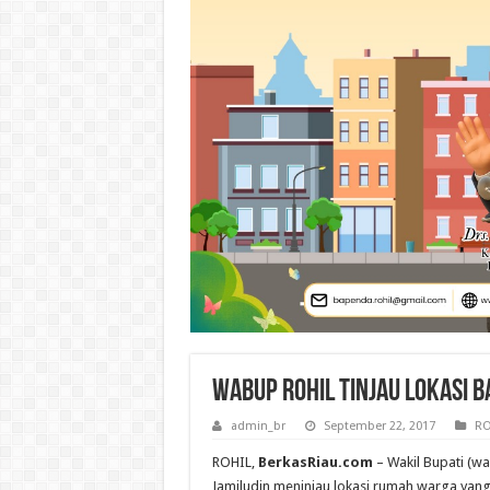
Wabup Rohil Tinjau Lokasi B
admin_br
September 22, 2017
RO
ROHIL,
BerkasRiau.com
– Wakil Bupati (wa
Jamiludin meninjau lokasi rumah warga yang