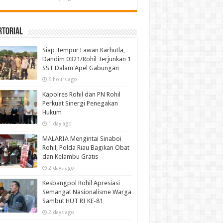
rtorial
Siap Tempur Lawan Karhutla,
Dandim 0321/Rohil Terjunkan 1
SST Dalam Apel Gabungan
6 hours ago
Kapolres Rohil dan PN Rohil
Perkuat Sinergi Penegakan
Hukum
1 day ago
MALARIA Mengintai Sinaboi
Rohil, Polda Riau Bagikan Obat
dan Kelambu Gratis
2 days ago
Kesbangpol Rohil Apresiasi
Semangat Nasionalisme Warga
Sambut HUT RI KE-81
2 days ago