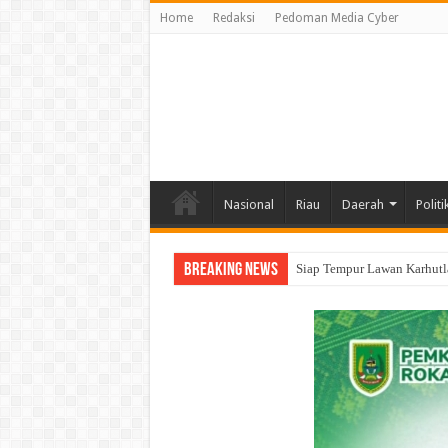
Home
Redaksi
Pedoman Media Cyber
Nasional
Riau
Daerah
Politi
Breaking News
Kapolres Rohil dan PN Roh