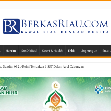
k
Hukrim
SosDikBud
Sport & Health
Ekbis
Lingkungan
Enter
il Perkuat Sinergi Penegakan Hukum