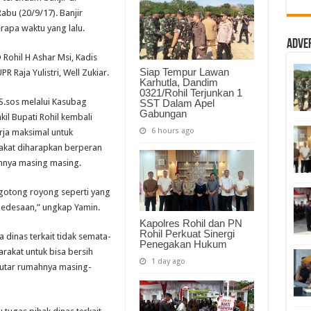
Banjir
abu (20/9/17). Banjir
di
Pelabuhan
erapa waktu yang lalu.
Baru
Adve
Rohil H Ashar Msi, Kadis
Siap Tempur Lawan
R Raja Yulistri, Well Zukiar.
Karhutla, Dandim
0321/Rohil Terjunkan 1
S.sos melalui Kasubag
SST Dalam Apel
Gabungan
l Bupati Rohil kembali
6 hours ago
rja maksimal untuk
akat diharapkan berperan
annya masing masing.
gotong royong seperti yang
 pedesaan,” ungkap Yamin.
Kapolres Rohil dan PN
Rohil Perkuat Sinergi
inas terkait tidak semata-
Penegakan Hukum
rakat untuk bisa bersih
1 day ago
putar rumahnya masing-