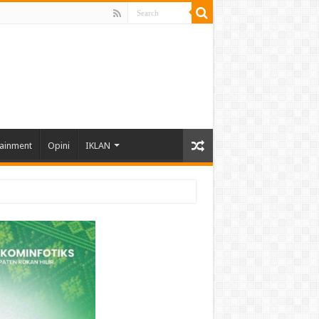
tainment
Opini
IKLAN