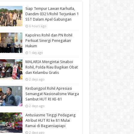
Siap Tempur Lawan Karhutla,
Dandim 0321/Rohil Terjunkan 1
SST Dalam Apel Gabungan
6 hours ago
Kapolres Rohil dan PN Rohil
Perkuat Sinergi Penegakan
Hukum
1 day ago
MALARIA Mengintai Sinaboi
Rohil, Polda Riau Bagikan Obat
dan Kelambu Gratis
2 days ago
Kesbangpol Rohil Apresiasi
Semangat Nasionalisme Warga
Sambut HUT RI KE-81
2 days ago
Antusiasme Tinggi Pedagang
Atribut HUT RI ke 81 Mulai
Ramai di Bagansiapiapi
2 days ago