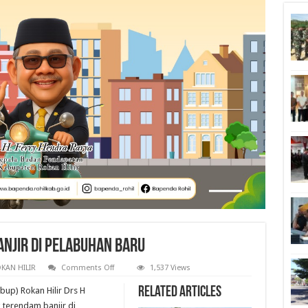
anjir di Pelabuhan Baru
on
KAN HILIR
Comments Off
1,537 Views
Wabup
Rohil
Related Articles
bup) Rokan Hilir Drs H
Tinjau
Lokasi
 terendam banjir di