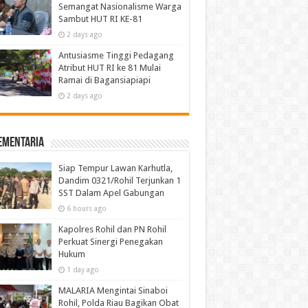
Semangat Nasionalisme Warga
Sambut HUT RI KE-81
2 days ago
Antusiasme Tinggi Pedagang
Atribut HUT RI ke 81 Mulai
Ramai di Bagansiapiapi
2 days ago
ementaria
Siap Tempur Lawan Karhutla,
Dandim 0321/Rohil Terjunkan 1
SST Dalam Apel Gabungan
6 hours ago
Kapolres Rohil dan PN Rohil
Perkuat Sinergi Penegakan
Hukum
1 day ago
MALARIA Mengintai Sinaboi
Rohil, Polda Riau Bagikan Obat