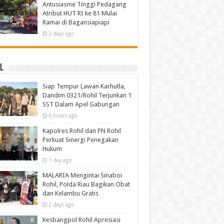
Antusiasme Tinggi Pedagang
Atribut HUT RI ke 81 Mulai
Ramai di Bagansiapiapi
2 days ago
l
Siap Tempur Lawan Karhutla,
Dandim 0321/Rohil Terjunkan 1
SST Dalam Apel Gabungan
6 hours ago
Kapolres Rohil dan PN Rohil
Perkuat Sinergi Penegakan
Hukum
1 day ago
MALARIA Mengintai Sinaboi
Rohil, Polda Riau Bagikan Obat
dan Kelambu Gratis
2 days ago
Kesbangpol Rohil Apresiasi