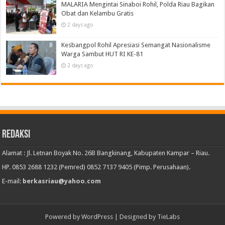
MALARIA Mengintai Sinaboi Rohil, Polda Riau Bagikan
Obat dan Kelambu Gratis
2 days ago
Kesbangpol Rohil Apresiasi Semangat Nasionalisme
Warga Sambut HUT RI KE-81
2 days ago
Redaksi
Alamat : Jl. Letnan Boyak No. 26B Bangkinang, Kabupaten Kampar – Riau.
HP. 0853 2688 1232 (Pemred) 0852 7137 9405 (Pimp. Perusahaan).
E-mail:
berkasriau@yahoo.com
Powered by
WordPress
| Designed by
TieLabs