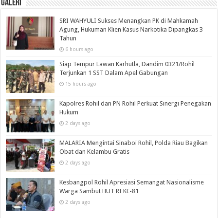
Galeri
SRI WAHYULI Sukses Menangkan PK di Mahkamah
Agung, Hukuman Klien Kasus Narkotika Dipangkas 3
Tahun
6 hours ago
Siap Tempur Lawan Karhutla, Dandim 0321/Rohil
Terjunkan 1 SST Dalam Apel Gabungan
15 hours ago
Kapolres Rohil dan PN Rohil Perkuat Sinergi Penegakan
Hukum
2 days ago
MALARIA Mengintai Sinaboi Rohil, Polda Riau Bagikan
Obat dan Kelambu Gratis
2 days ago
Kesbangpol Rohil Apresiasi Semangat Nasionalisme
Warga Sambut HUT RI KE-81
2 days ago