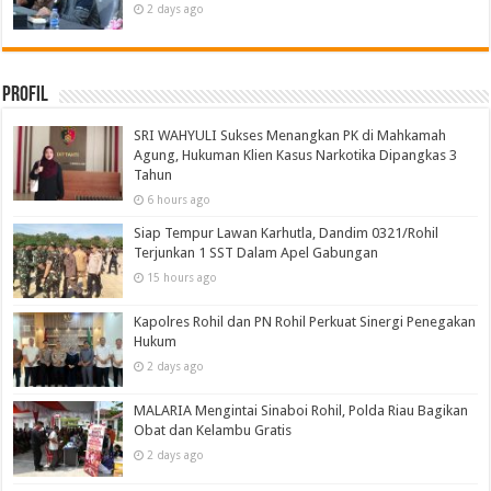
2 days ago
Profil
SRI WAHYULI Sukses Menangkan PK di Mahkamah
Agung, Hukuman Klien Kasus Narkotika Dipangkas 3
Tahun
6 hours ago
Siap Tempur Lawan Karhutla, Dandim 0321/Rohil
Terjunkan 1 SST Dalam Apel Gabungan
15 hours ago
Kapolres Rohil dan PN Rohil Perkuat Sinergi Penegakan
Hukum
2 days ago
MALARIA Mengintai Sinaboi Rohil, Polda Riau Bagikan
Obat dan Kelambu Gratis
2 days ago