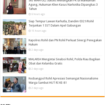
SRI WAHYULI Sukses Menangkan PK di Mahkamah
Agung, Hukuman Klien Kasus Narkotika Dipangkas 3
Tahun
6 hours ago
Siap Tempur Lawan Karhutla, Dandim 0321/Rohil
Terjunkan 1 SST Dalam Apel Gabungan
15 hours ago
Kapolres Rohil dan PN Rohil Perkuat Sinergi Penegakan
Hukum
2 days ago
MALARIA Mengintai Sinaboi Rohil, Polda Riau Bagikan
Obat dan Kelambu Gratis
2 days ago
Kesbangpol Rohil Apresiasi Semangat Nasionalisme
Warga Sambut HUT RI KE-81
2 days ago