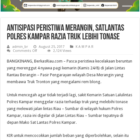
Antisipasi Peristiwa Merangin, Satlantas
Polres Kampar Razia Truk Lebihi Tonase
admin_br
August 25, 2017
K A M P A R
on
Comments Off
2,124 Views
Antisipasi
Peristiwa
BANGKINANG, BerkasRiau.com – Pasca peristiwa kecelakaan beruntun
Merangin,
Satlantas
yang merenggut 4 nyawa pagi kemarin (Kamis 24/8) di Jalan Lintas
Polres
Rantau Berangin – Pasir Pengarayan wilayah Desa Merangin yang
Kampar
Razia
membawa Truk Tronton yang mengalami rem blong.
Truk
Lebihi
Tonase
Untuk mencegah agar tidak terjadi lagi, sakit Kemarin Satuan Lalulintas
Polres Kampar menggelar razia terhadap truk yang melebihi tonase
yang melewati jalan lintas Riau – Sumbar di wilayah hukum Polres
Kampar, razia ini digelar di Jalan Lintas Riau – Sumbar tepatnya di
depan Mako Sat Lantas Polres Kampar.
KIR untuk mencocokkan jumlah beban yang diperbolehkan, selain itu