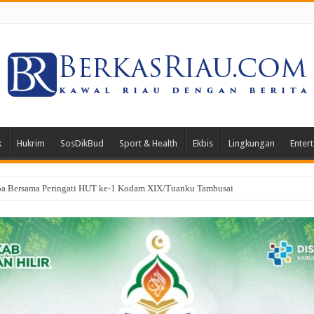
k
Hukrim
SosDikBud
Sport & Health
Ekbis
Lingkungan
Enter
oa Bersama Peringati HUT ke-1 Kodam XIX/Tuanku Tambusai