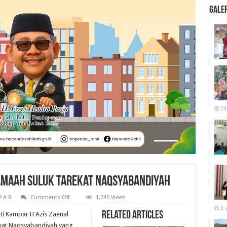
Galer
24
 Jamaah Suluk Tarekat Naqsyabandiyah
on
P A R
Comments Off
1,745 Views
Bupati
3 
Azis
Related Articles
ti Kampar H Azis Zaenal
Minta
Doa
kat Naqsyabandiyah yang