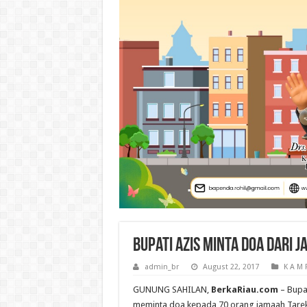
Bupati Azis Minta Doa dari
admin_br
August 22, 2017
K A M 
GUNUNG SAHILAN,
BerkaRiau.com
– Bupa
meminta doa kepada 70 orang jamaah Tare