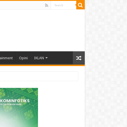
tainment
Opini
IKLAN