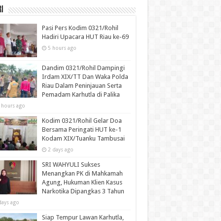
i
Pasi Pers Kodim 0321/Rohil
Hadiri Upacara HUT Riau ke-69
5 hours ago
Dandim 0321/Rohil Dampingi
Irdam XIX/TT Dan Waka Polda
Riau Dalam Peninjauan Serta
Pemadam Karhutla di Palika
 hours ago
Kodim 0321/Rohil Gelar Doa
Bersama Peringati HUT ke-1
Kodam XIX/Tuanku Tambusai
2 days ago
SRI WAHYULI Sukses
Menangkan PK di Mahkamah
Agung, Hukuman Klien Kasus
Narkotika Dipangkas 3 Tahun
days ago
Siap Tempur Lawan Karhutla,