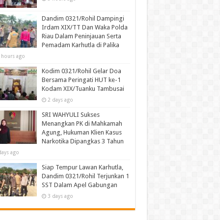
Dandim 0321/Rohil Dampingi
Irdam XIX/TT Dan Waka Polda
Riau Dalam Peninjauan Serta
Pemadam Karhutla di Palika
 hours ago
Kodim 0321/Rohil Gelar Doa
Bersama Peringati HUT ke-1
Kodam XIX/Tuanku Tambusai
2 days ago
SRI WAHYULI Sukses
Menangkan PK di Mahkamah
Agung, Hukuman Klien Kasus
Narkotika Dipangkas 3 Tahun
days ago
Siap Tempur Lawan Karhutla,
Dandim 0321/Rohil Terjunkan 1
SST Dalam Apel Gabungan
3 days ago