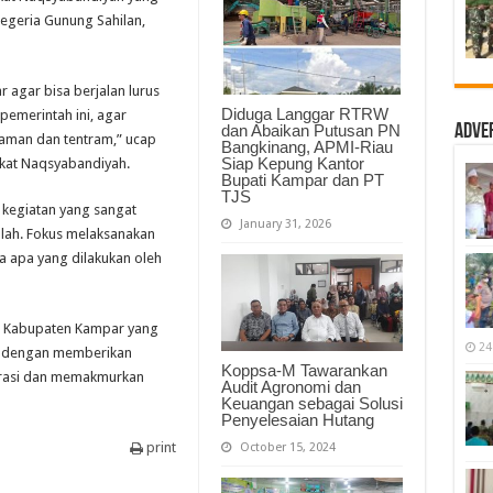
dari
negeria Gunung Sahilan,
Jamaah
Suluk
Tarekat
Naqsyabandiyah
agar bisa berjalan lurus
Diduga Langgar RTRW
emerintah ini, agar
dan Abaikan Putusan PN
Adve
u aman dan tentram,” ucap
Bangkinang, APMI-Riau
Siap Kepung Kantor
ekat Naqsyabandiyah.
Bupati Kampar dan PT
TJS
n kegiatan yang sangat
January 31, 2026
allah. Fokus melaksanakan
 apa yang dilakukan oleh
r Kabupaten Kampar yang
24
ga dengan memberikan
Koppsa-M Tawarankan
rasi dan memakmurkan
Audit Agronomi dan
Keuangan sebagai Solusi
Penyelesaian Hutang
print
October 15, 2024