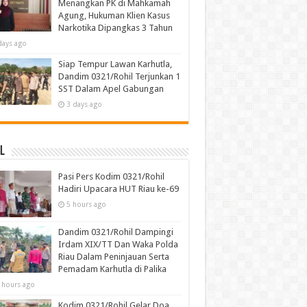
Menangkan PK di Mahkamah
Agung, Hukuman Klien Kasus
Narkotika Dipangkas 3 Tahun
days ago
Siap Tempur Lawan Karhutla,
Dandim 0321/Rohil Terjunkan 1
SST Dalam Apel Gabungan
3 days ago
l
Pasi Pers Kodim 0321/Rohil
Hadiri Upacara HUT Riau ke-69
5 hours ago
Dandim 0321/Rohil Dampingi
Irdam XIX/TT Dan Waka Polda
Riau Dalam Peninjauan Serta
Pemadam Karhutla di Palika
 hours ago
Kodim 0321/Rohil Gelar Doa