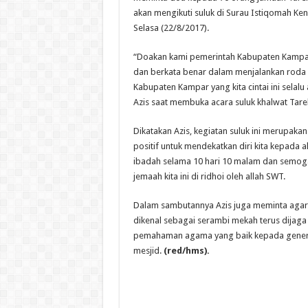
akan mengikuti suluk di Surau Istiqomah Ke
Selasa (22/8/2017).
“Doakan kami pemerintah Kabupaten Kampar 
dan berkata benar dalam menjalankan roda p
Kabupaten Kampar yang kita cintai ini selal
Azis saat membuka acara suluk khalwat Tar
Dikatakan Azis, kegiatan suluk ini merupaka
positif untuk mendekatkan diri kita kepada 
ibadah selama 10 hari 10 malam dan semoga
jemaah kita ini di ridhoi oleh allah SWT.
Dalam sambutannya Azis juga meminta aga
dikenal sebagai serambi mekah terus dija
pemahaman agama yang baik kepada gene
mesjid.
(red/hms).