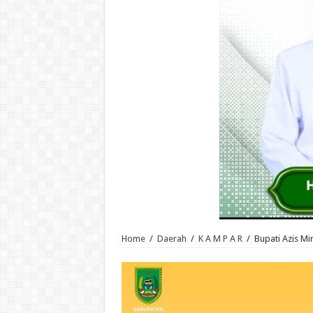
Home
/
Daerah
/
K A M P A R
/
Bupati Azis M