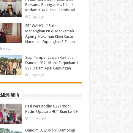
Bersama Peringati HUT ke-1
Kodam XIX/Tuanku Tambusai
2 days ago
SRI WAHYULI Sukses
Menangkan PK di Mahkamah
Agung, Hukuman Klien Kasus
Narkotika Dipangkas 3 Tahun
days ago
Siap Tempur Lawan Karhutla,
Dandim 0321/Rohil Terjunkan 1
SST Dalam Apel Gabungan
3 days ago
ementaria
Pasi Pers Kodim 0321/Rohil
Hadiri Upacara HUT Riau ke-69
5 hours ago
Dandim 0321/Rohil Dampingi