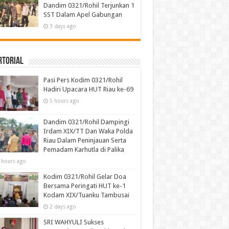
Dandim 0321/Rohil Terjunkan 1
SST Dalam Apel Gabungan
3 days ago
rtorial
Pasi Pers Kodim 0321/Rohil
Hadiri Upacara HUT Riau ke-69
5 hours ago
Dandim 0321/Rohil Dampingi
Irdam XIX/TT Dan Waka Polda
Riau Dalam Peninjauan Serta
Pemadam Karhutla di Palika
 hours ago
Kodim 0321/Rohil Gelar Doa
Bersama Peringati HUT ke-1
Kodam XIX/Tuanku Tambusai
2 days ago
SRI WAHYULI Sukses