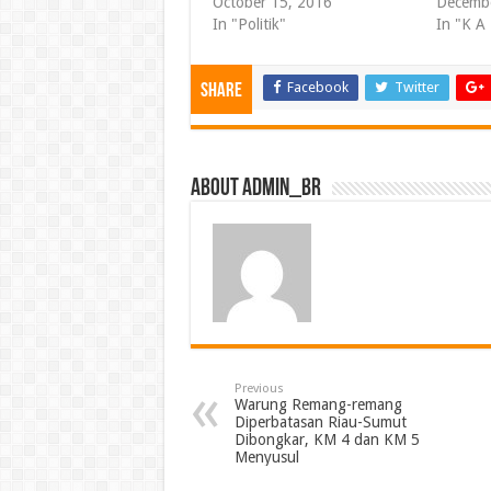
October 15, 2016
Decembe
In "Politik"
In "K A
Facebook
Twitter
Share
About admin_br
Previous
Warung Remang-remang
Diperbatasan Riau-Sumut
Dibongkar, KM 4 dan KM 5
Menyusul