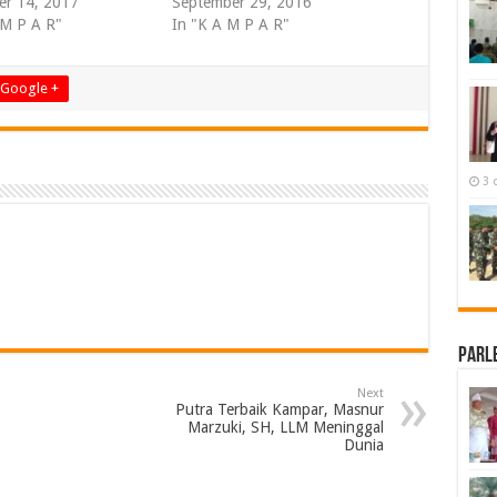
r 14, 2017
September 29, 2016
 M P A R"
In "K A M P A R"
Google +
3 
Parl
Next
Putra Terbaik Kampar, Masnur
Marzuki, SH, LLM Meninggal
Dunia