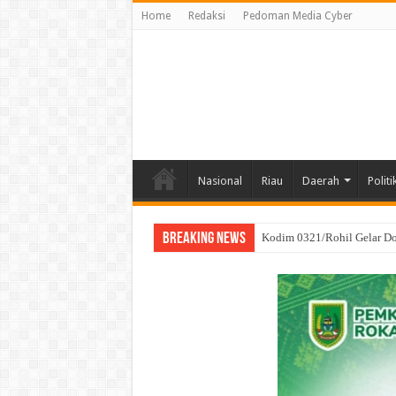
Home
Redaksi
Pedoman Media Cyber
Nasional
Riau
Daerah
Politi
Breaking News
Kodim 0321/Rohil Gelar D